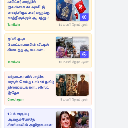
சுவிட்சர்லாந்தில்
இலங்கை கடவுச்சீட்டு
வைத்திருப்பவர்களுக்கு
காத்திருக்கும் ஆபத்து..!
Tamilwin
11 மணி நேரம் முன்
தப்பி ஓடிய
கோட்டாபயவின் வீட்டில்
கிடைத்த ஆடைகள்..
Tamilwin
10 மணி நேரம் முன்
கர்நாடகாவில் அதிக
வசூல் செய்த டாப் 10 தமிழ்
திரைப்படங்கள்.. லிஸ்ட்
இதோ
Cineulagam
8 மணி நேரம் முன்
10-ம் வகுப்பு
படிக்கும்போதே
சினிமாவில் அறிமுகமான