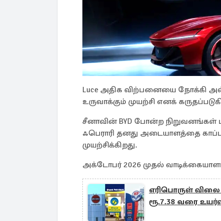
Luce அதிக விற்பனையை நோக்கி அல்ல
உருவாக்கும் முயற்சி எனக் கருதப்படுக
சீனாவின் BYD போன்ற நிறுவனங்கள்
ஃபெராரி தனது அடையாளத்தை காப்பாற
முயற்சிக்கிறது.
அக்டோபர் 2026 முதல் வாடிக்கையாளர
எரிபொருள் விலை ரூ
ரூ.7.38 வரை உயர்வ