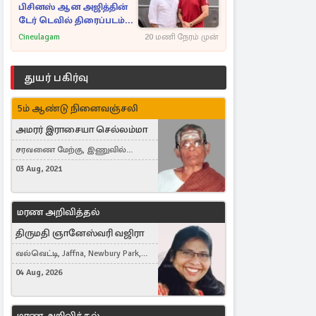
பிசினஸ் ஆன அஜித்தின்
டேர் டெவில் திரைப்படம்...
Cineulagam
20 மணி நேரம் முன்
துயர் பகிர்வு
5ம் ஆண்டு நினைவஞ்சலி
அமரர் இராசையா செல்லம்மா
சரவணை மேற்கு, இணுவில்
கிழக்கு
03 Aug, 2021
மரண அறிவித்தல்
திருமதி ஞானேஸ்வரி வஜிரா
வல்வெட்டி, Jaffna, Newbury Park,
United Kingdom
04 Aug, 2026
மரண அறிவித்தல்