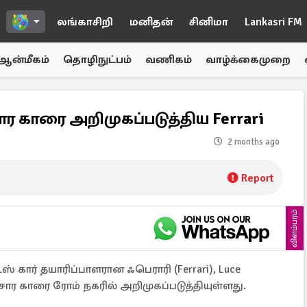
லங்காசிறி
மனிதன்
சினிமா
Lankasri FM
ஆன்மீகம்
தொழிநுட்பம்
வணிகம்
வாழ்க்கைமுறை
 காரை அறிமுகப்படுத்திய Ferrari
2 months ago
Report
விளம்பரம்
 கார் தயாரிப்பாளரான ஃபெராரி (Ferrari), Luce
ார காரை ரோம் நகரில் அறிமுகப்படுத்தியுள்ளது.