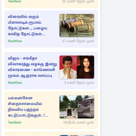
நட்புகள்
Tamilwin
21 மணி நேரம் முன்
விரைவில் வரும்
பிளாஸ்டிக் ரூபாய்
நோட்டுகள்.., பழைய
காகித நோட்டுகள்
செல்லுமா?
Manithan
17 மணி நேரம் முன்
விஜய் - சங்கீதா
விவாகரத்து வழக்கு இன்று
விசாரணை - காணொளி
மூலம் ஆஜராக வாய்ப்பு
Manithan
3 மணி நேரம் முன்
பல்லன்சேன
சிறைச்சாலையில்
நிலவிய பதற்றம்
கட்டுப்பாட்டுக்குள்..!
அதிரடியாக களமிறங்கிய
Tamilwin
18 நிமிடங்கள் முன்
அதிகாரிகள்