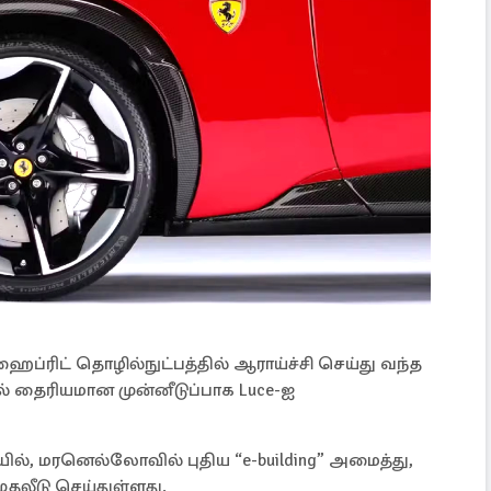
ப்ரிட் தொழில்நுட்பத்தில் ஆராய்ச்சி செய்து வந்த
ல் தைரியமான முன்னீடுப்பாக Luce-ஐ
, மரனெல்லோவில் புதிய “e-building” அமைத்து,
ுதலீடு செய்துள்ளது.