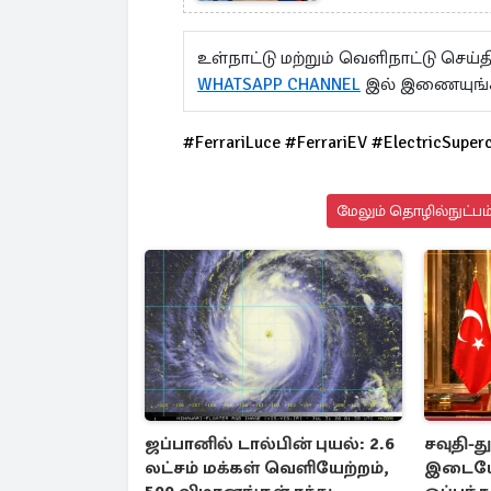
உள்நாட்டு மற்றும் வெளிநாட்டு செ
WHATSAPP CHANNEL
இல் இணையுங்
#FerrariLuce #FerrariEV #ElectricSuper
மேலும் தொழில்நுட்பம்
ஜப்பானில் டால்பின் புயல்: 2.6
சவுதி-த
லட்சம் மக்கள் வெளியேற்றம்,
இடையே 