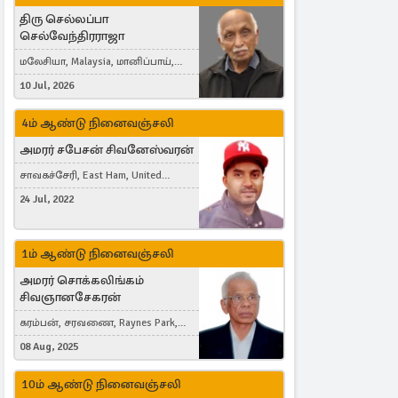
திரு செல்லப்பா
செல்வேந்திரராஜா
மலேசியா, Malaysia, மானிப்பாய்,
Duisburg, Germany, London, United
10 Jul, 2026
Kingdom
4ம் ஆண்டு நினைவஞ்சலி
அமரர் சபேசன் சிவனேஸ்வரன்
சாவகச்சேரி, East Ham, United
Kingdom
24 Jul, 2022
1ம் ஆண்டு நினைவஞ்சலி
அமரர் சொக்கலிங்கம்
சிவஞானசேகரன்
கரம்பன், சரவணை, Raynes Park,
London, United Kingdom
08 Aug, 2025
10ம் ஆண்டு நினைவஞ்சலி