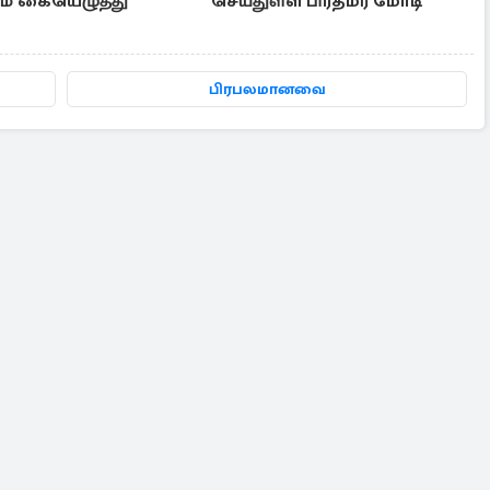
தம் கையெழுத்து
செய்துள்ள பிரதமர் மோடி
பிரபலமானவை