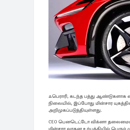
ஃபெராரி, கடந்த பத்து ஆண்டுகளாக ஹை
நிலையில், இப்போது மின்சார யுகத்தி
அறிமுகப்படுத்தியுள்ளது.
CEO பெனடெட்டோ விக்னா தலைமையில்
மின்சார வாகன உற்பத்தியில் பெரும் ம