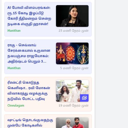
AI போலி விளம்பரங்கள்:
ரூ.15 கோடி இழப்பீடு
கோரி நீதிமன்றம் சென்ற
நடிகை ஸ்ருதி ஹாசன்!
Manithan
23 மணி நேரம் முன்
ராகு - செவ்வாய்
சேர்க்கையால் உருவான
நவபஞ்சம ராஜயோகம்:
அதிர்ஷ்டம் பெறும் 3
ராசிகள்!
Manithan
5 மணி நேரம் முன்
ரீஎன்ட்ரி கொடுத்த
கெனிஷா.. ரவி மோகன்
விவாகரத்து வழக்குக்கு
நடுவில் போட்ட பதிவு
Cineulagam
19 மணி நேரம் முன்
ஷுட்டிங் தொடங்குவதற்கு
முன்பே கோடிகளில்