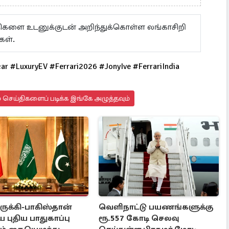
ய்திகளை உடனுக்குடன் அறிந்துக்கொள்ள லங்காசிறி
கள்.
car #LuxuryEV #Ferrari2026 #JonyIve #FerrariIndia
 செய்திகளைப் படிக்க இங்கே அழுத்தவும்
ுருக்கி-பாகிஸ்தான்
வெளிநாட்டு பயணங்களுக்கு
புதிய பாதுகாப்பு
ரூ.557 கோடி செலவு