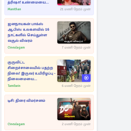
த்ரிஷா! உண்மையை
பகிர்ந்த இயக்குநர் பிரவீன்
Manithan
21 மணி நேரம் முன்
காந்தி
ஜனநாயகன் பாக்ஸ்
ஆபிஸ்: உலகளவில் 16
நாட்களில் செய்துள்ள
வசூல் விவரம்
Cineulagam
7 மணி நேரம் முன்
குருவிட்ட
சிறைச்சாலையில் பதற்ற
நிலை! இருவர் உயிரிழப்பு -
நிலைமையை
கட்டுப்படுத்த பொலிஸார்
Tamilwin
6 மணி நேரம் முன்
கண்ணீர்புகை பிரயோகம்
டிசி: திரை விமர்சனம்
Cineulagam
2 மணி நேரம் முன்