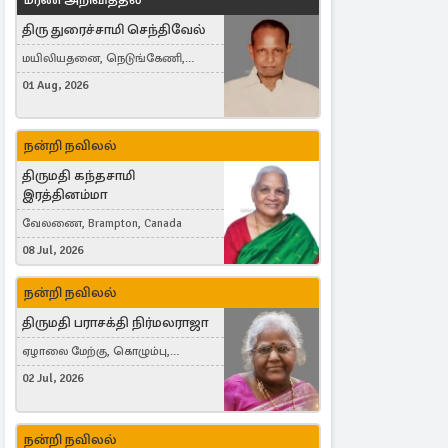
திரு துரைச்சாமி செந்திவேல்
மயிலியதனை, நெடுங்கேணி,
கம்பர்மலை
01 Aug, 2026
நன்றி நவிலல்
திருமதி கந்தசாமி
இரத்தினம்மா
வேலணை, Brampton, Canada
08 Jul, 2026
நன்றி நவிலல்
திருமதி பராசக்தி நிர்மலராஜா
ஏழாலை மேற்கு, கொழும்பு,
தங்காலை, London, United Kingdom
02 Jul, 2026
நன்றி நவிலல்