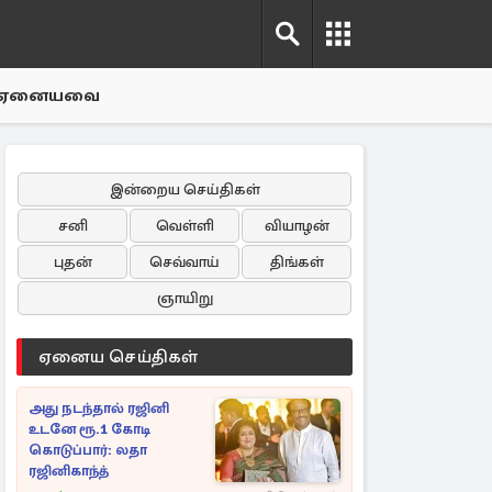
ஏனையவை
இன்றைய செய்திகள்
சனி
வெள்ளி
வியாழன்
புதன்
செவ்வாய்
திங்கள்
ஞாயிறு
ஏனைய செய்திகள்
அது நடந்தால் ரஜினி
உடனே ரூ.1 கோடி
கொடுப்பார்: லதா
ரஜினிகாந்த்