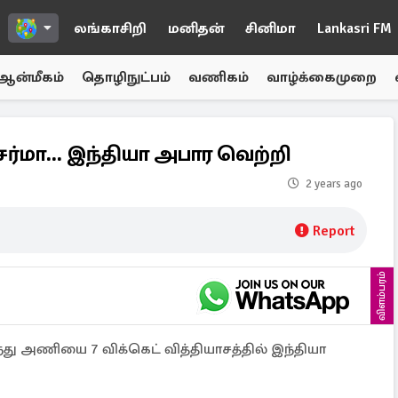
லங்காசிறி
மனிதன்
சினிமா
Lankasri FM
ஆன்மீகம்
தொழிநுட்பம்
வணிகம்
வாழ்க்கைமுறை
ர்மா... இந்தியா அபார வெற்றி
2 years ago
Report
விளம்பரம்
ு அணியை 7 விக்கெட் வித்தியாசத்தில் இந்தியா