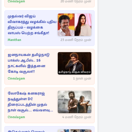
Cineulagam
20 மணி நேரம் முன்
முதல்வர் விஜய்
விவாகரத்து வழக்கில் புதிய
திருப்பம் - வழக்கை
வாபஸ் பெற்ற சங்கீதா!
Manithan
23 மணி நேரம் முன்
ஜனநாயகன் தமிழ்நாடு
பாக்ஸ் ஆபீஸ்.. 16
நாட்களில் இத்தனை
கோடி வசூலா!!
Cineulagam
1 நாள் முன்
லோகேஷ் கனகராஜ்
நடித்துள்ள DC
திரைப்படத்தின் முதல்
நாள் வசூல்... எவ்வளவு
தெரியுமா?
Cineulagam
4 மணி நேரம் முன்