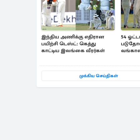
இந்திய அணிக்கு எதிரான
54 ஓட்ட
பயிற்சி டெஸ்ட்: கெத்து
படுதோல
காட்டிய இலங்கை வீரர்கள்
வங்காள
ஒற்றை வ
முக்கிய செய்திகள்