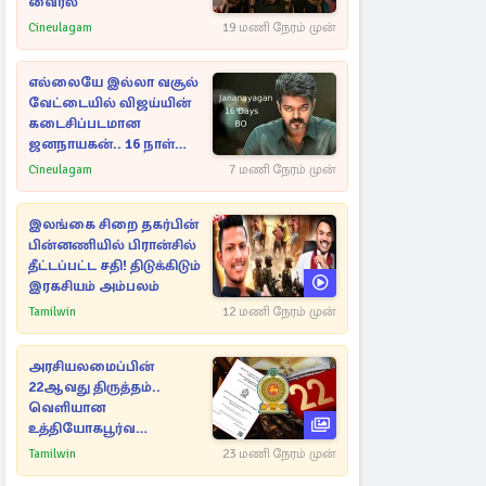
வைரல்
Cineulagam
19 மணி நேரம் முன்
எல்லையே இல்லா வசூல்
வேட்டையில் விஜய்யின்
கடைசிப்படமான
ஜனநாயகன்.. 16 நாள்
பாக்ஸ் ஆபிஸ்
Cineulagam
7 மணி நேரம் முன்
இலங்கை சிறை தகர்பின்
பின்னணியில் பிரான்சில்
தீட்டப்பட்ட சதி! திடுக்கிடும்
இரகசியம் அம்பலம்
Tamilwin
12 மணி நேரம் முன்
அரசியலமைப்பின்
22ஆவது திருத்தம்..
வெளியான
உத்தியோகபூர்வ
அறிவிப்பு!
Tamilwin
23 மணி நேரம் முன்