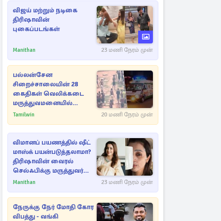
விஜய் மற்றும் நடிகை
திரிஷாவின்
புகைப்படங்கள்
Manithan
23 மணி நேரம் முன்
பல்லன்சேன
சிறைச்சாலையின் 28
கைதிகள் வெலிக்கடை
மருத்துவமனையில்
அனுமதி
Tamilwin
20 மணி நேரம் முன்
விமானப் பயணத்தில் ஷீட்
மாஸ்க் பயன்படுத்தலாமா?
திரிஷாவின் வைரல்
செல்ஃபிக்கு மருத்துவர்
விளக்கம்
Manithan
23 மணி நேரம் முன்
நேருக்கு நேர் மோதி கோர
விபத்து - வங்கி