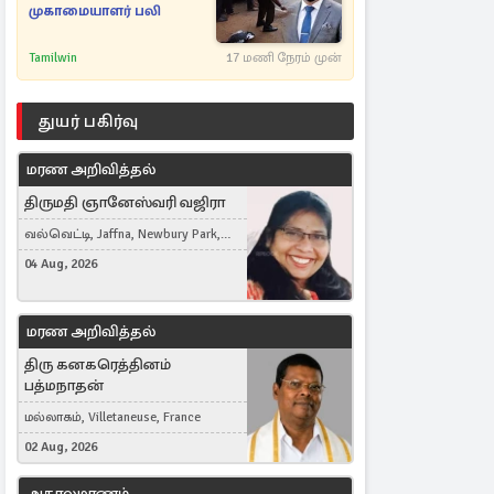
முகாமையாளர் பலி
Tamilwin
17 மணி நேரம் முன்
துயர் பகிர்வு
மரண அறிவித்தல்
திருமதி ஞானேஸ்வரி வஜிரா
வல்வெட்டி, Jaffna, Newbury Park,
United Kingdom
04 Aug, 2026
மரண அறிவித்தல்
திரு கனகரெத்தினம்
பத்மநாதன்
மல்லாகம், Villetaneuse, France
02 Aug, 2026
அகாலமரணம்