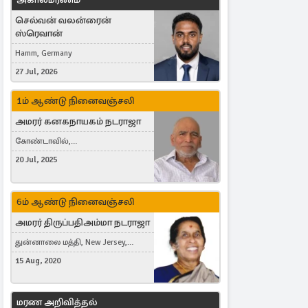
செல்வன் வலன்ரைன்
ஸ்ரெவான்
Hamm, Germany
27 Jul, 2026
1ம் ஆண்டு நினைவஞ்சலி
அமரர் கனகநாயகம் நடராஜா
கோண்டாவில்,
புன்னாலைக்கட்டுவன், சவுதி
20 Jul, 2025
அரேபியா, Saudi Arabia, ஜேர்மனி,
Germany, Brampton, Canada
6ம் ஆண்டு நினைவஞ்சலி
அமரர் திருப்பதிஅம்மா நடராஜா
துன்னாலை மத்தி, New Jersey,
United States, Toronto, Canada
15 Aug, 2020
மரண அறிவித்தல்