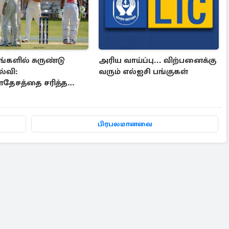
ங்களில் சுருண்டு
அரிய வாய்ப்பு... விற்பனைக்கு
்வி:
வரும் எல்ஐசி பங்குகள்
தேசத்தை சரித்த
ீரர்
பிரபலமானவை