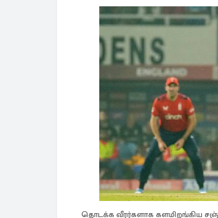
தொடக்க வீரர்களாக களமிறங்கிய சஞ்ச