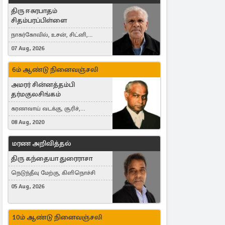
திரு ஈசுரபாதம்
சிதம்பரப்பிள்ளை
நாகர்கோவில், உசன், சிட்னி,
Australia
07 Aug, 2026
6ம் ஆண்டு நினைவஞ்சலி
அமரர் சின்னத்தம்பி
தர்மகுலசிங்கம்
கரணவாய் வடக்கு, சூரிச்,
Switzerland
08 Aug, 2020
மரண அறிவித்தல்
திரு கந்தையா துரைராசா
நெடுந்தீவு மேற்கு, கிளிநொச்சி
05 Aug, 2026
10ம் ஆண்டு நினைவஞ்சலி