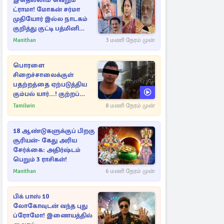
இதெல்லாம் வெறும்
ட்ராமா! மோகன் சர்மா
முதியோர் இல்ல நாடகம்
குறித்து குட்டி பத்மினி
பரபரப்பு பேட்டி
Manithan
3 மணி நேரம் முன்
பொரளை
சிறைச்சாலைக்குள்
பதற்றத்தை ஏற்படுத்திய
கும்பல் யார்...! குற்றப்
பின்னணி தொடர்பில்
Tamilwin
8 மணி நேரம் முன்
அதிர்ச்சித் தகவல்கள்
18 ஆண்டுகளுக்குப் பிறகு
சூரியன்- கேது அரிய
சேர்க்கை: அதிர்ஷ்டம்
பெறும் 3 ராசிகள்!
Manithan
6 மணி நேரம் முன்
பிக் பாஸ் 10
லோகோவுடன் வந்த புது
ப்ரோமோ! இணையத்தில்