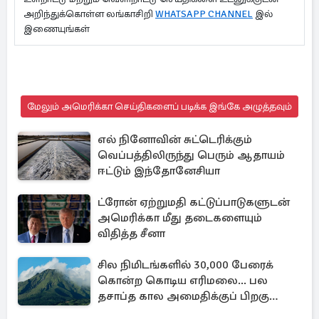
அறிந்துக்கொள்ள லங்காசிறி
WHATSAPP CHANNEL
இல்
இணையுங்கள்
மேலும் அமெரிக்கா செய்திகளைப் படிக்க இங்கே அழுத்தவும்
எல் நினோவின் சுட்டெரிக்கும்
வெப்பத்திலிருந்து பெரும் ஆதாயம்
ஈட்டும் இந்தோனேசியா
ட்ரோன் ஏற்றுமதி கட்டுப்பாடுகளுடன்
அமெரிக்கா மீது தடைகளையும்
விதித்த சீனா
சில நிமிடங்களில் 30,000 பேரைக்
கொன்ற கொடிய எரிமலை... பல
தசாப்த கால அமைதிக்குப் பிறகு
மீண்டும்