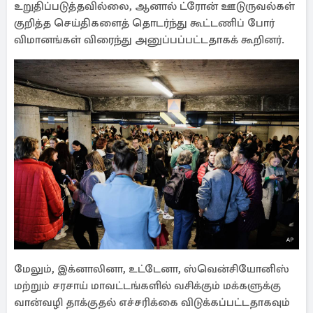
உறுதிப்படுத்தவில்லை, ஆனால் ட்ரோன் ஊடுருவல்கள்
குறித்த செய்திகளைத் தொடர்ந்து கூட்டணிப் போர்
விமானங்கள் விரைந்து அனுப்பப்பட்டதாகக் கூறினர்.
மேலும், இக்னாலினா, உட்டேனா, ஸ்வென்சியோனிஸ்
மற்றும் சரசாய் மாவட்டங்களில் வசிக்கும் மக்களுக்கு
வான்வழி தாக்குதல் எச்சரிக்கை விடுக்கப்பட்டதாகவும்