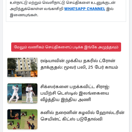
உள்நாட்டு மற்றும் வெளிநாட்டு செய்திகளை உடனுக்குடன்
அறிந்துக்கொள்ள லங்காசிறி
WHATSAPP CHANNEL
இல்
இணையுங்கள்.
மேலும் வணிகம் செய்திகளைப் படிக்க இங்கே அழுத்தவும்
ரஷ்யாவின் முக்கிய நகரில் ட்ரோன்
தாக்குதல்: மூவர் பலி, 25 பேர் காயம்
சிக்ஸர்களை பறக்கவிட்ட சிராஜ்:
பயிற்சி டெஸ்டில் இலங்கையை
வீழ்த்திய இந்திய அணி
சுனில் நரைனின் சுழலில் ஹோல்டரின்
செயின்ட் கிட்ஸ் படுதோல்வி