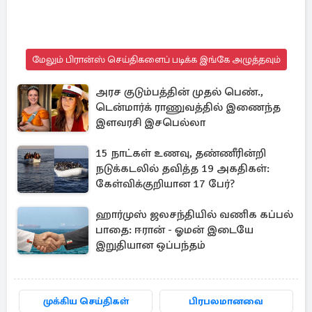
மேலும் பிரான்ஸ் செய்திகளைப் படிக்க இங்கே அழுத்தவும்
அரச குடும்பத்தின் முதல் பெண்.,
டென்மார்க் ராணுவத்தில் இணைந்த
இளவரசி இசபெல்லா
15 நாட்கள் உணவு, தண்ணீரின்றி
நடுக்கடலில் தவித்த 19 அகதிகள்:
கேள்விக்குறியான 17 பேர்?
ஹார்முஸ் ஜலசந்தியில் வணிக கப்பல்
பாதை: ஈரான் - ஓமன் இடையே
இறுதியான ஒப்பந்தம்
முக்கிய செய்திகள்
பிரபலமானவை