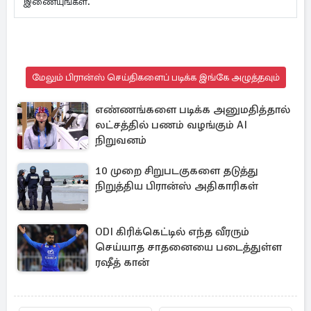
இணையுங்கள்.
மேலும் பிரான்ஸ் செய்திகளைப் படிக்க இங்கே அழுத்தவும்
எண்ணங்களை படிக்க அனுமதித்தால்
லட்சத்தில் பணம் வழங்கும் AI
நிறுவனம்
10 முறை சிறுபடகுகளை தடுத்து
நிறுத்திய பிரான்ஸ் அதிகாரிகள்
ODI கிரிக்கெட்டில் எந்த வீரரும்
செய்யாத சாதனையை படைத்துள்ள
ரஷீத் கான்