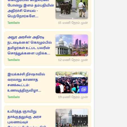
கொழும்பில் காதலர்கள்
போன்று இளம் தம்பதியின்
அதிர்ச்சி செயல் -
பெற்றோர்களே
எச்சரிக்கை
Tamilwin
15 மணி நேரம் முன்
அநுர அரசின் அதிரடி
நடவடிக்கை! கொழும்பில்
தமிழர்கள் உட்பட பலரின்
சொத்துக்களை பறிக்க
நடவடிக்கை
Tamilwin
12 மணி நேரம் முன்
இயக்கச்சி றீச்ஷாவில்
வரலாறு காணாத
சனக்கூட்டம்:
உணவுத்திருவிழா
இடைநிறுத்தம்
Tamilwin
19 மணி நேரம் முன்
உயிர்த்த ஞாயிறு
தாக்குதலுக்கு அரச
புலனாய்வுச்