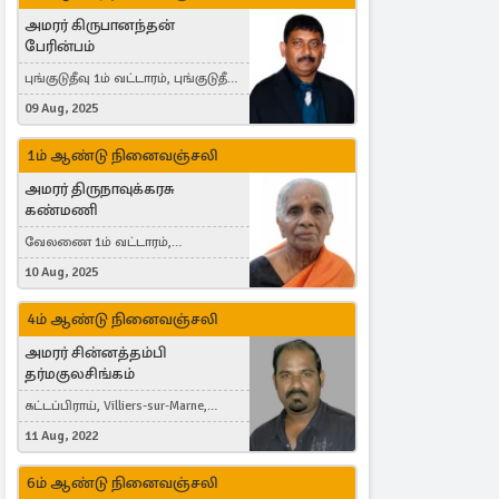
அமரர் கிருபானந்தன்
பேரின்பம்
புங்குடுதீவு 1ம் வட்டாரம், புங்குடுதீவு,
India, Lausanne, Switzerland
09 Aug, 2025
1ம் ஆண்டு நினைவஞ்சலி
அமரர் திருநாவுக்கரசு
கண்மணி
வேலணை 1ம் வட்டாரம்,
மண்கும்பான் மேற்கு, Liestal,
10 Aug, 2025
Switzerland
4ம் ஆண்டு நினைவஞ்சலி
அமரர் சின்னத்தம்பி
தர்மகுலசிங்கம்
கட்டப்பிராய், Villiers-sur-Marne,
France
11 Aug, 2022
6ம் ஆண்டு நினைவஞ்சலி