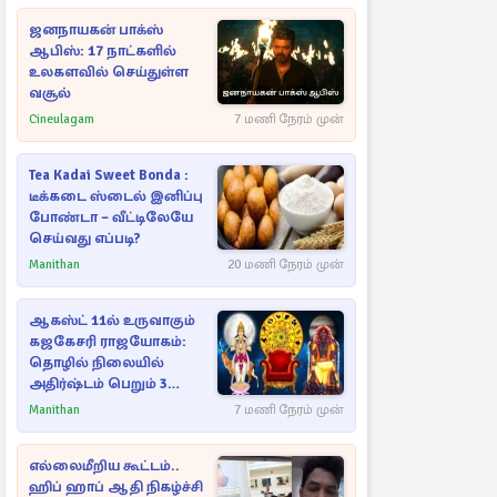
ஜனநாயகன் பாக்ஸ்
ஆபிஸ்: 17 நாட்களில்
உலகளவில் செய்துள்ள
வசூல்
Cineulagam
7 மணி நேரம் முன்
Tea Kadai Sweet Bonda :
டீக்கடை ஸ்டைல் இனிப்பு
போண்டா – வீட்டிலேயே
செய்வது எப்படி?
Manithan
20 மணி நேரம் முன்
ஆகஸ்ட் 11ல் உருவாகும்
கஜகேசரி ராஜயோகம்:
தொழில் நிலையில்
அதிர்ஷ்டம் பெறும் 3
ராசிகள்!
Manithan
7 மணி நேரம் முன்
எல்லைமீறிய கூட்டம்..
ஹிப் ஹாப் ஆதி நிகழ்ச்சி