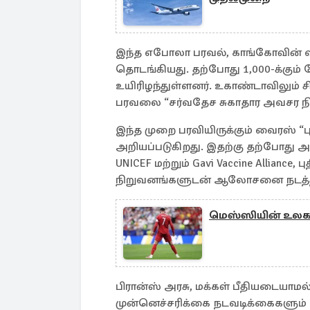
இந்த எபோலா பரவல், காங்கோவின் வட
தொடங்கியது. தற்போது 1,000-க்கும் மே
உயிரிழந்துள்ளனர். உகாண்டாவிலும் 
பரவலை “சர்வதேச சுகாதார அவசர நி
இந்த முறை பரவியிருக்கும் வைரஸ் “
அறியப்படுகிறது. இதற்கு தற்போது அங்
UNICEF மற்றும் Gavi Vaccine Alliance, ப
நிறுவனங்களுடன் ஆலோசனை நடத்த
மெஸ்ஸியின் உல
பிரான்ஸ் அரசு, மக்கள் பீதியடையாம
முன்னெச்சரிக்கை நடவடிக்கைகளும் எ