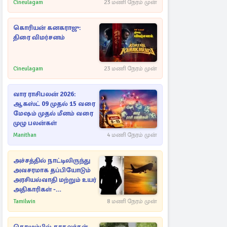
அவரே வெளியிட்ட
Cineulagam
23 மணி நேரம் முன்
வீடியோ
கொரியன் கனகராஜு:
திரை விமர்சனம்
Cineulagam
23 மணி நேரம் முன்
வார ராசிபலன் 2026:
ஆகஸ்ட் 09 முதல் 15 வரை
மேஷம் முதல் மீனம் வரை
முழு பலன்கள்
Manithan
4 மணி நேரம் முன்
அச்சத்தில் நாட்டிலிருந்து
அவசரமாக தப்பியோடும்
அரசியல்வாதி மற்றும் உயர்
அதிகாரிகள் -
ஆதாரங்களுடன்
Tamilwin
8 மணி நேரம் முன்
நெருங்கும்
புலனாய்வாளர்கள்