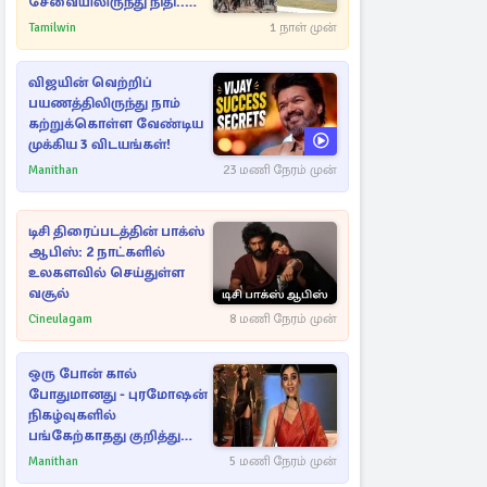
சேவையிலிருந்து நிதி..
வெளியான அதிர்ச்சி
Tamilwin
1 நாள் முன்
தகவல்!
விஜயின் வெற்றிப்
பயணத்திலிருந்து நாம்
கற்றுக்கொள்ள வேண்டிய
முக்கிய 3 விடயங்கள்!
Manithan
23 மணி நேரம் முன்
டிசி திரைப்படத்தின் பாக்ஸ்
ஆபிஸ்: 2 நாட்களில்
உலகளவில் செய்துள்ள
வசூல்
Cineulagam
8 மணி நேரம் முன்
ஒரு போன் கால்
போதுமானது - புரமோஷன்
நிகழ்வுகளில்
பங்கேற்காதது குறித்து
நயன்தாரா ஓபன் டாக்!
Manithan
5 மணி நேரம் முன்