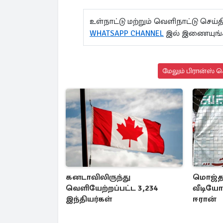
உள்நாட்டு மற்றும் வெளிநாட்டு செ
WHATSAPP CHANNEL
இல் இணையுங்
மேலும் பிரான்ஸ் ச
கனடாவிலிருந்து
மொஜ்தப
வெளியேற்றப்பட்ட 3,234
வீடியோ
இந்தியர்கள்
ஈரான்