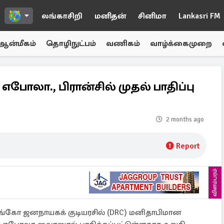
லங்காசிறி
மனிதன்
சினிமா
Lankasri FM
ஆன்மீகம்
தொழிநுட்பம்
வணிகம்
வாழ்க்கைமுறை
போலா., பிரான்சில் முதல் பாதிப்பு
2 months ago
Report
விளம்பரம்
ாங்கோ ஜனநாயகக் குடியரசில் (DRC) மனிதாபிமான