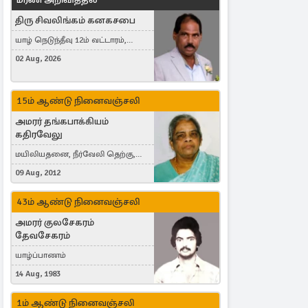
திரு சிவலிங்கம் கனகசபை
யாழ் நெடுந்தீவு 12ம் வட்டாரம்,
Jaffna, நயினாதீவு, London, United
02 Aug, 2026
Kingdom
15ம் ஆண்டு நினைவஞ்சலி
அமரர் தங்கபாக்கியம்
கதிரவேலு
மயிலியதனை, நீர்வேலி தெற்கு,
Herning, Denmark
09 Aug, 2012
43ம் ஆண்டு நினைவஞ்சலி
அமரர் குலசேகரம்
தேவசேகரம்
யாழ்ப்பாணம்
14 Aug, 1983
1ம் ஆண்டு நினைவஞ்சலி