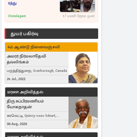
ரத்து
Cineulagam
17 மணி நேரம் முன்
துயர் பகிர்வு
4ம் ஆண்டு நினைவஞ்சலி
அமரர் நிர்மலாதேவி
தவலிங்கம்
பருத்தித்துறை, Scarborough, Canada
24 Jul, 2022
மரண அறிவித்தல்
திரு சுப்பிரமணியம்
யோகநாதன்
கரவெட்டி, Quincy-sous-Sénart,
France
06 Aug, 2026
மரண அறிவித்தல்