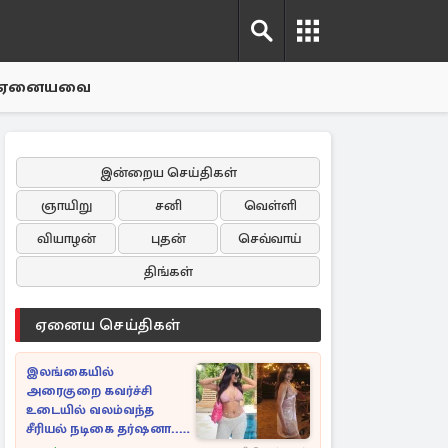
ஏனையவை
இன்றைய செய்திகள்
ஞாயிறு
சனி
வெள்ளி
வியாழன்
புதன்
செவ்வாய்
திங்கள்
ஏனைய செய்திகள்
இலங்கையில்
அரைகுறை கவர்ச்சி
உடையில் வலம்வந்த
சீரியல் நடிகை தர்ஷனா...