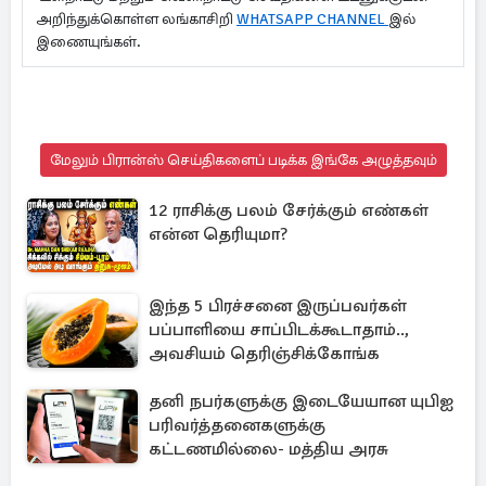
அறிந்துக்கொள்ள லங்காசிறி
WHATSAPP CHANNEL
இல்
இணையுங்கள்.
மேலும் பிரான்ஸ் செய்திகளைப் படிக்க இங்கே அழுத்தவும்
12 ராசிக்கு பலம் சேர்க்கும் எண்கள்
என்ன தெரியுமா?
இந்த 5 பிரச்சனை இருப்பவர்கள்
பப்பாளியை சாப்பிடக்கூடாதாம்..,
அவசியம் தெரிஞ்சிக்கோங்க
தனி நபர்களுக்கு இடையேயான யுபிஐ
பரிவர்த்தனைகளுக்கு
கட்டணமில்லை- மத்திய அரசு