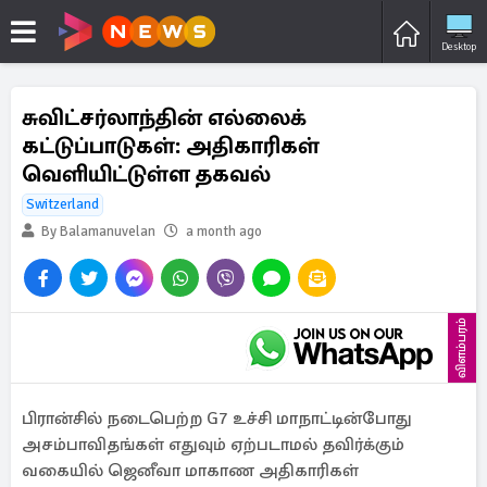
Desktop
சுவிட்சர்லாந்தின் எல்லைக்
கட்டுப்பாடுகள்: அதிகாரிகள்
வெளியிட்டுள்ள தகவல்
Switzerland
By Balamanuvelan
a month ago
விளம்பரம்
பிரான்சில் நடைபெற்ற G7 உச்சி மாநாட்டின்போது
அசம்பாவிதங்கள் எதுவும் ஏற்படாமல் தவிர்க்கும்
வகையில் ஜெனீவா மாகாண அதிகாரிகள்