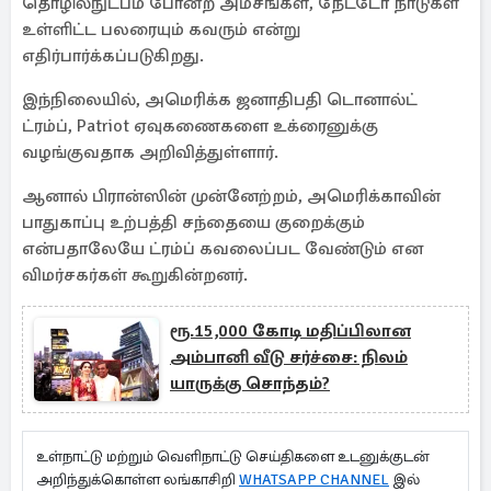
தொழில்நுட்பம் போன்ற அம்சங்கள், நேட்டோ நாடுகள்
உள்ளிட்ட பலரையும் கவரும் என்று
எதிர்பார்க்கப்படுகிறது.
இந்நிலையில், அமெரிக்க ஜனாதிபதி டொனால்ட்
ட்ரம்ப், Patriot ஏவுகணைகளை உக்ரைனுக்கு
வழங்குவதாக அறிவித்துள்ளார்.
ஆனால் பிரான்ஸின் முன்னேற்றம், அமெரிக்காவின்
பாதுகாப்பு உற்பத்தி சந்தையை குறைக்கும்
என்பதாலேயே ட்ரம்ப் கவலைப்பட வேண்டும் என
விமர்சகர்கள் கூறுகின்றனர்.
ரூ.15,000 கோடி மதிப்பிலான
அம்பானி வீடு சர்ச்சை: நிலம்
யாருக்கு சொந்தம்?
உள்நாட்டு மற்றும் வெளிநாட்டு செய்திகளை உடனுக்குடன்
அறிந்துக்கொள்ள லங்காசிறி
WHATSAPP CHANNEL
இல்