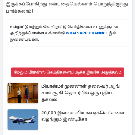
இருக்கப்போகிறது என்பதையெல்லாம் பொறுத்திருந்து
பார்க்கலாம்!
உள்நாட்டு மற்றும் வெளிநாட்டு செய்திகளை உடனுக்குடன்
அறிந்துக்கொள்ள லங்காசிறி
WHATSAPP CHANNEL
இல்
இணையுங்கள்.
மேலும் பிரான்ஸ் செய்திகளைப் படிக்க இங்கே அழுத்தவும்
மியான்மர் முன்னாள் தலைவர் ஆங்
சாங் சூ கி தொடர்பில் ஒரு புதிய
தகவல்
20,000 இலவச விமான டிக்கெட்களை
வழங்கும் இண்டிகோ