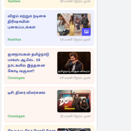
அதிரடியாக களமிறங்கிய
Tamilwin
20 மணி நேரம் முன்
அதிகாரிகள்
விஜய் மற்றும் நடிகை
திரிஷாவின்
புகைப்படங்கள்
Manithan
19 மணி நேரம் முன்
ஜனநாயகன் தமிழ்நாடு
பாக்ஸ் ஆபீஸ்.. 16
நாட்களில் இத்தனை
கோடி வசூலா!!
Cineulagam
19 மணி நேரம் முன்
டிசி: திரை விமர்சனம்
Cineulagam
22 மணி நேரம் முன்