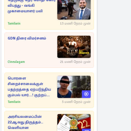
நேருக்கு நேர் மோதி கோர
விபத்து - வங்கி
முகாமையாளர் பலி
Tamilwin
13 மணி நேரம் முன்
GDN திரை விமர்சனம்
Cineulagam
21 மணி நேரம் முன்
பொரளை
சிறைச்சாலைக்குள்
பதற்றத்தை ஏற்படுத்திய
கும்பல் யார்...! குற்றப்
பின்னணி தொடர்பில்
Tamilwin
3 மணி நேரம் முன்
அதிர்ச்சித் தகவல்கள்
அரசியலமைப்பின்
22ஆவது திருத்தம்..
வெளியான