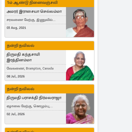
5ம் ஆண்டு நினைவஞ்சலி
அமரர் இராசையா செல்லம்மா
சரவணை மேற்கு, இணுவில்
கிழக்கு
03 Aug, 2021
நன்றி நவிலல்
திருமதி கந்தசாமி
இரத்தினம்மா
வேலணை, Brampton, Canada
08 Jul, 2026
நன்றி நவிலல்
திருமதி பராசக்தி நிர்மலராஜா
ஏழாலை மேற்கு, கொழும்பு,
தங்காலை, London, United Kingdom
02 Jul, 2026