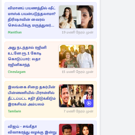
விமானப் பயணத்தில் ஷீட்
மாஸ்க் பயன்படுத்தலாமா?
திரிஷாவின் வைரல்
செல்ஃபிக்கு மருத்துவர்
விளக்கம்
Manithan
19 மணி நேரம் முன்
அது நடந்தால் ரஜினி
உடனே ரூ.1 கோடி
கொடுப்பார்: லதா
ரஜினிகாந்த்
Cineulagam
15 மணி நேரம் முன்
இலங்கை சிறை தகர்பின்
பின்னணியில் பிரான்சில்
தீட்டப்பட்ட சதி! திடுக்கிடும்
இரகசியம் அம்பலம்
Tamilwin
7 மணி நேரம் முன்
விஜய் - சங்கீதா
விவாகரத்து வழக்கு இன்று