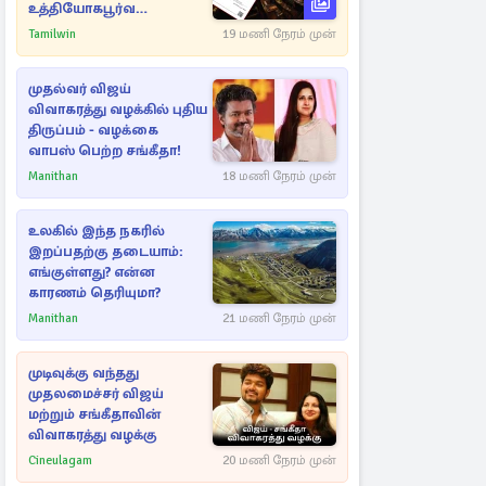
உத்தியோகபூர்வ
அறிவிப்பு!
Tamilwin
19 மணி நேரம் முன்
முதல்வர் விஜய்
விவாகரத்து வழக்கில் புதிய
திருப்பம் - வழக்கை
வாபஸ் பெற்ற சங்கீதா!
Manithan
18 மணி நேரம் முன்
உலகில் இந்த நகரில்
இறப்பதற்கு தடையாம்:
எங்குள்ளது? என்ன
காரணம் தெரியுமா?
Manithan
21 மணி நேரம் முன்
முடிவுக்கு வந்தது
முதலமைச்சர் விஜய்
மற்றும் சங்கீதாவின்
விவாகரத்து வழக்கு
Cineulagam
20 மணி நேரம் முன்