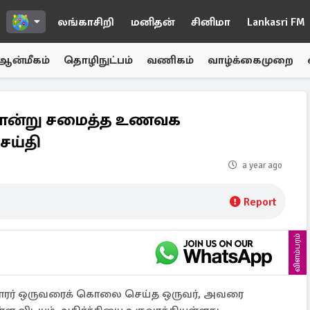
லங்காசிறி
மனிதன்
சினிமா
Lankasri FM
ஆன்மீகம்
தொழிநுட்பம்
வணிகம்
வாழ்க்கைமுறை
ை கொன்று சமைத்த உணவக
ெய்தி
a year ago
Report
விளம்பரம்
டுக்காரர் ஒருவரைக் கொலை செய்த ஒருவர், அவரை