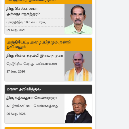
திரு செல்லையா
அச்சுதபாதசுந்தரம்
புங்குடுதீவு 10ம் வட்டாரம்,
கொள்ளுப்பிட்டி
09 Aug, 2025
அந்தியேட்டி அழைப்பிதழும், நன்றி
நவிலலும்
திரு சின்னத்தம்பி இராமநாதன்
நெடுந்தீவு மேற்கு, கண்டாவளை
27 Jun, 2026
மரண அறிவித்தல்
திரு கந்தையா செல்வராஜா
வட்டுக்கோட்டை, வெள்ளவத்தை,
Toronto, Canada
06 Aug, 2026