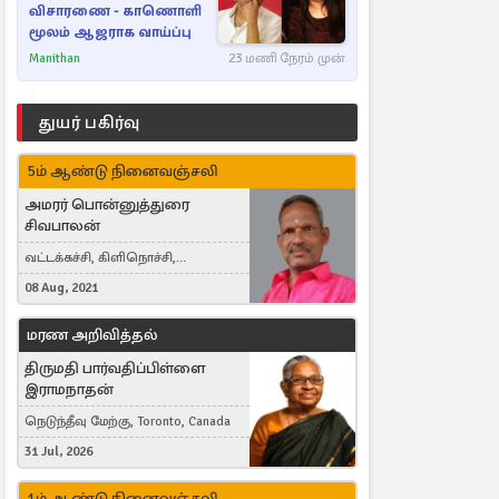
விசாரணை - காணொளி
மூலம் ஆஜராக வாய்ப்பு
Manithan
23 மணி நேரம் முன்
துயர் பகிர்வு
5ம் ஆண்டு நினைவஞ்சலி
அமரர் பொன்னுத்துரை
சிவபாலன்
வட்டக்கச்சி, கிளிநொச்சி,
வட்டக்கச்சி இராமநாதபுரம்
08 Aug, 2021
மரண அறிவித்தல்
திருமதி பார்வதிப்பிள்ளை
இராமநாதன்
நெடுந்தீவு மேற்கு, Toronto, Canada
31 Jul, 2026
1ம் ஆண்டு நினைவஞ்சலி