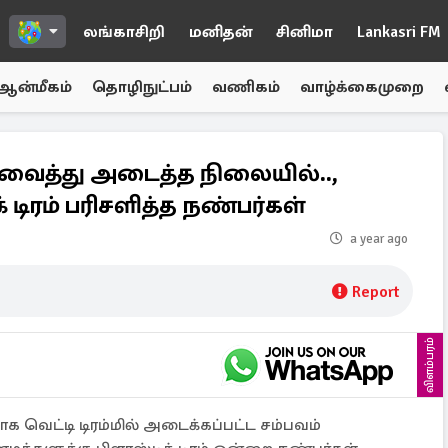
லங்காசிறி
மனிதன்
சினிமா
Lankasri FM
ஆன்மீகம்
தொழிநுட்பம்
வணிகம்
வாழ்க்கைமுறை
வைத்து அடைத்த நிலையில்..,
டிரம் பரிசளித்த நண்பர்கள்
a year ago
Report
விளம்பரம்
வெட்டி டிரம்மில் அடைக்கப்பட்ட சம்பவம்