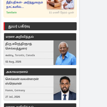
நீதிபதிகள்- அடுத்துவரும்
நாட்களில்
அம்பலமாகவுள்ள ரகசியம்
Tamilwin
11 மணி நேரம் முன்
துயர் பகிர்வு
மரண அறிவித்தல்
திரு சுரேந்திரநாத்
செல்லத்துரை
கண்டி, Toronto, Canada
02 Aug, 2026
அகாலமரணம்
செல்வன் வலன்ரைன்
ஸ்ரெவான்
Hamm, Germany
27 Jul, 2026
மரண அறிவித்தல்