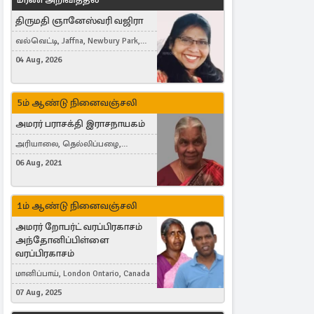
திருமதி ஞானேஸ்வரி வஜிரா
வல்வெட்டி, Jaffna, Newbury Park,
United Kingdom
04 Aug, 2026
5ம் ஆண்டு நினைவஞ்சலி
அமரர் பராசக்தி இராசநாயகம்
அரியாலை, தெல்லிப்பழை,
Montreal, Canada
06 Aug, 2021
1ம் ஆண்டு நினைவஞ்சலி
அமரர் றோபர்ட் வரப்பிரகாசம்
அந்தோனிப்பிள்ளை
வரப்பிரகாசம்
மானிப்பாய், London Ontario, Canada
07 Aug, 2025