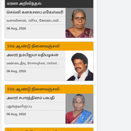
மரண அறிவித்தல்
செல்வி கனகசபை மகேஸ்வரி
வசாவிளான், Jaffna, கோண்டாவில்
கிழக்கு
06 Aug, 2026
10ம் ஆண்டு நினைவஞ்சலி
அமரர் தம்பிஐயா மதியழகன்
மண்டைதீவு, Birmingham, United
Kingdom
06 Aug, 2016
10ம் ஆண்டு நினைவஞ்சலி
அமரர் சபாரத்தினம் பசுபதி
புதுக்குடியிருப்பு
06 Aug, 2016