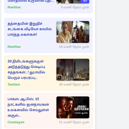
மோதலால் உருவான புதிய
பள்ளம்!
Manithan
9 மணி நேரம் முன்
தந்தையின் இறுதிச்
சடங்கை வீடியோ காலில்
பார்த்த மகள்கள்!
Manithan
10 மணி நேரம் முன்
20 நிமிடங்களுக்குள்
அடுத்தடுத்து வெடிப்பு
சத்தங்கள்..! துபாயில்
பெரும் பரபரப்பு..
Tamilwin
20 மணி நேரம் முன்
பாக்ஸ் ஆபிஸ்: 15
நாட்களில் ஜனநாயகன்
உலகளவில் செய்துள்ள
வசூல்..
Cineulagam
15 மணி நேரம் முன்