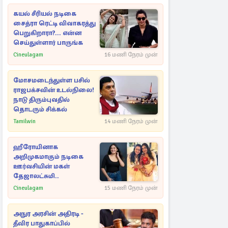
கயல் சீரியல் நடிகை
சைத்ரா ரெட்டி விவாகரத்து
பெறுகிறாரா?... என்ன
செய்துள்ளார் பாருங்க
Cineulagam
16 மணி நேரம் முன்
மோசமடைந்துள்ள பசில்
ராஜபக்சவின் உடல்நிலை!
நாடு திரும்புவதில்
தொடரும் சிக்கல்
Tamilwin
14 மணி நேரம் முன்
ஹீரோயினாக
அறிமுகமாகும் நடிகை
ஊர்வசியின் மகள்
தேஜாலட்சுமி..
Cineulagam
15 மணி நேரம் முன்
அநுர அரசின் அதிரடி -
தீவிர பாதுகாப்பில்