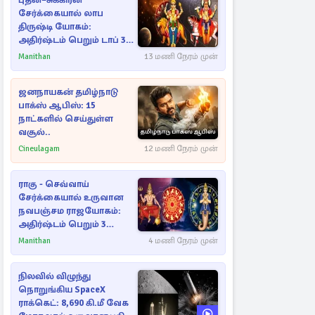
புதன்–சுக்கிரன்
சேர்க்கையால் லாப
திருஷ்டி யோகம்:
அதிர்ஷ்டம் பெறும் டாப் 3
ராசிகள்!
Manithan
13 மணி நேரம் முன்
ஜனநாயகன் தமிழ்நாடு
பாக்ஸ் ஆபிஸ்: 15
நாட்களில் செய்துள்ள
வசூல்..
Cineulagam
12 மணி நேரம் முன்
ராகு - செவ்வாய்
சேர்க்கையால் உருவான
நவபஞ்சம ராஜயோகம்:
அதிர்ஷ்டம் பெறும் 3
ராசிகள்!
Manithan
4 மணி நேரம் முன்
நிலவில் விழுந்து
நொறுங்கிய SpaceX
ராக்கெட்: 8,690 கி.மீ வேக