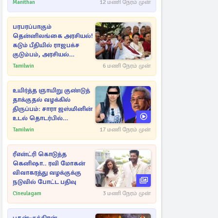
தேஜலட்சுமி!
Manithan
12 மணி நேரம் முன்
பரபரப்பாகும்
தென்னிலங்கை அரசியல்!
கடும் பீதியில் ராஜபக்ச
குடும்பம், அரசியல்
நட்புகள்
Tamilwin
6 மணி நேரம் முன்
உயிர்த்த ஞாயிறு குண்டுத்
தாக்குதல் வழக்கில்
திருப்பம்: சாரா ஜஸ்மினின்
உடல் தொடர்பில்
நீதிமன்றத்தில் வெளியான
Tamilwin
17 மணி நேரம் முன்
அதிர்ச்சி தகவல்
ரீஎன்ட்ரி கொடுத்த
கெனிஷா.. ரவி மோகன்
விவாகரத்து வழக்குக்கு
நடுவில் போட்ட பதிவு
Cineulagam
3 மணி நேரம் முன்