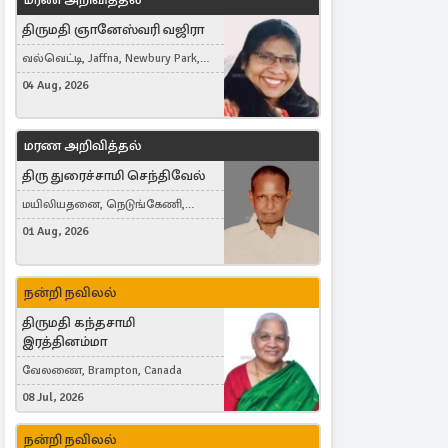
திருமதி ஞானேஸ்வரி வஜிரா
வல்வெட்டி, Jaffna, Newbury Park,
United Kingdom
04 Aug, 2026
மரண அறிவித்தல்
திரு துரைச்சாமி செந்திவேல்
மயிலியதனை, நெடுங்கேணி,
கம்பர்மலை
01 Aug, 2026
நன்றி நவிலல்
திருமதி கந்தசாமி
இரத்தினம்மா
வேலணை, Brampton, Canada
08 Jul, 2026
நன்றி நவிலல்