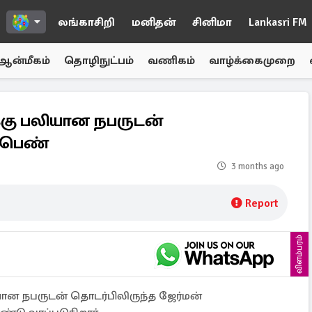
லங்காசிறி
மனிதன்
சினிமா
Lankasri FM
ஆன்மீகம்
தொழிநுட்பம்
வணிகம்
வாழ்க்கைமுறை
கு பலியான நபருடன்
் பெண்
3 months ago
Report
விளம்பரம்
ன நபருடன் தொடர்பிலிருந்த ஜேர்மன்