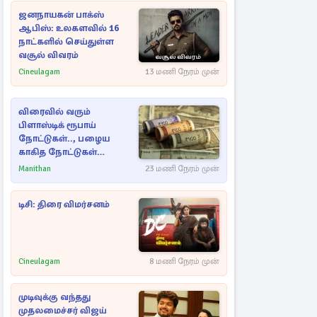
ஜனநாயகன் பாக்ஸ்
ஆபிஸ்: உலகளவில் 16
நாட்களில் செய்துள்ள
வசூல் விவரம்
Cineulagam
13 மணி நேரம் முன்
விரைவில் வரும்
பிளாஸ்டிக் ரூபாய்
நோட்டுகள்.., பழைய
காகித நோட்டுகள்
செல்லுமா?
Manithan
23 மணி நேரம் முன்
டிசி: திரை விமர்சனம்
Cineulagam
8 மணி நேரம் முன்
முடிவுக்கு வந்தது
முதலமைச்சர் விஜய்