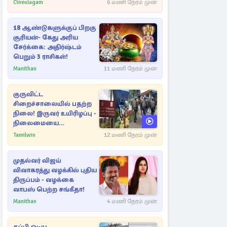
Cineulagam
6 மணி நேரம் முன்
18 ஆண்டுகளுக்குப் பிறகு
சூரியன்- கேது அரிய
சேர்க்கை: அதிர்ஷ்டம்
பெறும் 3 ராசிகள்!
Manithan
11 மணி நேரம் முன்
குருவிட்ட
சிறைச்சாலையில் பதற்ற
நிலை! இருவர் உயிரிழப்பு -
நிலைமையை
கட்டுப்படுத்த பொலிஸார்
Tamilwin
12 மணி நேரம் முன்
கண்ணீர்புகை பிரயோகம்
முதல்வர் விஜய்
விவாகரத்து வழக்கில் புதிய
திருப்பம் - வழக்கை
வாபஸ் பெற்ற சங்கீதா!
Manithan
4 மணி நேரம் முன்