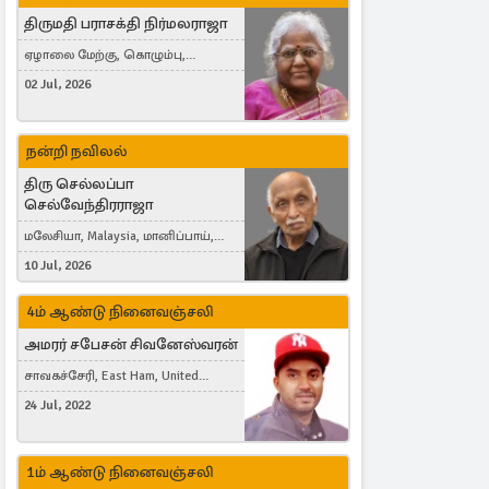
திருமதி பராசக்தி நிர்மலராஜா
ஏழாலை மேற்கு, கொழும்பு,
தங்காலை, London, United Kingdom
02 Jul, 2026
நன்றி நவிலல்
திரு செல்லப்பா
செல்வேந்திரராஜா
மலேசியா, Malaysia, மானிப்பாய்,
Duisburg, Germany, London, United
10 Jul, 2026
Kingdom
4ம் ஆண்டு நினைவஞ்சலி
அமரர் சபேசன் சிவனேஸ்வரன்
சாவகச்சேரி, East Ham, United
Kingdom
24 Jul, 2022
1ம் ஆண்டு நினைவஞ்சலி