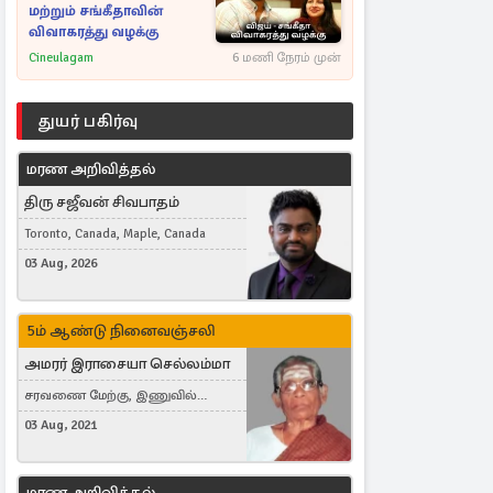
மற்றும் சங்கீதாவின்
விவாகரத்து வழக்கு
Cineulagam
6 மணி நேரம் முன்
துயர் பகிர்வு
மரண அறிவித்தல்
திரு சஜீவன் சிவபாதம்
Toronto, Canada, Maple, Canada
03 Aug, 2026
5ம் ஆண்டு நினைவஞ்சலி
அமரர் இராசையா செல்லம்மா
சரவணை மேற்கு, இணுவில்
கிழக்கு
03 Aug, 2021
மரண அறிவித்தல்