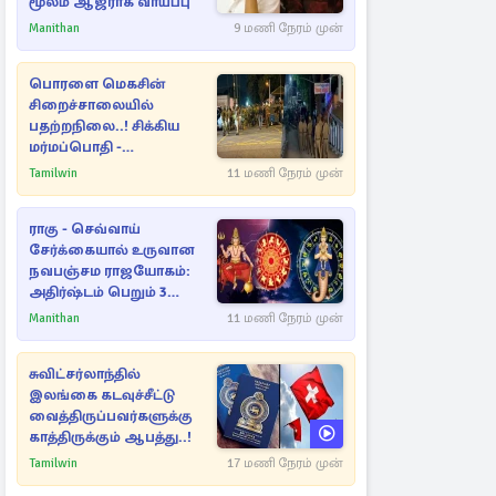
மூலம் ஆஜராக வாய்ப்பு
Manithan
9 மணி நேரம் முன்
பொரளை மெகசின்
சிறைச்சாலையில்
பதற்றநிலை..! சிக்கிய
மர்மப்பொதி -
பின்னணியில் வெளியான
Tamilwin
11 மணி நேரம் முன்
காரணம்
ராகு - செவ்வாய்
சேர்க்கையால் உருவான
நவபஞ்சம ராஜயோகம்:
அதிர்ஷ்டம் பெறும் 3
ராசிகள்!
Manithan
11 மணி நேரம் முன்
சுவிட்சர்லாந்தில்
இலங்கை கடவுச்சீட்டு
வைத்திருப்பவர்களுக்கு
காத்திருக்கும் ஆபத்து..!
Tamilwin
17 மணி நேரம் முன்