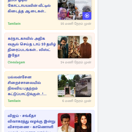
தப்பி ஓடிய
கோட்டாபயவின் வீட்டில்
கிடைத்த ஆடைகள்..
Tamilwin
16 மணி நேரம் முன்
கர்நாடகாவில் அதிக
வசூல் செய்த டாப் 10 தமிழ்
திரைப்படங்கள்.. லிஸ்ட்
இதோ
Cineulagam
14 மணி நேரம் முன்
பல்லன்சேன
சிறைச்சாலையில்
நிலவிய பதற்றம்
கட்டுப்பாட்டுக்குள்..!
அதிரடியாக களமிறங்கிய
Tamilwin
6 மணி நேரம் முன்
அதிகாரிகள்
விஜய் - சங்கீதா
விவாகரத்து வழக்கு இன்று
விசாரணை - காணொளி