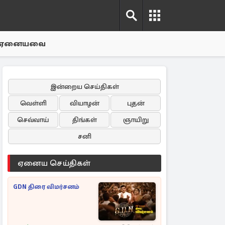
ஏனையவை
இன்றைய செய்திகள்
வெள்ளி
வியாழன்
புதன்
செவ்வாய்
திங்கள்
ஞாயிறு
சனி
ஏனைய செய்திகள்
GDN திரை விமர்சனம்