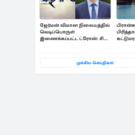
ஜேர்மன் விமான நிலையத்தில்
பிரான்சு
வெடிப்பொருள்
பிரித்
இணைக்கப்பட்ட ட்ரோன்: சில
கட்டும
புதிய தகவல்கள்
முக்கிய செய்திகள்