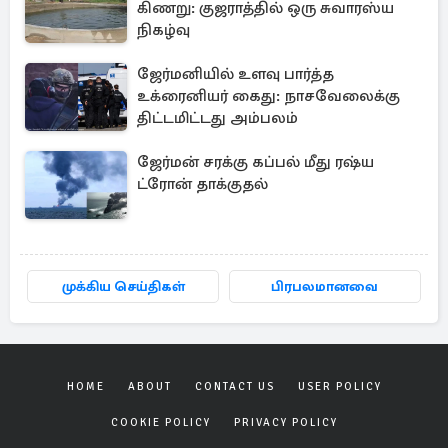
கிணறு: குஜராத்தில் ஒரு சுவாரஸ்ய
நிகழ்வு
ஜேர்மனியில் உளவு பார்த்த
உக்ரைனியர் கைது: நாசவேலைக்கு
திட்டமிட்டது அம்பலம்
ஜேர்மன் சரக்கு கப்பல் மீது ரஷ்ய
ட்ரோன் தாக்குதல்
முக்கிய செய்திகள்
பிரபலமானவை
HOME
ABOUT
CONTACT US
USER POLICY
COOKIE POLICY
PRIVACY POLICY