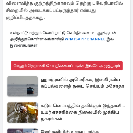
விளைவித்த குற்றத்திற்காகவும் தெற்கு பவேரியாவில்
சிறையில் அடைக்கப்பட்டிருந்தார் என்பது
குறிப்பிடத்தக்கது.
உள்நாட்டு மற்றும் வெளிநாட்டு செய்திகளை உடனுக்குடன்
அறிந்துக்கொள்ள லங்காசிறி
WHATSAPP CHANNEL
இல்
இணையுங்கள்
மேலும் ஜெர்மனி செய்திகளைப் படிக்க இங்கே அழுத்தவும்
ஹார்முஸில் அமெரிக்க, இஸ்ரேலிய
கப்பல்களைத் தடை செய்யும் மசோதா
கடும் வெப்பத்தில் தவிக்கும் இத்தாலி...
உயர் எச்சரிக்கை நிலையில் முக்கிய
நகரங்கள்
ஜேர்மனியில் உளவு பார்த்த