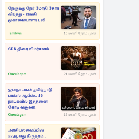
நேருக்கு நேர் மோதி கோர
விபத்து - வங்கி
முகாமையாளர் பலி
Tamilwin
13 மணி நேரம் முன்
GDN திரை விமர்சனம்
Cineulagam
21 மணி நேரம் முன்
ஜனநாயகன் தமிழ்நாடு
பாக்ஸ் ஆபீஸ்.. 16
நாட்களில் இத்தனை
கோடி வசூலா!!
Cineulagam
19 மணி நேரம் முன்
அரசியலமைப்பின்
22ஆவது திருத்தம்..