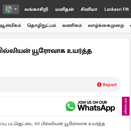
லங்காசிறி
மனிதன்
சினிமா
Lankasri FM
ஆன்மீகம்
தொழிநுட்பம்
வணிகம்
வாழ்க்கைமுறை
 பில்லியன் யூரோவாக உயர்த்த
Report
விளம்பரம்
்பு பட்ஜெட்டை 60 பில்லியன் யூரோவாக உயர்த்த