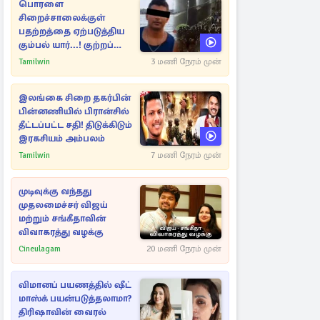
பொரளை
சிறைச்சாலைக்குள்
பதற்றத்தை ஏற்படுத்திய
கும்பல் யார்...! குற்றப்
பின்னணி தொடர்பில்
Tamilwin
3 மணி நேரம் முன்
அதிர்ச்சித் தகவல்கள்
இலங்கை சிறை தகர்பின்
பின்னணியில் பிரான்சில்
தீட்டப்பட்ட சதி! திடுக்கிடும்
இரகசியம் அம்பலம்
Tamilwin
7 மணி நேரம் முன்
முடிவுக்கு வந்தது
முதலமைச்சர் விஜய்
மற்றும் சங்கீதாவின்
விவாகரத்து வழக்கு
Cineulagam
20 மணி நேரம் முன்
விமானப் பயணத்தில் ஷீட்
மாஸ்க் பயன்படுத்தலாமா?
திரிஷாவின் வைரல்