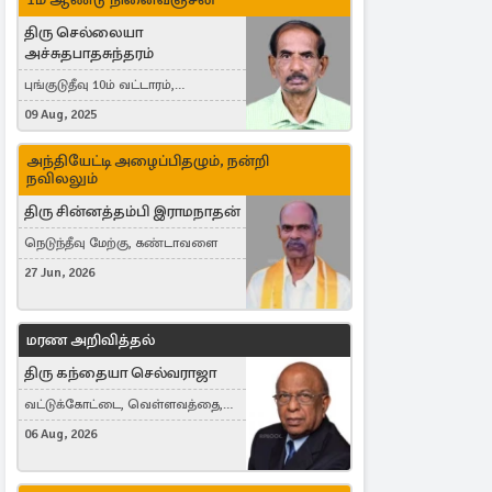
திரு செல்லையா
அச்சுதபாதசுந்தரம்
புங்குடுதீவு 10ம் வட்டாரம்,
கொள்ளுப்பிட்டி
09 Aug, 2025
அந்தியேட்டி அழைப்பிதழும், நன்றி
நவிலலும்
திரு சின்னத்தம்பி இராமநாதன்
நெடுந்தீவு மேற்கு, கண்டாவளை
27 Jun, 2026
மரண அறிவித்தல்
திரு கந்தையா செல்வராஜா
வட்டுக்கோட்டை, வெள்ளவத்தை,
Toronto, Canada
06 Aug, 2026