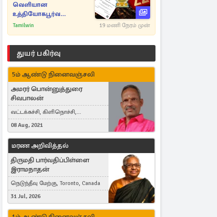
வெளியான
உத்தியோகபூர்வ
அறிவிப்பு!
Tamilwin
19 மணி நேரம் முன்
துயர் பகிர்வு
5ம் ஆண்டு நினைவஞ்சலி
அமரர் பொன்னுத்துரை
சிவபாலன்
வட்டக்கச்சி, கிளிநொச்சி,
வட்டக்கச்சி இராமநாதபுரம்
08 Aug, 2021
மரண அறிவித்தல்
திருமதி பார்வதிப்பிள்ளை
இராமநாதன்
நெடுந்தீவு மேற்கு, Toronto, Canada
31 Jul, 2026
1ம் ஆண்டு நினைவஞ்சலி