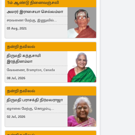
5ம் ஆண்டு நினைவஞ்சலி
அமரர் இராசையா செல்லம்மா
சரவணை மேற்கு, இணுவில்
கிழக்கு
03 Aug, 2021
நன்றி நவிலல்
திருமதி கந்தசாமி
இரத்தினம்மா
வேலணை, Brampton, Canada
08 Jul, 2026
நன்றி நவிலல்
திருமதி பராசக்தி நிர்மலராஜா
ஏழாலை மேற்கு, கொழும்பு,
தங்காலை, London, United Kingdom
02 Jul, 2026