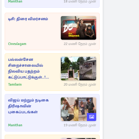
Manithan
18 மணி நேரம் முன்
டிசி: திரை விமர்சனம்
Cineulagam
22 மணி நேரம் முன்
பல்லன்சேன
சிறைச்சாலையில்
நிலவிய பதற்றம்
கட்டுப்பாட்டுக்குள்..!
அதிரடியாக களமிறங்கிய
Tamilwin
20 மணி நேரம் முன்
அதிகாரிகள்
விஜய் மற்றும் நடிகை
திரிஷாவின்
புகைப்படங்கள்
Manithan
19 மணி நேரம் முன்