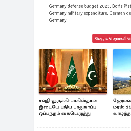
Germany defense budget 2025, Boris Pist
Germany military expenditure, German de
Germany
மேலும் ஜெர்மனி செ
சவுதி-துருக்கி-பாகிஸ்தான்
ஜேர்ம
இடையே புதிய பாதுகாப்பு
மரம்: 
ஒப்பந்தம் கையெழுத்து
வாழ்ந்த 