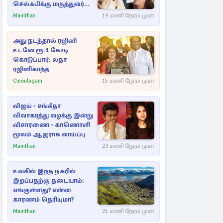
செல்ஃபிக்கு மருத்துவர்
விளக்கம்
Manithan
19 மணி நேரம் முன்
அது நடந்தால் ரஜினி
உடனே ரூ.1 கோடி
கொடுப்பார்: லதா
ரஜினிகாந்த்
Cineulagam
15 மணி நேரம் முன்
விஜய் - சங்கீதா
விவாகரத்து வழக்கு இன்று
விசாரணை - காணொளி
மூலம் ஆஜராக வாய்ப்பு
Manithan
23 மணி நேரம் முன்
உலகில் இந்த நகரில்
இறப்பதற்கு தடையாம்:
எங்குள்ளது? என்ன
காரணம் தெரியுமா?
Manithan
21 மணி நேரம் முன்