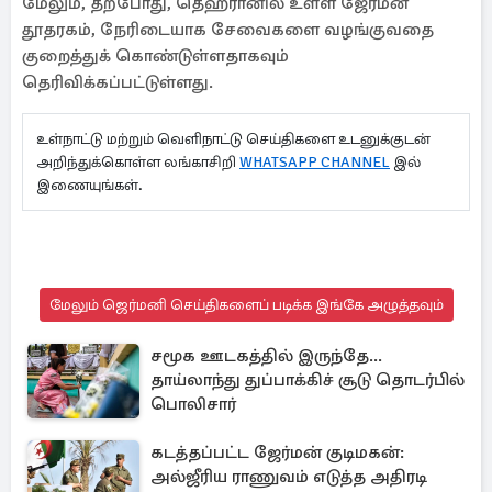
மேலும், தற்போது, ​​தெஹ்ரானில் உள்ள ஜேர்மன்
தூதரகம், நேரிடையாக சேவைகளை வழங்குவதை
குறைத்துக் கொண்டுள்ளதாகவும்
தெரிவிக்கப்பட்டுள்ளது.
உள்நாட்டு மற்றும் வெளிநாட்டு செய்திகளை உடனுக்குடன்
அறிந்துக்கொள்ள லங்காசிறி
WHATSAPP CHANNEL
இல்
இணையுங்கள்.
மேலும் ஜெர்மனி செய்திகளைப் படிக்க இங்கே அழுத்தவும்
சமூக ஊடகத்தில் இருந்தே...
தாய்லாந்து துப்பாக்கிச் சூடு தொடர்பில்
பொலிசார்
கடத்தப்பட்ட ஜேர்மன் குடிமகன்:
அல்ஜீரிய ராணுவம் எடுத்த அதிரடி