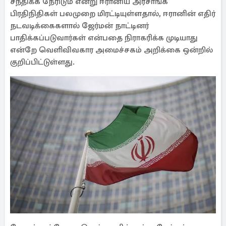
சந்திக்க நேரிடும் என்று ஈரானிய அரசாங்க
பிரதிநிதிகள் பலமுறை மிரட்டியுள்ளதால், ஈரானின் எதிர்
நடவடிக்கைகளால் ஜேர்மன் நாட்டினர்
பாதிக்கப்படுவார்கள் என்பதை நிராகரிக்க முடியாது
என்றே வெளிவிவகார அமைச்சகம் அறிக்கை ஒன்றில்
குறிப்பிட்டுள்ளது.