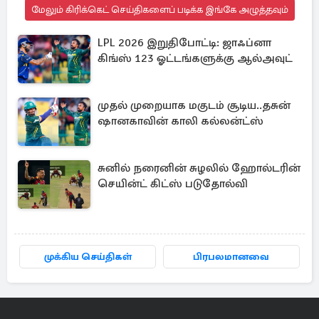
மேலும் கிரிக்கெட் செய்திகளைப் படிக்க இங்கே அழுத்தவும்
LPL 2026 இறுதிபோட்டி: ஜாஃப்னா
கிங்ஸ் 123 ஓட்டங்களுக்கு ஆல்அவுட்
முதல் முறையாக மகுடம் சூடிய..தசுன்
ஷானகாவின் காலி கல்லன்ட்ஸ்
சுனில் நரைனின் சுழலில் ஹோல்டரின்
செயின்ட் கிட்ஸ் படுதோல்வி
முக்கிய செய்திகள்
பிரபலமானவை