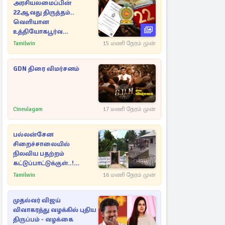
அரசியலமைப்பின்
22ஆவது திருத்தம்..
வெளியான
உத்தியோகபூர்வ
அறிவிப்பு!
Tamilwin
15 மணி நேரம் முன்
GDN திரை விமர்சனம்
Cineulagam
17 மணி நேரம் முன்
பல்லன்சேன
சிறைச்சாலையில்
நிலவிய பதற்றம்
கட்டுப்பாட்டுக்குள்..!
அதிரடியாக களமிறங்கிய
Tamilwin
16 மணி நேரம் முன்
அதிகாரிகள்
முதல்வர் விஜய்
விவாகரத்து வழக்கில் புதிய
திருப்பம் - வழக்கை