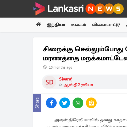
இந்தியா
உலகம்
விளையாட்டு
சிறைக்கு செல்லும்போது 
மரணத்தை மறக்கமாட்டேன் 
10 months ago
Sivaraj
in
ஆஸ்திரேலியா
Share
அவுஸ்திரேலியாவில் தனது காத
பயங்கரமான எச்சரிக்கை விடுத்துள்ளார