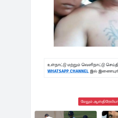
உள்நாட்டு மற்றும் வெளிநாட்டு செ
WHATSAPP CHANNEL
இல் இணையுங்
மேலும் ஆஸ்திரேலியா 