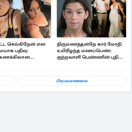
ெட்ட செல்கிறேன் என
திருமணத்தன்றே கார் மோதி
யாக பதிவு:
உயிரிழந்த மணப்பெண்:
்கணக்கிலான
குற்றவாளி பெண்ணின் புதிய
டன் சிக்கிய
காணொளி
தானிய பெண்
பிரபலமானவை