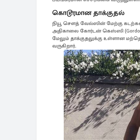
கொடூரமான தாக்குதல்
நியூ சௌத் வேல்ஸின் மேற்கு கடற்கர
அதிகாலை கோர்டன் கெஸ்ஸி (Gordon Ke
மேலும் தாக்குதலுக்கு உள்ளான மற்ற
வருகிறார்.