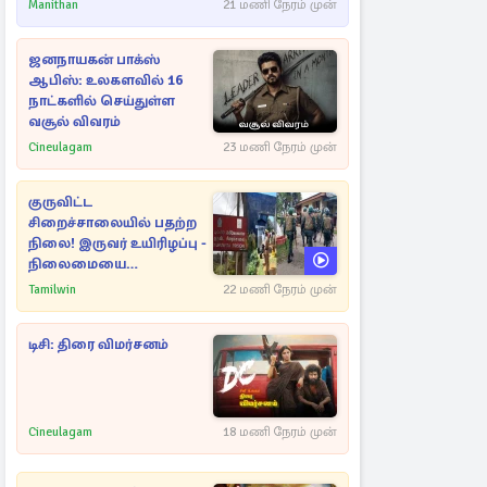
Manithan
21 மணி நேரம் முன்
ஜனநாயகன் பாக்ஸ்
ஆபிஸ்: உலகளவில் 16
நாட்களில் செய்துள்ள
வசூல் விவரம்
Cineulagam
23 மணி நேரம் முன்
குருவிட்ட
சிறைச்சாலையில் பதற்ற
நிலை! இருவர் உயிரிழப்பு -
நிலைமையை
கட்டுப்படுத்த பொலிஸார்
Tamilwin
22 மணி நேரம் முன்
கண்ணீர்புகை பிரயோகம்
டிசி: திரை விமர்சனம்
Cineulagam
18 மணி நேரம் முன்