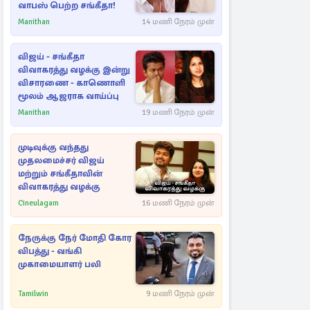
வாபஸ் பெற்ற சங்கீதா!
Manithan
14 மணி நேரம் முன்
விஜய் - சங்கீதா
விவாகரத்து வழக்கு இன்று
விசாரணை - காணொளி
மூலம் ஆஜராக வாய்ப்பு
Manithan
19 மணி நேரம் முன்
முடிவுக்கு வந்தது
முதலமைச்சர் விஜய்
மற்றும் சங்கீதாவின்
விவாகரத்து வழக்கு
Cineulagam
16 மணி நேரம் முன்
நேருக்கு நேர் மோதி கோர
விபத்து - வங்கி
முகாமையாளர் பலி
Tamilwin
9 மணி நேரம் முன்