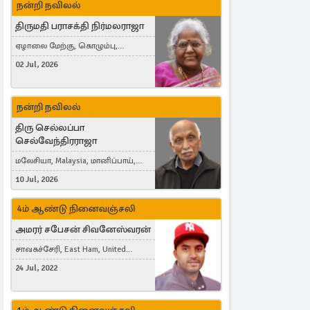
நன்றி நவிலல்
திருமதி பராசக்தி நிர்மலராஜா
ஏழாலை மேற்கு, கொழும்பு,
தங்காலை, London, United Kingdom
02 Jul, 2026
நன்றி நவிலல்
திரு செல்லப்பா
செல்வேந்திரராஜா
மலேசியா, Malaysia, மானிப்பாய்,
Duisburg, Germany, London, United
10 Jul, 2026
Kingdom
4ம் ஆண்டு நினைவஞ்சலி
அமரர் சபேசன் சிவனேஸ்வரன்
சாவகச்சேரி, East Ham, United
Kingdom
24 Jul, 2022