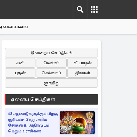
ஏனையவை
இன்றைய செய்திகள்
சனி
வெள்ளி
வியாழன்
புதன்
செவ்வாய்
திங்கள்
ஞாயிறு
ஏனைய செய்திகள்
18 ஆண்டுகளுக்குப் பிறகு
சூரியன்- கேது அரிய
சேர்க்கை: அதிர்ஷ்டம்
பெறும் 3 ராசிகள்!