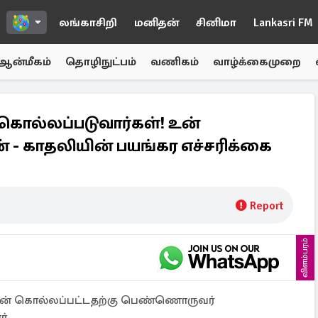
லங்காசிறி
மனிதன்
சினிமா
Lankasri FM
ஆன்மீகம்
தொழிநுட்பம்
வணிகம்
வாழ்க்கைமுறை
கொல்லப்படுவார்கள்! உன்
- காதலியின் பயங்கர எச்சரிக்கை
Report
விளம்பரம்
லன் கொல்லப்பட்டதற்கு பெண்ணொருவர்
்.