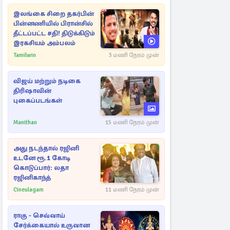
இலங்கை சிறை தகர்பின்
பின்னணியில் பிரான்சில்
தீட்டப்பட்ட சதி! திடுக்கிடும்
இரகசியம் அம்பலம்
Tamilwin
3 மணி நேரம் முன்
விஜய் மற்றும் நடிகை
திரிஷாவின்
புகைப்படங்கள்
Manithan
15 மணி நேரம் முன்
அது நடந்தால் ரஜினி
உடனே ரூ.1 கோடி
கொடுப்பார்: லதா
ரஜினிகாந்த்
Cineulagam
11 மணி நேரம் முன்
ராகு - செவ்வாய்
சேர்க்கையால் உருவான