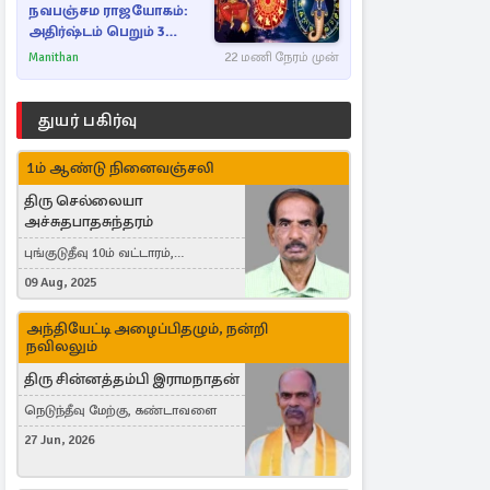
நவபஞ்சம ராஜயோகம்:
அதிர்ஷ்டம் பெறும் 3
ராசிகள்!
Manithan
22 மணி நேரம் முன்
துயர் பகிர்வு
1ம் ஆண்டு நினைவஞ்சலி
திரு செல்லையா
அச்சுதபாதசுந்தரம்
புங்குடுதீவு 10ம் வட்டாரம்,
கொள்ளுப்பிட்டி
09 Aug, 2025
அந்தியேட்டி அழைப்பிதழும், நன்றி
நவிலலும்
திரு சின்னத்தம்பி இராமநாதன்
நெடுந்தீவு மேற்கு, கண்டாவளை
27 Jun, 2026