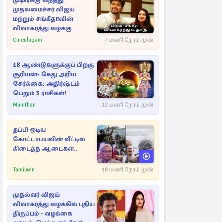
முடிவுக்கு வந்தது
முதலமைச்சர் விஜய்
மற்றும் சங்கீதாவின்
விவாகரத்து வழக்கு
Cineulagam
7 மணி நேரம் முன்
18 ஆண்டுகளுக்குப் பிறகு
சூரியன்- கேது அரிய
சேர்க்கை: அதிர்ஷ்டம்
பெறும் 3 ராசிகள்!
Manithan
12 மணி நேரம் முன்
தப்பி ஓடிய
கோட்டாபயவின் வீட்டில்
கிடைத்த ஆடைகள்..
Tamilwin
18 மணி நேரம் முன்
முதல்வர் விஜய்
விவாகரத்து வழக்கில் புதிய
திருப்பம் - வழக்கை