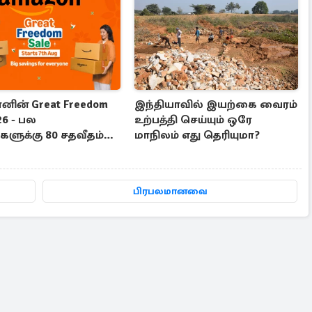
ின் Great Freedom
இந்தியாவில் இயற்கை வைரம்
26 - பல
உற்பத்தி செய்யும் ஒரே
ளுக்கு 80 சதவீதம்
மாநிலம் எது தெரியுமா?
டி
பிரபலமானவை