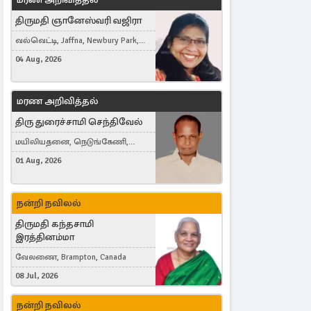
திருமதி ஞானேஸ்வரி வஜிரா
வல்வெட்டி, Jaffna, Newbury Park,
United Kingdom
04 Aug, 2026
மரண அறிவித்தல்
திரு துரைச்சாமி செந்திவேல்
மயிலியதனை, நெடுங்கேணி,
கம்பர்மலை
01 Aug, 2026
நன்றி நவிலல்
திருமதி கந்தசாமி
இரத்தினம்மா
வேலணை, Brampton, Canada
08 Jul, 2026
நன்றி நவிலல்