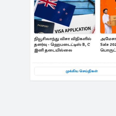
நியூசிலாந்து விசா விதிகளில்
அமேசான
தளர்வு - ஹெபடைட்டிஸ் B, C
Sale 20
இனி தடையில்லை
பொருட்க
தள்ளுப
முக்கிய செய்திகள்