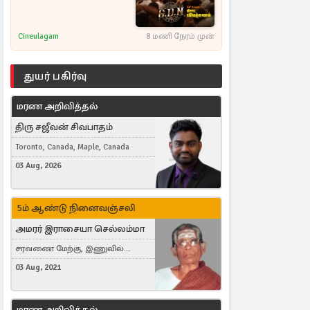
Cineulagam
8 மணி நேரம் முன்
துயர் பகிர்வு
மரண அறிவித்தல்
திரு சஜீவன் சிவபாதம்
Toronto, Canada, Maple, Canada
03 Aug, 2026
5ம் ஆண்டு நினைவஞ்சலி
அமரர் இராசையா செல்லம்மா
சரவணை மேற்கு, இணுவில்
கிழக்கு
03 Aug, 2021
மரண அறிவித்தல்