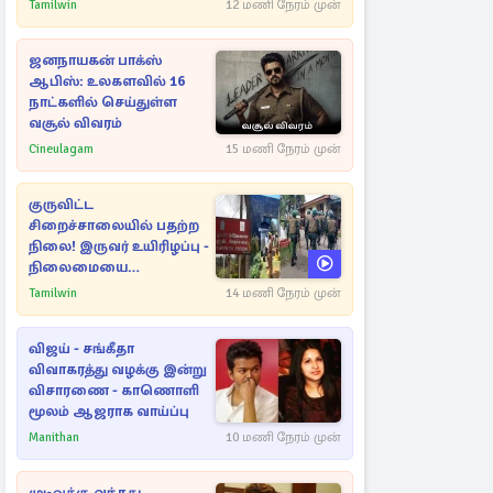
பின்னணியில் வெளியான
Tamilwin
12 மணி நேரம் முன்
காரணம்
ஜனநாயகன் பாக்ஸ்
ஆபிஸ்: உலகளவில் 16
நாட்களில் செய்துள்ள
வசூல் விவரம்
Cineulagam
15 மணி நேரம் முன்
குருவிட்ட
சிறைச்சாலையில் பதற்ற
நிலை! இருவர் உயிரிழப்பு -
நிலைமையை
கட்டுப்படுத்த பொலிஸார்
Tamilwin
14 மணி நேரம் முன்
கண்ணீர்புகை பிரயோகம்
விஜய் - சங்கீதா
விவாகரத்து வழக்கு இன்று
விசாரணை - காணொளி
மூலம் ஆஜராக வாய்ப்பு
Manithan
10 மணி நேரம் முன்