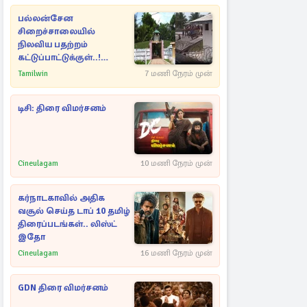
பல்லன்சேன
சிறைச்சாலையில்
நிலவிய பதற்றம்
கட்டுப்பாட்டுக்குள்..!
அதிரடியாக களமிறங்கிய
Tamilwin
7 மணி நேரம் முன்
அதிகாரிகள்
டிசி: திரை விமர்சனம்
Cineulagam
10 மணி நேரம் முன்
கர்நாடகாவில் அதிக
வசூல் செய்த டாப் 10 தமிழ்
திரைப்படங்கள்.. லிஸ்ட்
இதோ
Cineulagam
16 மணி நேரம் முன்
GDN திரை விமர்சனம்