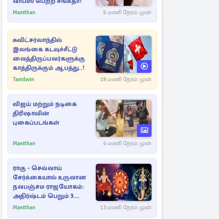
வாபஸ் பெற்ற சங்கீதா!
Manithan
6 மணி நேரம் முன்
சுவிட்சர்லாந்தில்
இலங்கை கடவுச்சீட்டு
வைத்திருப்பவர்களுக்கு
காத்திருக்கும் ஆபத்து..!
Tamilwin
18 மணி நேரம் முன்
விஜய் மற்றும் நடிகை
திரிஷாவின்
புகைப்படங்கள்
Manithan
6 மணி நேரம் முன்
ராகு - செவ்வாய்
சேர்க்கையால் உருவான
நவபஞ்சம ராஜயோகம்:
அதிர்ஷ்டம் பெறும் 3
ராசிகள்!
Manithan
13 மணி நேரம் முன்