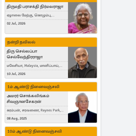
திருமதி பராசக்தி நிர்மலராஜா
ஏழாலை மேற்கு, கொழும்பு,
தங்காலை, London, United Kingdom
02 Jul, 2026
நன்றி நவிலல்
திரு செல்லப்பா
செல்வேந்திரராஜா
மலேசியா, Malaysia, மானிப்பாய்,
Duisburg, Germany, London, United
10 Jul, 2026
Kingdom
1ம் ஆண்டு நினைவஞ்சலி
அமரர் சொக்கலிங்கம்
சிவஞானசேகரன்
கரம்பன், சரவணை, Raynes Park,
London, United Kingdom
08 Aug, 2025
10ம் ஆண்டு நினைவஞ்சலி