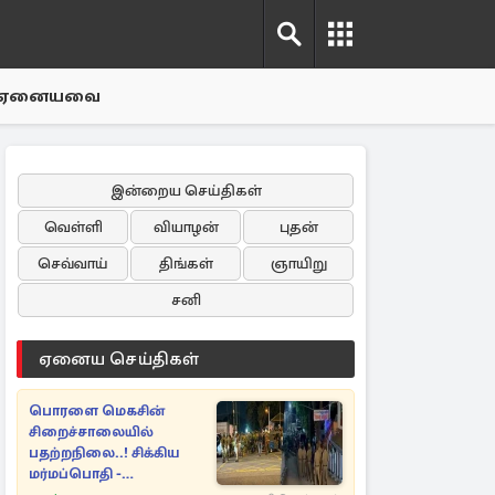
ஏனையவை
இன்றைய செய்திகள்
வெள்ளி
வியாழன்
புதன்
செவ்வாய்
திங்கள்
ஞாயிறு
சனி
ஏனைய செய்திகள்
பொரளை மெகசின்
சிறைச்சாலையில்
பதற்றநிலை..! சிக்கிய
மர்மப்பொதி -