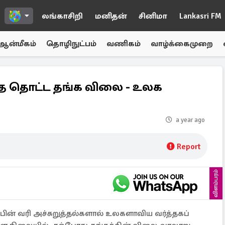
லங்காசிறி
மனிதன்
சினிமா
Lankasri FM
ஆன்மீகம்
தொழிநுட்பம்
வணிகம்
வாழ்க்கைமுறை
ை தொட்ட தங்க விலை - உலக
a year ago
Report
விளம்பரம்
பின் வரி அச்சுறுத்தல்களால் உலகளாவிய வர்த்தகப்