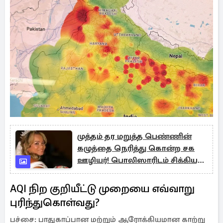
முத்தம் தர மறுத்த பெண்ணின்
கழுத்தை நெரித்து கொன்ற சக
ஊழியர்! பொலிஸாரிடம் சிக்கியது
எப்படி?
AQI நிற குறியீட்டு முறையை எவ்வாறு
புரிந்துகொள்வது?
பச்சை: பாதுகாப்பான மற்றும் ஆரோக்கியமான காற்று