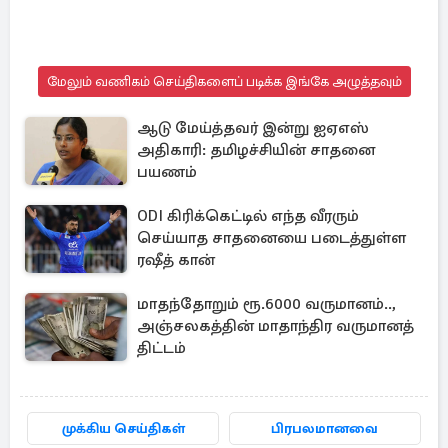
மேலும் வணிகம் செய்திகளைப் படிக்க இங்கே அழுத்தவும்
ஆடு மேய்த்தவர் இன்று ஐஏஎஸ்
அதிகாரி: தமிழச்சியின் சாதனை
பயணம்
ODI கிரிக்கெட்டில் எந்த வீரரும்
செய்யாத சாதனையை படைத்துள்ள
ரஷீத் கான்
மாதந்தோறும் ரூ.6000 வருமானம்..,
அஞ்சலகத்தின் மாதாந்திர வருமானத்
திட்டம்
முக்கிய செய்திகள்
பிரபலமானவை