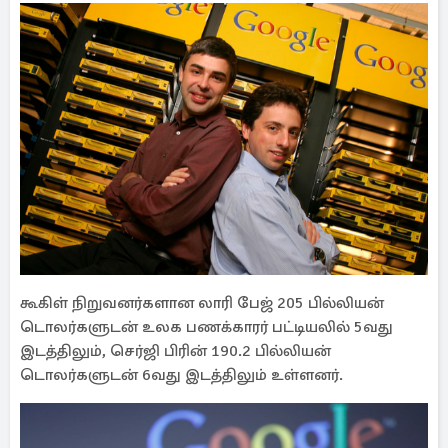
கூகிள் நிறுவனர்களான லாரி பேஜ் 205 பில்லியன்
டொலர்களுடன் உலக பணக்காரர் பட்டியலில் 5வது
இடத்திலும், செர்ஜி பிரின் 190.2 பில்லியன்
டொலர்களுடன் 6வது இடத்திலும் உள்ளனர்.