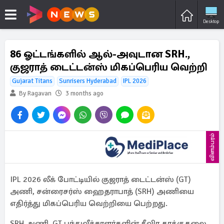
Desktop
86 ஓட்டங்களில் ஆல்-அவுடான SRH.,
குஜராத் டைட்டன்ஸ் மிகப்பெரிய வெற்றி
Gujarat Titans
Sunrisers Hyderabad
IPL 2026
By Ragavan
3 months ago
விளம்பரம்
IPL 2026 லீக் போட்டியில் குஜராத் டைட்டன்ஸ் (GT)
அணி, சன்ரைசர்ஸ் ஹைதராபாத் (SRH) அணியை
எதிர்த்து மிகப்பெரிய வெற்றியை பெற்றது.
SRH அணி, GT பந்துவீச்சாளர்களின் தீவிர தாக்குதலை