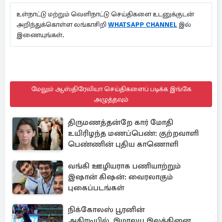
உள்நாட்டு மற்றும் வெளிநாட்டு செய்திகளை உடனுக்குடன்
அறிந்துக்கொள்ள லங்காசிறி
WHATSAPP CHANNEL
இல்
இணையுங்கள்.
மேலும் ஆஸ்திரேலியா செய்திகளைப் படிக்க இங்கே
அழுத்தவும்
திருமணத்தன்றே கார் மோதி
உயிரிழந்த மணப்பெண்: குற்றவாளி
பெண்ணின் புதிய காணொளி
வங்கி ஊழியராக பணியாற்றும்
இஷான் கிஷன்: வைரலாகும்
புகைப்படங்கள்
நிக்கோலஸ் பூரனின்
அதிரடியில்..இமாலய இலக்கினை