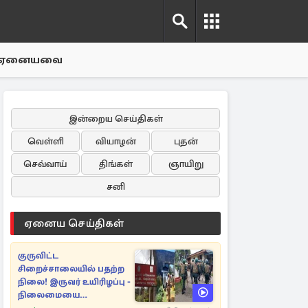
ஏனையவை
இன்றைய செய்திகள்
வெள்ளி
வியாழன்
புதன்
செவ்வாய்
திங்கள்
ஞாயிறு
சனி
ஏனைய செய்திகள்
குருவிட்ட
சிறைச்சாலையில் பதற்ற
நிலை! இருவர் உயிரிழப்பு -
நிலைமையை