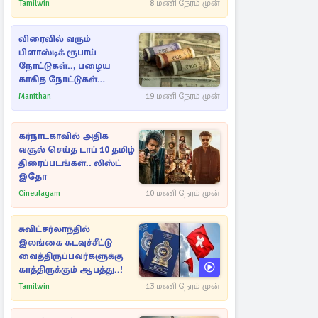
கட்டுப்படுத்த பொலிஸார்
Tamilwin
8 மணி நேரம் முன்
கண்ணீர்புகை பிரயோகம்
விரைவில் வரும்
பிளாஸ்டிக் ரூபாய்
நோட்டுகள்.., பழைய
காகித நோட்டுகள்
செல்லுமா?
Manithan
19 மணி நேரம் முன்
கர்நாடகாவில் அதிக
வசூல் செய்த டாப் 10 தமிழ்
திரைப்படங்கள்.. லிஸ்ட்
இதோ
Cineulagam
10 மணி நேரம் முன்
சுவிட்சர்லாந்தில்
இலங்கை கடவுச்சீட்டு
வைத்திருப்பவர்களுக்கு
காத்திருக்கும் ஆபத்து..!
Tamilwin
13 மணி நேரம் முன்