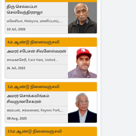
திரு செல்லப்பா
செல்வேந்திரராஜா
மலேசியா, Malaysia, மானிப்பாய்,
Duisburg, Germany, London, United
10 Jul, 2026
Kingdom
4ம் ஆண்டு நினைவஞ்சலி
அமரர் சபேசன் சிவனேஸ்வரன்
சாவகச்சேரி, East Ham, United
Kingdom
24 Jul, 2022
1ம் ஆண்டு நினைவஞ்சலி
அமரர் சொக்கலிங்கம்
சிவஞானசேகரன்
கரம்பன், சரவணை, Raynes Park,
London, United Kingdom
08 Aug, 2025
10ம் ஆண்டு நினைவஞ்சலி