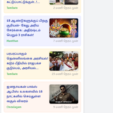
கட்டுப்பாட்டுக்குள்..!
அதிரடியாக களமிறங்கிய
Tamilwin
2 மணி நேரம் முன்
அதிகாரிகள்
18 ஆண்டுகளுக்குப் பிறகு
சூரியன்- கேது அரிய
சேர்க்கை: அதிர்ஷ்டம்
பெறும் 3 ராசிகள்!
Manithan
7 மணி நேரம் முன்
பரபரப்பாகும்
தென்னிலங்கை அரசியல்!
கடும் பீதியில் ராஜபக்ச
குடும்பம், அரசியல்
நட்புகள்
Tamilwin
23 மணி நேரம் முன்
ஜனநாயகன் பாக்ஸ்
ஆபிஸ்: உலகளவில் 16
நாட்களில் செய்துள்ள
வசூல் விவரம்
Cineulagam
9 மணி நேரம் முன்