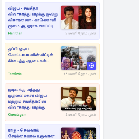
விஜய் - சங்கீதா
விவாகரத்து வழக்கு இன்று
விசாரணை - காணொளி
மூலம் ஆஜராக வாய்ப்பு
Manithan
5 மணி நேரம் முன்
தப்பி ஓடிய
கோட்டாபயவின் வீட்டில்
கிடைத்த ஆடைகள்..
Tamilwin
13 மணி நேரம் முன்
முடிவுக்கு வந்தது
முதலமைச்சர் விஜய்
மற்றும் சங்கீதாவின்
விவாகரத்து வழக்கு
Cineulagam
2 மணி நேரம் முன்
ராகு - செவ்வாய்
சேர்க்கையால் உருவான