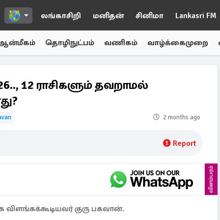
லங்காசிறி
மனிதன்
சினிமா
Lankasri FM
ஆன்மீகம்
தொழிநுட்பம்
வணிகம்
வாழ்க்கைமுறை
26.., 12 ராசிகளும் தவறாமல்
து?
avan
2 months ago
Report
விளம்பரம்
விளங்கக்கூடியவர் குரு பகவான்.