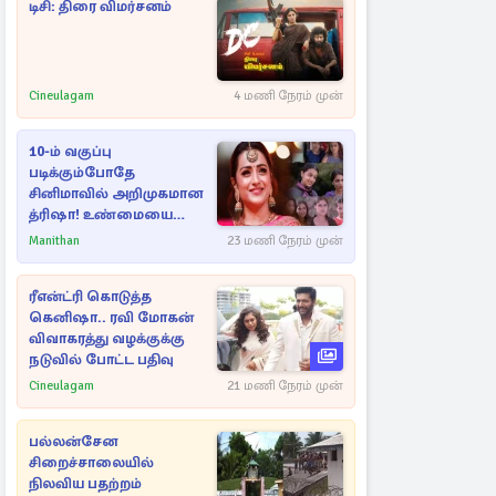
டிசி: திரை விமர்சனம்
Cineulagam
4 மணி நேரம் முன்
10-ம் வகுப்பு
படிக்கும்போதே
சினிமாவில் அறிமுகமான
த்ரிஷா! உண்மையை
பகிர்ந்த இயக்குநர் பிரவீன்
Manithan
23 மணி நேரம் முன்
காந்தி
ரீஎன்ட்ரி கொடுத்த
கெனிஷா.. ரவி மோகன்
விவாகரத்து வழக்குக்கு
நடுவில் போட்ட பதிவு
Cineulagam
21 மணி நேரம் முன்
பல்லன்சேன
சிறைச்சாலையில்
நிலவிய பதற்றம்