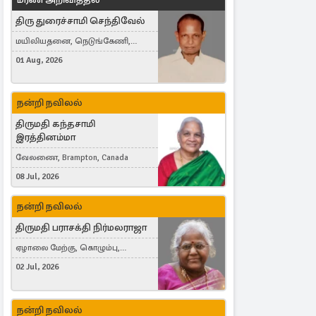
திரு துரைச்சாமி செந்திவேல்
மயிலியதனை, நெடுங்கேணி,
கம்பர்மலை
01 Aug, 2026
நன்றி நவிலல்
திருமதி கந்தசாமி
இரத்தினம்மா
வேலணை, Brampton, Canada
08 Jul, 2026
நன்றி நவிலல்
திருமதி பராசக்தி நிர்மலராஜா
ஏழாலை மேற்கு, கொழும்பு,
தங்காலை, London, United Kingdom
02 Jul, 2026
நன்றி நவிலல்