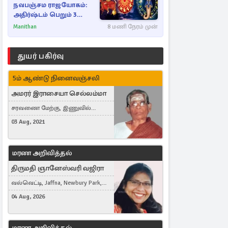
நவபஞ்சம ராஜயோகம்:
அதிர்ஷ்டம் பெறும் 3
ராசிகள்!
Manithan
8 மணி நேரம் முன்
துயர் பகிர்வு
5ம் ஆண்டு நினைவஞ்சலி
அமரர் இராசையா செல்லம்மா
சரவணை மேற்கு, இணுவில்
கிழக்கு
03 Aug, 2021
மரண அறிவித்தல்
திருமதி ஞானேஸ்வரி வஜிரா
வல்வெட்டி, Jaffna, Newbury Park,
United Kingdom
04 Aug, 2026
மரண அறிவித்தல்