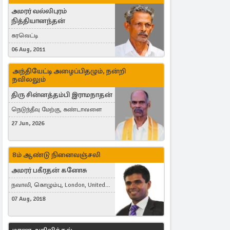
அமரர் வல்லிபுரம்
நித்தியானந்தன்
கரவெட்டி
06 Aug, 2011
அந்தியேட்டி அழைப்பிதழும், நன்றி
நவிலலும்
திரு சின்னத்தம்பி இராமநாதன்
நெடுந்தீவு மேற்கு, கண்டாவளை
27 Jun, 2026
8ம் ஆண்டு நினைவஞ்சலி
அமரர் பகீரதன் கணேசு
நவாலி, கொழும்பு, London, United
Kingdom
07 Aug, 2018