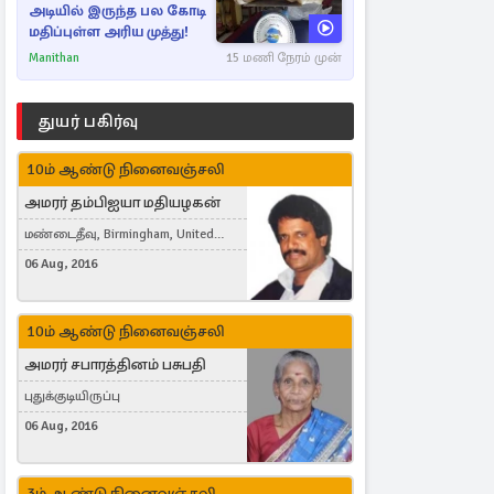
அடியில் இருந்த பல கோடி
மதிப்புள்ள அரிய முத்து!
Manithan
15 மணி நேரம் முன்
துயர் பகிர்வு
10ம் ஆண்டு நினைவஞ்சலி
அமரர் தம்பிஐயா மதியழகன்
மண்டைதீவு, Birmingham, United
Kingdom
06 Aug, 2016
10ம் ஆண்டு நினைவஞ்சலி
அமரர் சபாரத்தினம் பசுபதி
புதுக்குடியிருப்பு
06 Aug, 2016
3ம் ஆண்டு நினைவஞ்சலி