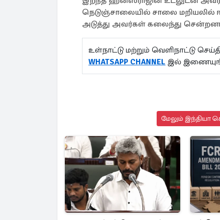
இறந்த ஹன்ஸ்ராஜின் உடலுடன் அவரது க
நெடுஞ்சாலையில் சாலை மறியலில் ஈ
அடுத்து அவர்கள் கலைந்து சென்றன
உள்நாட்டு மற்றும் வெளிநாட்டு செ
WHATSAPP CHANNEL
இல் இணையுங
மேலும் இந்தியா செ