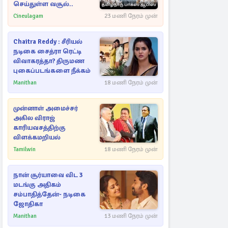
செய்துள்ள வசூல்..
Cineulagam
23 மணி நேரம் முன்
Chaitra Reddy : சீரியல்
நடிகை சைத்ரா ரெட்டி
விவாகரத்தா? திருமண
புகைப்படங்களை நீக்கம்
Manithan
18 மணி நேரம் முன்
முன்னாள் அமைச்சர்
அகில விராஜ்
காரியவசத்திற்கு
விளக்கமறியல்
Tamilwin
18 மணி நேரம் முன்
நான் சூர்யாவை விட 3
மடங்கு அதிகம்
சம்பாதித்தேன்- நடிகை
ஜோதிகா
Manithan
13 மணி நேரம் முன்