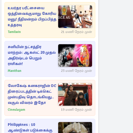
உயர்தர பரீட்சையை
ஒத்திவைக்குமாறு கோரிய
மனு! நீதிமன்றம் பிறப்பித்த
உத்தரவு
Tamilwin
21 மணி நேரம் முன்
சனியின் நட்சத்திர
மாற்றம்: ஆகஸ்ட் 20 முதல்
அதிர்ஷ்டம் பெறும்
ராசிகள்!
Manithan
23 மணி நேரம் முன்
லோகேஷ் கனகராஜின் DC
திரைப்படத்தின் டிக்கெட்
முன்பதிவு தொடங்கியது..
வசூல் விவரம் இதோ
Cineulagam
19 மணி நேரம் முன்
Philippines : 10
ஆண்டுகள் படுக்கைக்கு