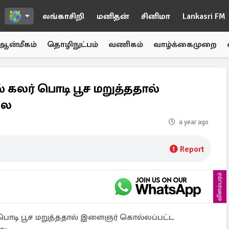
லங்காசிறி
மனிதன்
சினிமா
Lankasri FM
ஆன்மீகம்
தொழிநுட்பம்
வணிகம்
வாழ்க்கைமுறை
கலர் பொடி பூச மறுத்ததால்
லை
a year ago
Report
விளம்பரம்
ொடி பூச மறுத்ததால் இளைஞர் கொல்லப்பட்ட