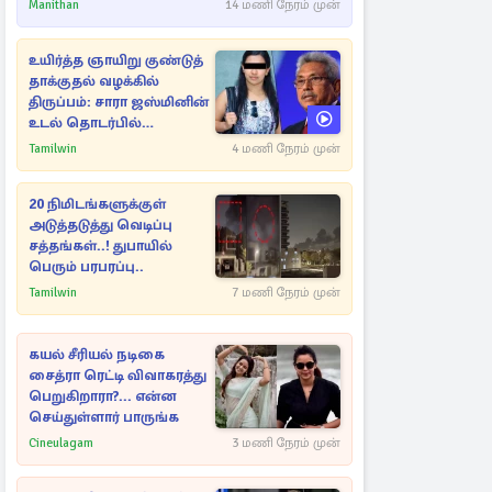
Manithan
14 மணி நேரம் முன்
உயிர்த்த ஞாயிறு குண்டுத்
தாக்குதல் வழக்கில்
திருப்பம்: சாரா ஜஸ்மினின்
உடல் தொடர்பில்
நீதிமன்றத்தில் வெளியான
Tamilwin
4 மணி நேரம் முன்
அதிர்ச்சி தகவல்
20 நிமிடங்களுக்குள்
அடுத்தடுத்து வெடிப்பு
சத்தங்கள்..! துபாயில்
பெரும் பரபரப்பு..
Tamilwin
7 மணி நேரம் முன்
கயல் சீரியல் நடிகை
சைத்ரா ரெட்டி விவாகரத்து
பெறுகிறாரா?... என்ன
செய்துள்ளார் பாருங்க
Cineulagam
3 மணி நேரம் முன்