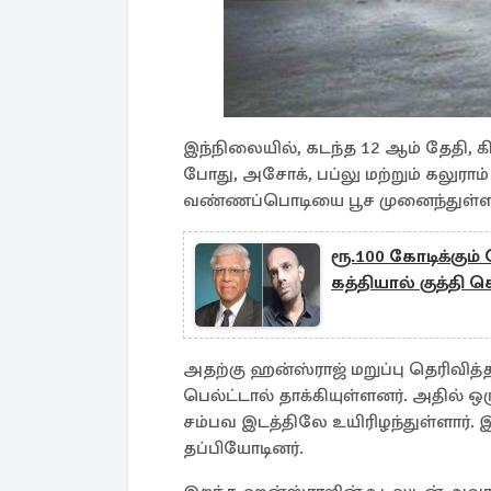
இந்நிலையில், கடந்த 12 ஆம் தேதி, கி
போது, அசோக், பப்லு மற்றும் கலுராம
வண்ணப்பொடியை பூச முனைந்துள்ள
ரூ.100 கோடிக்கும
கத்தியால் குத்த
அதற்கு ஹன்ஸ்ராஜ் மறுப்பு தெரிவித
பெல்ட்டால் தாக்கியுள்ளனர். அதில் 
சம்பவ இடத்திலே உயிரிழந்துள்ளார். 
தப்பியோடினர்.