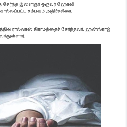
ை சேர்ந்த இளைஞர் ஒருவர் ஹோலி
ல்லப்பட்ட சம்பவம் அதிர்ச்சியை
ில் ரால்வாஸ் கிராமத்தைச் சேர்ந்தவர், ஹன்ஸ்ராஜ்
வந்துள்ளார்.