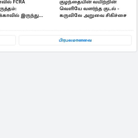
ாவில் FCRA
குழந்தையின் வயிற்றின்
ருத்தம்:
வெளியே வளர்ந்த குடல் -
்காவில் இருந்து
கருவிலே அறுவை சிகிச்சை
திர்ப்பு குரல்
பிரபலமானவை