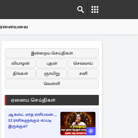
ஏனையவை
இன்றைய செய்திகள்
வியாழன்
புதன்
செவ்வாய்
திங்கள்
ஞாயிறு
சனி
வெள்ளி
ஏனைய செய்திகள்
ஆகஸ்ட் மாத ராசிபலன்..,
12 ராசிகளுக்கும் எப்படி
இருக்கும்?