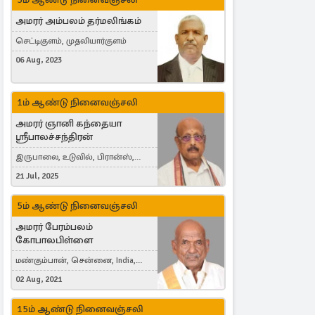
அமரர் அம்பலம் தர்மலிங்கம்
செட்டிகுளம், முதலியார்குளம்
06 Aug, 2023
1ம் ஆண்டு நினைவஞ்சலி
அமரர் ஞானி கந்தையா
ஸ்ரீபாலச்சந்திரன்
இருபாலை, உடுவில், பிரான்ஸ்,
France
21 Jul, 2025
5ம் ஆண்டு நினைவஞ்சலி
அமரர் பேரம்பலம்
கோபாலபிள்ளை
மண்கும்பான், சென்னை, India,
Cergy, France
02 Aug, 2021
15ம் ஆண்டு நினைவஞ்சலி