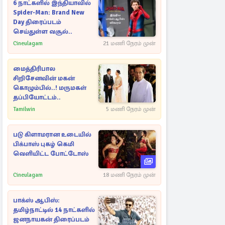
6 நாட்களில் இந்தியாவில்
Spider-Man: Brand New
Day திரைப்படம்
செய்துள்ள வசூல்..
Cineulagam
21 மணி நேரம் முன்
மைத்திரிபால
சிறிசேனவின் மகன்
கொழும்பில்..! மருமகள்
தப்பியோட்டம்..
Tamilwin
5 மணி நேரம் முன்
படு கிளாமரான உடையில்
பிக்பாஸ் புகழ் கெமி
வெளியிட்ட போட்டோஸ்
Cineulagam
18 மணி நேரம் முன்
பாக்ஸ் ஆபிஸ்:
தமிழ்நாட்டில் 14 நாட்களில்
ஜனநாயகன் திரைப்படம்