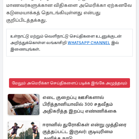
மாணவர்களுக்கான விதிகளை அமெரிக்கா ஏற்கனவே
கடுமையாக்கத் தொடங்கியுள்ளது என்பது
குறிப்பிடத்தக்கது.
உள்நாட்டு மற்றும் வெளிநாட்டு செய்திகளை உடனுக்குடன்
அறிந்துக்கொள்ள லங்காசிறி
WHATSAPP CHANNEL
இல்
இணையுங்கள்.
மேலும் அமெரிக்கா செய்திகளைப் படிக்க இங்கே அழுத்தவும்
எடை குறைப்பு ஊசிகளால்
பிரித்தானியாவில் 300 சதவீதம்
அதிகரித்த இறப்பு எண்ணிக்கை
ஈரானில் துரோகிகள் என்று முத்திரை
குத்தப்பட்ட இருவர்: குடியுரிமை
அளித்த நாடு