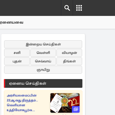
ஏனையவை
இன்றைய செய்திகள்
சனி
வெள்ளி
வியாழன்
புதன்
செவ்வாய்
திங்கள்
ஞாயிறு
ஏனைய செய்திகள்
அரசியலமைப்பின்
22ஆவது திருத்தம்..
வெளியான
உத்தியோகபூர்வ