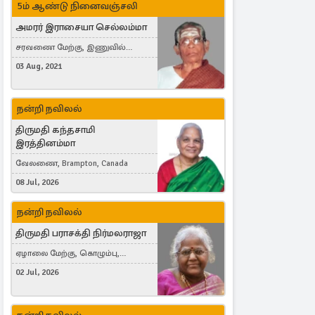
5ம் ஆண்டு நினைவஞ்சலி
அமரர் இராசையா செல்லம்மா
சரவணை மேற்கு, இணுவில்
கிழக்கு
03 Aug, 2021
நன்றி நவிலல்
திருமதி கந்தசாமி
இரத்தினம்மா
வேலணை, Brampton, Canada
08 Jul, 2026
நன்றி நவிலல்
திருமதி பராசக்தி நிர்மலராஜா
ஏழாலை மேற்கு, கொழும்பு,
தங்காலை, London, United Kingdom
02 Jul, 2026