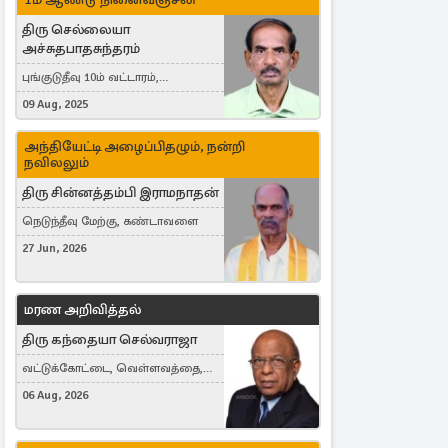
திரு செல்லையா
அச்சுதபாதசுந்தரம்
புங்குடுதீவு 10ம் வட்டாரம்,
கொள்ளுப்பிட்டி
09 Aug, 2025
அந்தியேட்டி அழைப்பிதழும், நன்றி
நவிலலும்
திரு சின்னத்தம்பி இராமநாதன்
நெடுந்தீவு மேற்கு, கண்டாவளை
27 Jun, 2026
மரண அறிவித்தல்
திரு கந்தையா செல்வராஜா
வட்டுக்கோட்டை, வெள்ளவத்தை,
Toronto, Canada
06 Aug, 2026