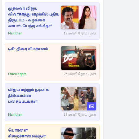
முதல்வர் விஜய்
விவாகரத்து வழக்கில் புதிய
திருப்பம் - வழக்கை
வாபஸ் பெற்ற சங்கீதா!
Manithan
19 மணி நேரம் முன்
டிசி: திரை விமர்சனம்
Cineulagam
23 மணி நேரம் முன்
விஜய் மற்றும் நடிகை
திரிஷாவின்
புகைப்படங்கள்
Manithan
19 மணி நேரம் முன்
பொரளை
சிறைச்சாலைக்குள்