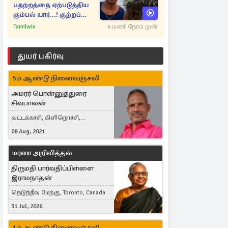
பதற்றத்தை ஏற்படுத்திய
கும்பல் யார்...! குற்றப்
பின்னணி தொடர்பில்
Tamilwin
4 மணி நேரம் முன்
அதிர்ச்சித் தகவல்கள்
துயர் பகிர்வு
5ம் ஆண்டு நினைவஞ்சலி
அமரர் பொன்னுத்துரை
சிவபாலன்
வட்டக்கச்சி, கிளிநொச்சி,
வட்டக்கச்சி இராமநாதபுரம்
08 Aug, 2021
மரண அறிவித்தல்
திருமதி பார்வதிப்பிள்ளை
இராமநாதன்
நெடுந்தீவு மேற்கு, Toronto, Canada
31 Jul, 2026
1ம் ஆண்டு நினைவஞ்சலி