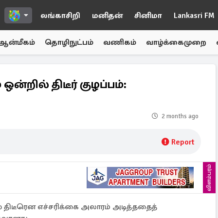
லங்காசிறி
மனிதன்
சினிமா
Lankasri FM
ஆன்மீகம்
தொழிநுட்பம்
வணிகம்
வாழ்க்கைமுறை
்றில் திடீர் குழப்பம்:
2 months ago
Report
விளம்பரம்
 திடீரென எச்சரிக்கை அலாரம் அடித்ததைத்