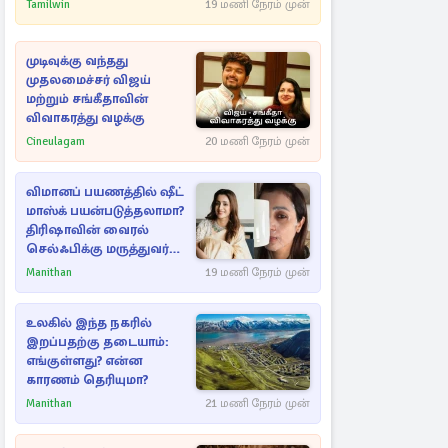
அறிவிப்பு!
Tamilwin
19 மணி நேரம் முன்
முடிவுக்கு வந்தது
முதலமைச்சர் விஜய்
மற்றும் சங்கீதாவின்
விவாகரத்து வழக்கு
Cineulagam
20 மணி நேரம் முன்
விமானப் பயணத்தில் ஷீட்
மாஸ்க் பயன்படுத்தலாமா?
திரிஷாவின் வைரல்
செல்ஃபிக்கு மருத்துவர்
விளக்கம்
Manithan
19 மணி நேரம் முன்
உலகில் இந்த நகரில்
இறப்பதற்கு தடையாம்:
எங்குள்ளது? என்ன
காரணம் தெரியுமா?
Manithan
21 மணி நேரம் முன்