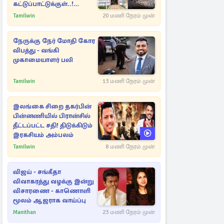
கட்டுப்பாட்டுக்குள்..!
அதிரடியாக களமிறங்கிய
Tamilwin
20 மணி நேரம் முன்
அதிகாரிகள்
நேருக்கு நேர் மோதி கோர
விபத்து - வங்கி
முகாமையாளர் பலி
Tamilwin
13 மணி நேரம் முன்
இலங்கை சிறை தகர்பின்
பின்னணியில் பிரான்சில்
தீட்டப்பட்ட சதி! திடுக்கிடும்
இரகசியம் அம்பலம்
Tamilwin
8 மணி நேரம் முன்
விஜய் - சங்கீதா
விவாகரத்து வழக்கு இன்று
விசாரணை - காணொளி
மூலம் ஆஜராக வாய்ப்பு
Manithan
23 மணி நேரம் முன்