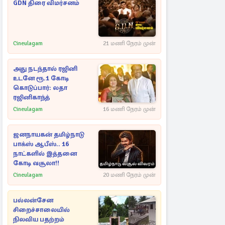
GDN திரை விமர்சனம்
Cineulagam
21 மணி நேரம் முன்
அது நடந்தால் ரஜினி
உடனே ரூ.1 கோடி
கொடுப்பார்: லதா
ரஜினிகாந்த்
Cineulagam
16 மணி நேரம் முன்
ஜனநாயகன் தமிழ்நாடு
பாக்ஸ் ஆபீஸ்.. 16
நாட்களில் இத்தனை
கோடி வசூலா!!
Cineulagam
20 மணி நேரம் முன்
பல்லன்சேன
சிறைச்சாலையில்
நிலவிய பதற்றம்