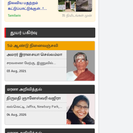
நிலவிய பதற்றம்
கட்டுப்பாட்டுக்குள்..!
அதிரடியாக களமிறங்கிய
Tamilwin
35 நிமிடங்கள் முன்
அதிகாரிகள்
துயர் பகிர்வு
5ம் ஆண்டு நினைவஞ்சலி
அமரர் இராசையா செல்லம்மா
சரவணை மேற்கு, இணுவில்
கிழக்கு
03 Aug, 2021
மரண அறிவித்தல்
திருமதி ஞானேஸ்வரி வஜிரா
வல்வெட்டி, Jaffna, Newbury Park,
United Kingdom
04 Aug, 2026
மரண அறிவித்தல்