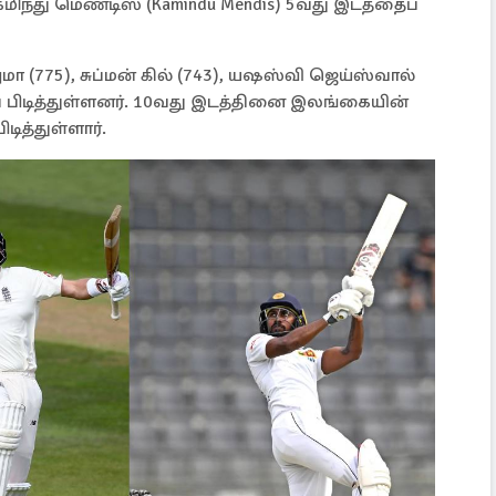
ிந்து மெண்டிஸ் (Kamindu Mendis) 5வது இடத்தைப்
மா (775), சுப்மன் கில் (743), யஷஸ்வி ஜெய்ஸ்வால்
் பிடித்துள்ளனர். 10வது இடத்தினை இலங்கையின்
ிடித்துள்ளார்.