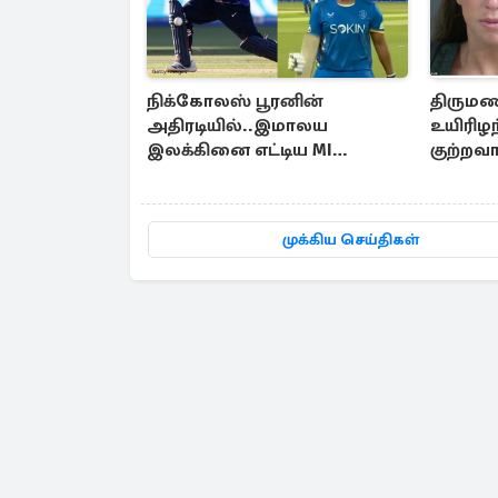
நிக்கோலஸ் பூரனின்
திருமண
அதிரடியில்..இமாலய
உயிரிழ
இலக்கினை எட்டிய MI
குற்றவ
லண்டன்
காணொ
முக்கிய செய்திகள்