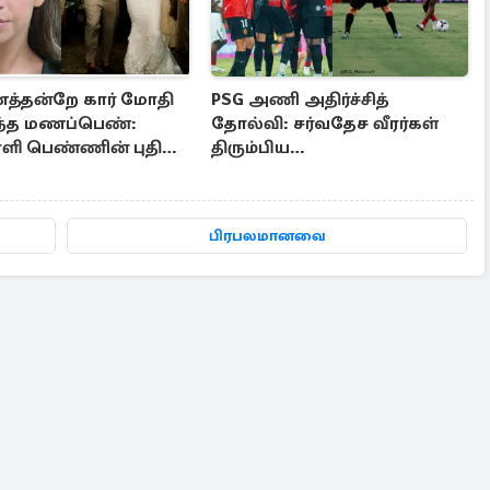
த்தன்றே கார் மோதி
PSG அணி அதிர்ச்சித்
ந்த மணப்பெண்:
தோல்வி: சர்வதேச வீரர்கள்
ாளி பெண்ணின் புதிய
திரும்பிய
ளி
பிறகே..பயிற்சியாளரின்
காரணம்
பிரபலமானவை