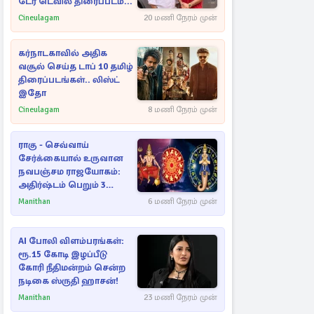
டேர் டெவில் திரைப்படம்...
Cineulagam
20 மணி நேரம் முன்
கர்நாடகாவில் அதிக
வசூல் செய்த டாப் 10 தமிழ்
திரைப்படங்கள்.. லிஸ்ட்
இதோ
Cineulagam
8 மணி நேரம் முன்
ராகு - செவ்வாய்
சேர்க்கையால் உருவான
நவபஞ்சம ராஜயோகம்:
அதிர்ஷ்டம் பெறும் 3
ராசிகள்!
Manithan
6 மணி நேரம் முன்
AI போலி விளம்பரங்கள்:
ரூ.15 கோடி இழப்பீடு
கோரி நீதிமன்றம் சென்ற
நடிகை ஸ்ருதி ஹாசன்!
Manithan
23 மணி நேரம் முன்