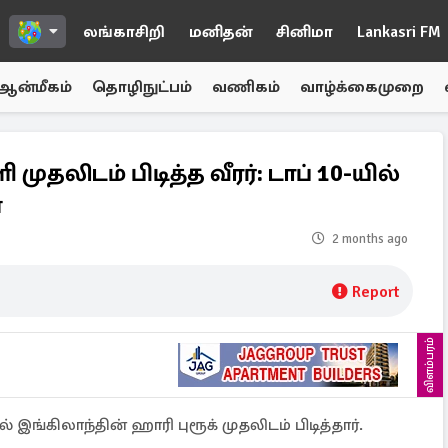
லங்காசிறி
மனிதன்
சினிமா
Lankasri FM
ஆன்மீகம்
தொழிநுட்பம்
வணிகம்
வாழ்க்கைமுறை
ுதலிடம் பிடித்த வீரர்: டாப் 10-யில்
்
2 months ago
Report
விளம்பரம்
 இங்கிலாந்தின் ஹாரி புரூக் முதலிடம் பிடித்தார்.