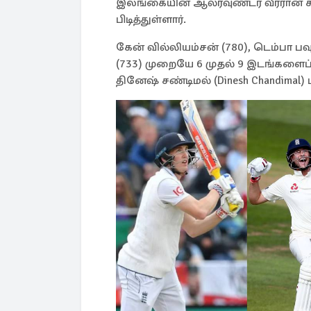
இலங்கையின் ஆல்ரவுண்டர் வீரரான கம
பிடித்துள்ளார்.
கேன் வில்லியம்சன் (780), டெம்பா பவு
(733) முறையே 6 முதல் 9 இடங்களைப
தினேஷ் சண்டிமல் (Dinesh Chandimal) ப