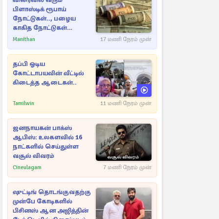
விரைவில் வரும்
பிளாஸ்டிக் ரூபாய்
நோட்டுகள்.., பழைய
காகித நோட்டுகள்
செல்லுமா?
Manithan
17 மணி நேரம் முன்
தப்பி ஓடிய
கோட்டாபயவின் வீட்டில்
கிடைத்த ஆடைகள்..
Tamilwin
11 மணி நேரம் முன்
ஜனநாயகன் பாக்ஸ்
ஆபிஸ்: உலகளவில் 16
நாட்களில் செய்துள்ள
வசூல் விவரம்
Cineulagam
7 மணி நேரம் முன்
ஷுட்டிங் தொடங்குவதற்கு
முன்பே கோடிகளில்
பிசினஸ் ஆன அஜித்தின்