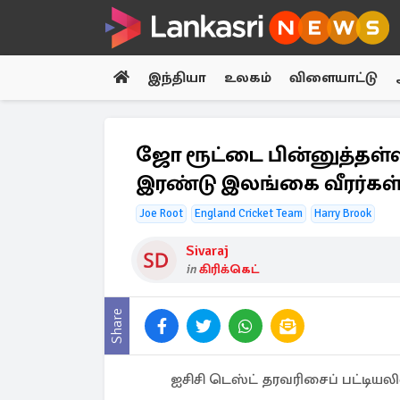
இந்தியா
உலகம்
விளையாட்டு
ஜோ ரூட்டை பின்னுத்தள்ளி ம
இரண்டு இலங்கை வீரர்கள
Joe Root
England Cricket Team
Harry Brook
Sivaraj
in
கிரிக்கெட்
Share
ஐசிசி டெஸ்ட் தரவரிசைப் பட்டியலில்