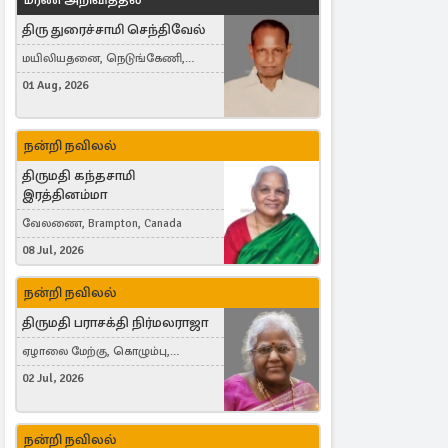
திரு துரைச்சாமி செந்திவேல்
மயிலியதனை, நெடுங்கேணி,
கம்பர்மலை
01 Aug, 2026
நன்றி நவிலல்
திருமதி கந்தசாமி
இரத்தினம்மா
வேலணை, Brampton, Canada
08 Jul, 2026
நன்றி நவிலல்
திருமதி பராசக்தி நிர்மலராஜா
ஏழாலை மேற்கு, கொழும்பு,
தங்காலை, London, United Kingdom
02 Jul, 2026
நன்றி நவிலல்