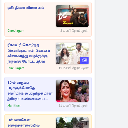
டிசி: திரை விமர்சனம்
Cineulagam
2 மணி நேரம் முன்
ரீஎன்ட்ரி கொடுத்த
கெனிஷா.. ரவி மோகன்
விவாகரத்து வழக்குக்கு
நடுவில் போட்ட பதிவு
Cineulagam
19 மணி நேரம் முன்
10-ம் வகுப்பு
படிக்கும்போதே
சினிமாவில் அறிமுகமான
த்ரிஷா! உண்மையை
பகிர்ந்த இயக்குநர் பிரவீன்
Manithan
21 மணி நேரம் முன்
காந்தி
பல்லன்சேன
சிறைச்சாலையில்