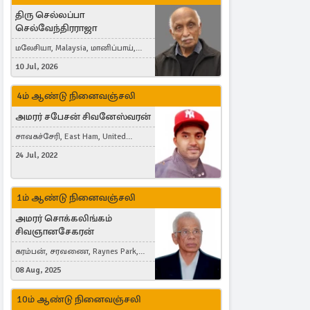
திரு செல்லப்பா
செல்வேந்திரராஜா
மலேசியா, Malaysia, மானிப்பாய்,
Duisburg, Germany, London, United
10 Jul, 2026
Kingdom
4ம் ஆண்டு நினைவஞ்சலி
அமரர் சபேசன் சிவனேஸ்வரன்
சாவகச்சேரி, East Ham, United
Kingdom
24 Jul, 2022
1ம் ஆண்டு நினைவஞ்சலி
அமரர் சொக்கலிங்கம்
சிவஞானசேகரன்
கரம்பன், சரவணை, Raynes Park,
London, United Kingdom
08 Aug, 2025
10ம் ஆண்டு நினைவஞ்சலி