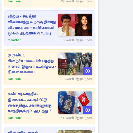
நட்புகள்
Tamilwin
22 மணி நேரம் முன்
விஜய் - சங்கீதா
விவாகரத்து வழக்கு இன்று
விசாரணை - காணொளி
மூலம் ஆஜராக வாய்ப்பு
Manithan
3 மணி நேரம் முன்
குருவிட்ட
சிறைச்சாலையில் பதற்ற
நிலை! இருவர் உயிரிழப்பு -
நிலைமையை
கட்டுப்படுத்த பொலிஸார்
Tamilwin
6 மணி நேரம் முன்
கண்ணீர்புகை பிரயோகம்
சுவிட்சர்லாந்தில்
இலங்கை கடவுச்சீட்டு
வைத்திருப்பவர்களுக்கு
காத்திருக்கும் ஆபத்து..!
Tamilwin
11 மணி நேரம் முன்