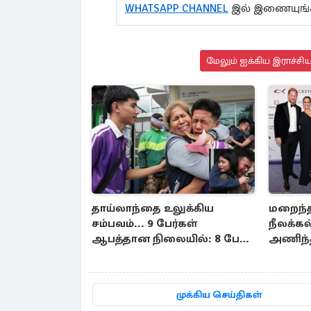
WHATSAPP CHANNEL
இல் இணையுங்
மேலும் ஐக்கிய இராச்சி
தாய்லாந்தை உலுக்கிய
மறைந்த
சம்பவம்... 9 பேர்கள்
நீலக்
ஆபத்தான நிலையில்: 8 பேர்
அணிந்த
பலி
மார்க்கல
முக்கிய செய்திகள்