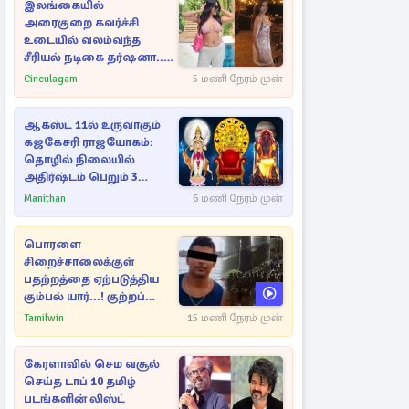
இலங்கையில்
அரைகுறை கவர்ச்சி
உடையில் வலம்வந்த
சீரியல் நடிகை தர்ஷனா...
அவரே வெளியிட்ட
Cineulagam
5 மணி நேரம் முன்
வீடியோ
ஆகஸ்ட் 11ல் உருவாகும்
கஜகேசரி ராஜயோகம்:
தொழில் நிலையில்
அதிர்ஷ்டம் பெறும் 3
ராசிகள்!
Manithan
6 மணி நேரம் முன்
பொரளை
சிறைச்சாலைக்குள்
பதற்றத்தை ஏற்படுத்திய
கும்பல் யார்...! குற்றப்
பின்னணி தொடர்பில்
Tamilwin
15 மணி நேரம் முன்
அதிர்ச்சித் தகவல்கள்
கேரளாவில் செம வசூல்
செய்த டாப் 10 தமிழ்
படங்களின் லிஸ்ட்