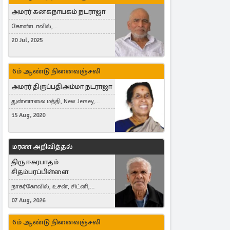
அமரர் கனகநாயகம் நடராஜா
கோண்டாவில்,
புன்னாலைக்கட்டுவன், சவுதி
20 Jul, 2025
அரேபியா, Saudi Arabia, ஜேர்மனி,
Germany, Brampton, Canada
6ம் ஆண்டு நினைவஞ்சலி
அமரர் திருப்பதிஅம்மா நடராஜா
துன்னாலை மத்தி, New Jersey,
United States, Toronto, Canada
15 Aug, 2020
மரண அறிவித்தல்
திரு ஈசுரபாதம்
சிதம்பரப்பிள்ளை
நாகர்கோவில், உசன், சிட்னி,
Australia
07 Aug, 2026
6ம் ஆண்டு நினைவஞ்சலி