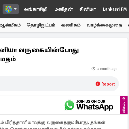
லங்காசிறி
மனிதன்
சினிமா
Lankasri FM
ஆன்மீகம்
தொழிநுட்பம்
வணிகம்
வாழ்க்கைமுறை
்தானியா வருகையின்போது
மதம்
a month ago
Report
விளம்பரம்
் பிரித்தானியாவுக்கு வருகைதரும்போது, ​​தங்கள்