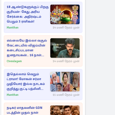
18 ஆண்டுகளுக்குப் பிறகு
சூரியன்- கேது அரிய
சேர்க்கை: அதிர்ஷ்டம்
பெறும் 3 ராசிகள்!
Manithan
14 மணி நேரம் முன்
எல்லையே இல்லா வசூல்
வேட்டையில் விஜய்யின்
கடைசிப்படமான
ஜனநாயகன்.. 16 நாள்
பாக்ஸ் ஆபிஸ்
Cineulagam
14 மணி நேரம் முன்
இதெல்லாம் வெறும்
ட்ராமா! மோகன் சர்மா
முதியோர் இல்ல நாடகம்
குறித்து குட்டி பத்மினி
பரபரப்பு பேட்டி
Manithan
11 மணி நேரம் முன்
நடிகர் மாதவனின் GDN
படத்தின் முதல் நாள்