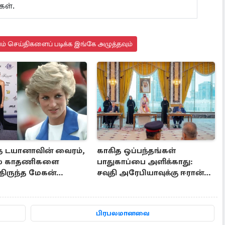
கள்.
யம் செய்திகளைப் படிக்க இங்கே அழுத்தவும்
 டயானாவின் வைரம்,
காகித ஒப்பந்தங்கள்
கல் காதணிகளை
பாதுகாப்பை அளிக்காது:
ிருந்த மேகன்
சவுதி அரேபியாவுக்கு ஈரான்
்
கடும் மிரட்டல்
பிரபலமானவை