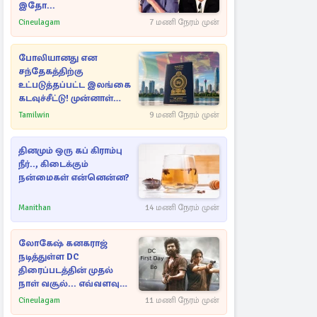
இதோ...
Cineulagam
7 மணி நேரம் முன்
போலியானது என
சந்தேகத்திற்கு
உட்படுத்தப்பட்ட இலங்கை
கடவுச்சீட்டு! முன்னாள்
எம்.பிக்கு
Tamilwin
9 மணி நேரம் முன்
பிரித்தானியாவில் ஏற்பட்ட
சிக்கல்
தினமும் ஒரு கப் கிராம்பு
நீர்.., கிடைக்கும்
நன்மைகள் என்னென்ன?
Manithan
14 மணி நேரம் முன்
லோகேஷ் கனகராஜ்
நடித்துள்ள DC
திரைப்படத்தின் முதல்
நாள் வசூல்... எவ்வளவு
தெரியுமா?
Cineulagam
11 மணி நேரம் முன்