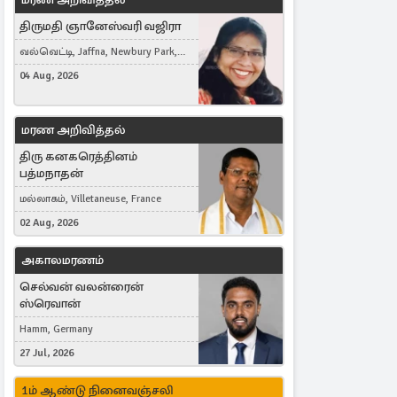
திருமதி ஞானேஸ்வரி வஜிரா
வல்வெட்டி, Jaffna, Newbury Park,
United Kingdom
04 Aug, 2026
மரண அறிவித்தல்
திரு கனகரெத்தினம்
பத்மநாதன்
மல்லாகம், Villetaneuse, France
02 Aug, 2026
அகாலமரணம்
செல்வன் வலன்ரைன்
ஸ்ரெவான்
Hamm, Germany
27 Jul, 2026
1ம் ஆண்டு நினைவஞ்சலி