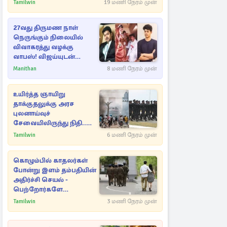
Tamilwin
19 மணி நேரம் முன்
27வது திருமண நாள்
நெருங்கும் நிலையில்
விவாகரத்து வழக்கு
வாபஸ்! விஜய்யுடன்
மீண்டும் இணைவாரா?
Manithan
8 மணி நேரம் முன்
உயிர்த்த ஞாயிறு
தாக்குதலுக்கு அரச
புலனாய்வுச்
சேவையிலிருந்து நிதி..
வெளியான அதிர்ச்சி
Tamilwin
6 மணி நேரம் முன்
தகவல்!
கொழும்பில் காதலர்கள்
போன்று இளம் தம்பதியின்
அதிர்ச்சி செயல் -
பெற்றோர்களே
எச்சரிக்கை
Tamilwin
3 மணி நேரம் முன்