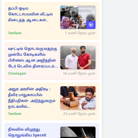
தப்பி ஓடிய
கோட்டாபயவின் வீட்டில்
கிடைத்த ஆடைகள்..
Tamilwin
7 மணி நேரம் முன்
ஷுட்டிங் தொடங்குவதற்கு
முன்பே கோடிகளில்
பிசினஸ் ஆன அஜித்தின்
டேர் டெவில் திரைப்படம்...
Cineulagam
16 மணி நேரம் முன்
அநுர அரசின் அதிரடி -
தீவிர பாதுகாப்பில்
நீதிபதிகள்- அடுத்துவரும்
நாட்களில்
அம்பலமாகவுள்ள ரகசியம்
Tamilwin
23 மணி நேரம் முன்
நிலவில் விழுந்து
நொறுங்கிய SpaceX