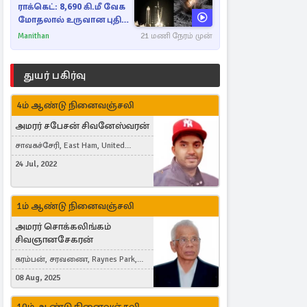
ராக்கெட்: 8,690 கி.மீ வேக
மோதலால் உருவான புதிய
பள்ளம்!
Manithan
21 மணி நேரம் முன்
துயர் பகிர்வு
4ம் ஆண்டு நினைவஞ்சலி
அமரர் சபேசன் சிவனேஸ்வரன்
சாவகச்சேரி, East Ham, United
Kingdom
24 Jul, 2022
1ம் ஆண்டு நினைவஞ்சலி
அமரர் சொக்கலிங்கம்
சிவஞானசேகரன்
கரம்பன், சரவணை, Raynes Park,
London, United Kingdom
08 Aug, 2025
10ம் ஆண்டு நினைவஞ்சலி