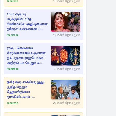
நட்புகள்
Tamilwin
18 மணி நேரம் முன்
10-ம் வகுப்பு
படிக்கும்போதே
சினிமாவில் அறிமுகமான
த்ரிஷா! உண்மையை
பகிர்ந்த இயக்குநர் பிரவீன்
Manithan
17 மணி நேரம் முன்
காந்தி
ராகு - செவ்வாய்
சேர்க்கையால் உருவான
நவபஞ்சம ராஜயோகம்:
அதிர்ஷ்டம் பெறும் 3
ராசிகள்!
Manithan
2 மணி நேரம் முன்
ஒரே ஒரு கையெழுத்து!
பூஜித் மற்றும்
ஹேமசிறியை
தூக்கிலிடலாம் -
அநுரவுக்குச் சென்ற
Tamilwin
20 மணி நேரம் முன்
அறிவுரை..