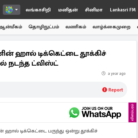
லங்காசிறி
மனிதன்
சினிமா
Lankasri FM
ஆன்மீகம்
தொழிநுட்பம்
வணிகம்
வாழ்க்கைமுறை
் ஹால் டிக்கெட்டை தூக்கிச்
் நடந்த ட்விஸ்ட்
a year ago
Report
விளம்பரம்
 ஹால் டிக்கெட்டை பருந்து ஒன்று தூக்கிச்