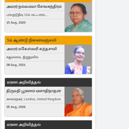
அமரர் நல்லம்மா சோமசுந்திரம்
புங்குடுதீவு 11ம் வட்டாரம்,
கொட்டாஞ்சேனை
15 Aug, 2020
5ம் ஆண்டு நினைவஞ்சலி
அமரர் மகேஸ்வரி கந்தசாமி
சுதுமலை, இணுவில்
08 Aug, 2021
மரண அறிவித்தல்
திருமதி பூரணம் ஏனாதிநாதன்
காரைநகர், London, United Kingdom
05 Aug, 2026
மரண அறிவித்தல்