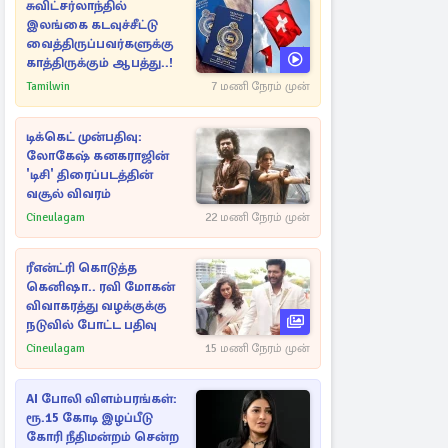
சுவிட்சர்லாந்தில்
இலங்கை கடவுச்சீட்டு
வைத்திருப்பவர்களுக்கு
காத்திருக்கும் ஆபத்து..!
Tamilwin
7 மணி நேரம் முன்
டிக்கெட் முன்பதிவு:
லோகேஷ் கனகராஜின்
'டிசி' திரைப்படத்தின்
வசூல் விவரம்
Cineulagam
22 மணி நேரம் முன்
ரீஎன்ட்ரி கொடுத்த
கெனிஷா.. ரவி மோகன்
விவாகரத்து வழக்குக்கு
நடுவில் போட்ட பதிவு
Cineulagam
15 மணி நேரம் முன்
AI போலி விளம்பரங்கள்:
ரூ.15 கோடி இழப்பீடு
கோரி நீதிமன்றம் சென்ற