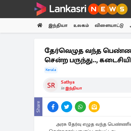
இந்தியா
உலகம்
விளையாட்டு
தேர்வெழுத வந்த பெண்ணின
சென்ற பருந்து.., கடைசியில
Kerala
Sathya
in
இந்தியா
Share
அரசு தேர்வு எழுத வந்த பெண்ணின்