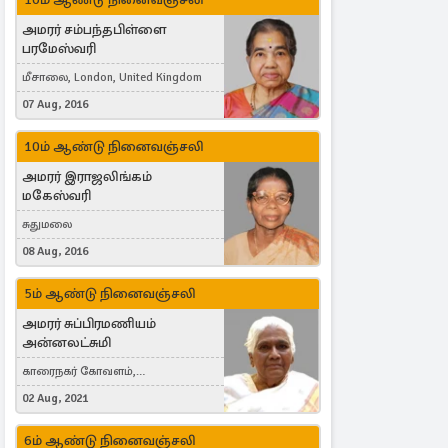
அமரர் சம்பந்தபிள்ளை
பரமேஸ்வரி
மீசாலை, London, United Kingdom
07 Aug, 2016
10ம் ஆண்டு நினைவஞ்சலி
அமரர் இராஜலிங்கம்
மகேஸ்வரி
சுதுமலை
08 Aug, 2016
5ம் ஆண்டு நினைவஞ்சலி
அமரர் சுப்பிரமணியம்
அன்னலட்சுமி
காரைநகர் கோவளம்,
வெள்ளவத்தை
02 Aug, 2021
6ம் ஆண்டு நினைவஞ்சலி