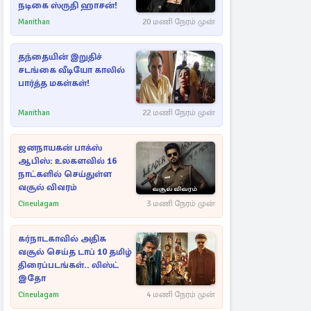
நடிகை ஸ்ருதி ஹாசன்!
Manithan
20 மணி நேரம் முன்
தந்தையின் இறுதிச்
சடங்கை வீடியோ காலில்
பார்த்த மகள்கள்!
Manithan
22 மணி நேரம் முன்
ஜனநாயகன் பாக்ஸ்
ஆபிஸ்: உலகளவில் 16
நாட்களில் செய்துள்ள
வசூல் விவரம்
Cineulagam
3 மணி நேரம் முன்
கர்நாடகாவில் அதிக
வசூல் செய்த டாப் 10 தமிழ்
திரைப்படங்கள்.. லிஸ்ட்
இதோ
Cineulagam
4 மணி நேரம் முன்