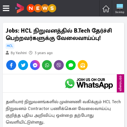
Desktop
Jobs: HCL நிறுவனத்தில் B.Tech தேர்ச்சி
பெற்றவர்களுக்கு வேலைவாய்ப்பு!
HCL
By Yashini
3 years ago
விளம்பரம்
தனியார் நிறுவனங்களில் முன்னணி வகிக்கும் HCL Tech
நிறுவனம் Contractor பணிக்கென வேலைவாய்ப்பு
குறித்த புதிய அறிவிப்பு ஒன்றை தற்போது
வெளியிட்டுள்ளது.