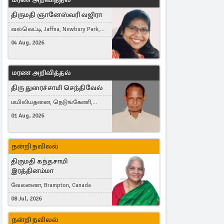
திருமதி ஞானேஸ்வரி வஜிரா
வல்வெட்டி, Jaffna, Newbury Park,
United Kingdom
04 Aug, 2026
மரண அறிவித்தல்
திரு துரைச்சாமி செந்திவேல்
மயிலியதனை, நெடுங்கேணி,
கம்பர்மலை
01 Aug, 2026
நன்றி நவிலல்
திருமதி கந்தசாமி
இரத்தினம்மா
வேலணை, Brampton, Canada
08 Jul, 2026
நன்றி நவிலல்