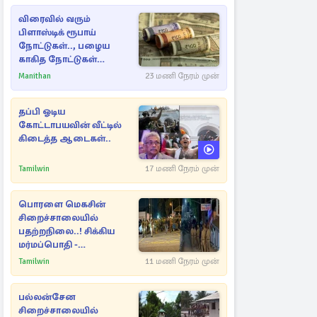
விரைவில் வரும்
பிளாஸ்டிக் ரூபாய்
நோட்டுகள்.., பழைய
காகித நோட்டுகள்
செல்லுமா?
Manithan
23 மணி நேரம் முன்
தப்பி ஓடிய
கோட்டாபயவின் வீட்டில்
கிடைத்த ஆடைகள்..
Tamilwin
17 மணி நேரம் முன்
பொரளை மெகசின்
சிறைச்சாலையில்
பதற்றநிலை..! சிக்கிய
மர்மப்பொதி -
பின்னணியில் வெளியான
Tamilwin
11 மணி நேரம் முன்
காரணம்
பல்லன்சேன
சிறைச்சாலையில்