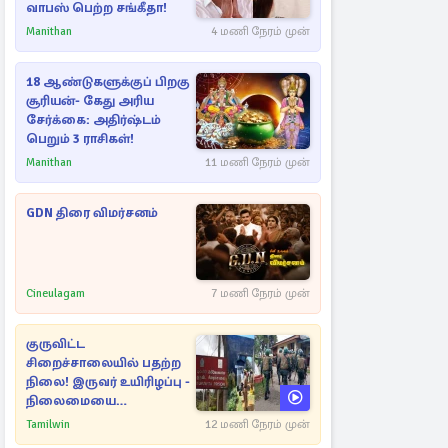
வாபஸ் பெற்ற சங்கீதா!
Manithan
4 மணி நேரம் முன்
18 ஆண்டுகளுக்குப் பிறகு
சூரியன்- கேது அரிய
சேர்க்கை: அதிர்ஷ்டம்
பெறும் 3 ராசிகள்!
Manithan
11 மணி நேரம் முன்
GDN திரை விமர்சனம்
Cineulagam
7 மணி நேரம் முன்
குருவிட்ட
சிறைச்சாலையில் பதற்ற
நிலை! இருவர் உயிரிழப்பு -
நிலைமையை
கட்டுப்படுத்த பொலிஸார்
Tamilwin
12 மணி நேரம் முன்
கண்ணீர்புகை பிரயோகம்