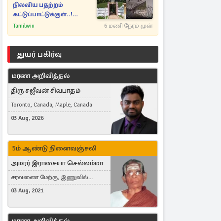
நிலவிய பதற்றம்
கட்டுப்பாட்டுக்குள்..!
அதிரடியாக களமிறங்கிய
Tamilwin
6 மணி நேரம் முன்
அதிகாரிகள்
துயர் பகிர்வு
மரண அறிவித்தல்
திரு சஜீவன் சிவபாதம்
Toronto, Canada, Maple, Canada
03 Aug, 2026
5ம் ஆண்டு நினைவஞ்சலி
அமரர் இராசையா செல்லம்மா
சரவணை மேற்கு, இணுவில்
கிழக்கு
03 Aug, 2021
மரண அறிவித்தல்