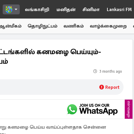
லங்காசிறி
மனிதன்
சினிமா
Lankasri FM
ஆன்மீகம்
தொழிநுட்பம்
வணிகம்
வாழ்க்கைமுறை
வட்டங்களில் கனமழை பெய்யும்-
ம்
3 months ago
Report
விளம்பரம்
 இன்று கனமழை பெய்ய வாய்ப்புள்ளதாக சென்னை