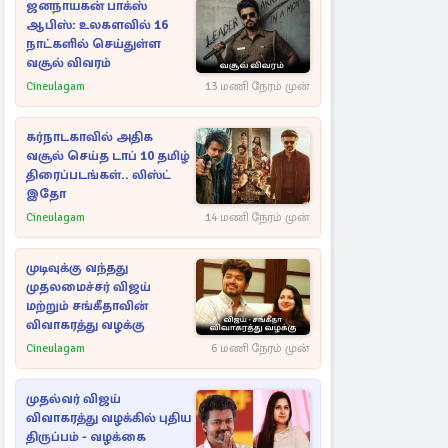
ஜனநாயகன் பாக்ஸ்
ஆபிஸ்: உலகளவில் 16
நாட்களில் செய்துள்ள
வசூல் விவரம்
Cineulagam
13 மணி நேரம் முன்
கர்நாடகாவில் அதிக
வசூல் செய்த டாப் 10 தமிழ்
திரைப்படங்கள்.. லிஸ்ட்
இதோ
Cineulagam
14 மணி நேரம் முன்
முடிவுக்கு வந்தது
முதலமைச்சர் விஜய்
மற்றும் சங்கீதாவின்
விவாகரத்து வழக்கு
Cineulagam
6 மணி நேரம் முன்
முதல்வர் விஜய்
விவாகரத்து வழக்கில் புதிய
திருப்பம் - வழக்கை