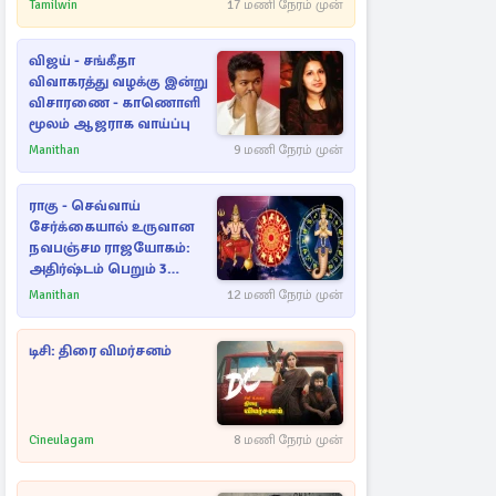
Tamilwin
17 மணி நேரம் முன்
விஜய் - சங்கீதா
விவாகரத்து வழக்கு இன்று
விசாரணை - காணொளி
மூலம் ஆஜராக வாய்ப்பு
Manithan
9 மணி நேரம் முன்
ராகு - செவ்வாய்
சேர்க்கையால் உருவான
நவபஞ்சம ராஜயோகம்:
அதிர்ஷ்டம் பெறும் 3
ராசிகள்!
Manithan
12 மணி நேரம் முன்
டிசி: திரை விமர்சனம்
Cineulagam
8 மணி நேரம் முன்