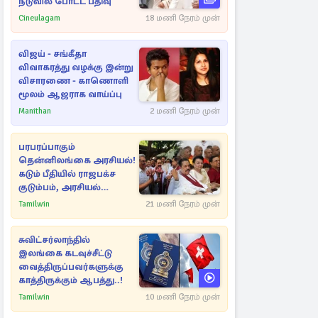
நடுவில் போட்ட பதிவு
Cineulagam
18 மணி நேரம் முன்
விஜய் - சங்கீதா
விவாகரத்து வழக்கு இன்று
விசாரணை - காணொளி
மூலம் ஆஜராக வாய்ப்பு
Manithan
2 மணி நேரம் முன்
பரபரப்பாகும்
தென்னிலங்கை அரசியல்!
கடும் பீதியில் ராஜபக்ச
குடும்பம், அரசியல்
நட்புகள்
Tamilwin
21 மணி நேரம் முன்
சுவிட்சர்லாந்தில்
இலங்கை கடவுச்சீட்டு
வைத்திருப்பவர்களுக்கு
காத்திருக்கும் ஆபத்து..!
Tamilwin
10 மணி நேரம் முன்