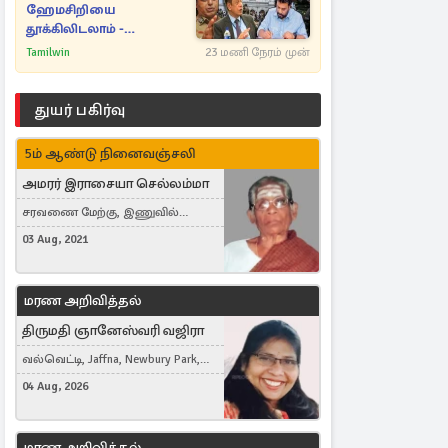
ஹேமசிறியை
தூக்கிலிடலாம் -
அநுரவுக்குச் சென்ற
Tamilwin
23 மணி நேரம் முன்
அறிவுரை..
துயர் பகிர்வு
5ம் ஆண்டு நினைவஞ்சலி
அமரர் இராசையா செல்லம்மா
சரவணை மேற்கு, இணுவில்
கிழக்கு
03 Aug, 2021
மரண அறிவித்தல்
திருமதி ஞானேஸ்வரி வஜிரா
வல்வெட்டி, Jaffna, Newbury Park,
United Kingdom
04 Aug, 2026
மரண அறிவித்தல்