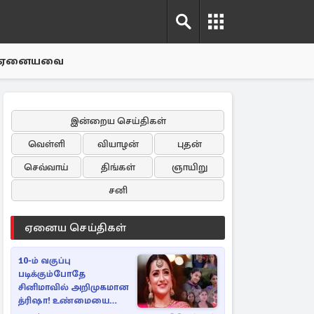
ஏனையவை
இன்றைய செய்திகள்
வெள்ளி
வியாழன்
புதன்
செவ்வாய்
திங்கள்
ஞாயிறு
சனி
ஏனைய செய்திகள்
10-ம் வகுப்பு
படிக்கும்போதே
சினிமாவில் அறிமுகமான
த்ரிஷா! உண்மையை