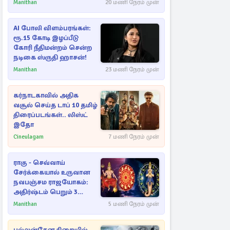
பகிர்ந்த இயக்குநர் பிரவீன்
Manithan
20 மணி நேரம் முன்
காந்தி
AI போலி விளம்பரங்கள்:
ரூ.15 கோடி இழப்பீடு
கோரி நீதிமன்றம் சென்ற
நடிகை ஸ்ருதி ஹாசன்!
Manithan
23 மணி நேரம் முன்
கர்நாடகாவில் அதிக
வசூல் செய்த டாப் 10 தமிழ்
திரைப்படங்கள்.. லிஸ்ட்
இதோ
Cineulagam
7 மணி நேரம் முன்
ராகு - செவ்வாய்
சேர்க்கையால் உருவான
நவபஞ்சம ராஜயோகம்:
அதிர்ஷ்டம் பெறும் 3
ராசிகள்!
Manithan
5 மணி நேரம் முன்