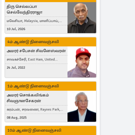
திரு செல்லப்பா
செல்வேந்திரராஜா
மலேசியா, Malaysia, மானிப்பாய்,
Duisburg, Germany, London, United
10 Jul, 2026
Kingdom
4ம் ஆண்டு நினைவஞ்சலி
அமரர் சபேசன் சிவனேஸ்வரன்
சாவகச்சேரி, East Ham, United
Kingdom
24 Jul, 2022
1ம் ஆண்டு நினைவஞ்சலி
அமரர் சொக்கலிங்கம்
சிவஞானசேகரன்
கரம்பன், சரவணை, Raynes Park,
London, United Kingdom
08 Aug, 2025
10ம் ஆண்டு நினைவஞ்சலி