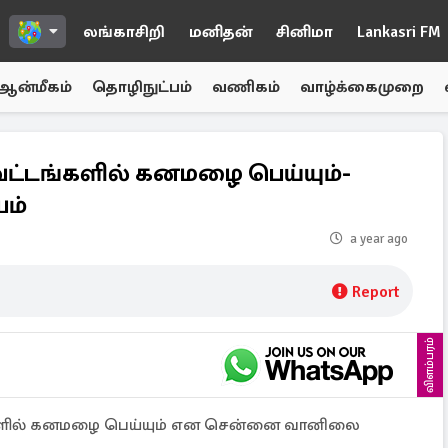
லங்காசிறி
மனிதன்
சினிமா
Lankasri FM
ஆன்மீகம்
தொழிநுட்பம்
வணிகம்
வாழ்க்கைமுறை
ாவட்டங்களில் கனமழை பெய்யும்-
ம்
a year ago
Report
விளம்பரம்
ங்களில் கனமழை பெய்யும் என சென்னை வானிலை