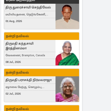
திரு துரைச்சாமி செந்திவேல்
மயிலியதனை, நெடுங்கேணி,
கம்பர்மலை
01 Aug, 2026
நன்றி நவிலல்
திருமதி கந்தசாமி
இரத்தினம்மா
வேலணை, Brampton, Canada
08 Jul, 2026
நன்றி நவிலல்
திருமதி பராசக்தி நிர்மலராஜா
ஏழாலை மேற்கு, கொழும்பு,
தங்காலை, London, United Kingdom
02 Jul, 2026
நன்றி நவிலல்