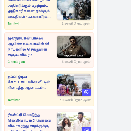
பல்லன்சேன சிறையில்
அதிகரிக்கும் பதற்றம்..
அதிகாரிகளை தாக்கும்
கைதிகள் - கண்ணீர்ப்
புகை பிரயோகம்
Tamilwin
1 மணி நேரம் முன்
ஜனநாயகன் பாக்ஸ்
ஆபிஸ்: உலகளவில் 16
நாட்களில் செய்துள்ள
வசூல் விவரம்
Cineulagam
6 மணி நேரம் முன்
தப்பி ஓடிய
கோட்டாபயவின் வீட்டில்
கிடைத்த ஆடைகள்..
Tamilwin
10 மணி நேரம் முன்
ரீஎன்ட்ரி கொடுத்த
கெனிஷா.. ரவி மோகன்
விவாகரத்து வழக்குக்கு