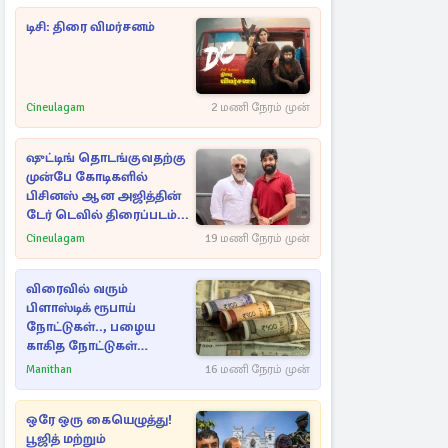
டிசி: திரை விமர்சனம்
Cineulagam
2 மணி நேரம் முன்
ஷுட்டிங் தொடங்குவதற்கு
முன்பே கோடிகளில்
பிசினஸ் ஆன அஜித்தின்
டேர் டெவில் திரைப்படம்...
Cineulagam
19 மணி நேரம் முன்
விரைவில் வரும்
பிளாஸ்டிக் ரூபாய்
நோட்டுகள்.., பழைய
காகித நோட்டுகள்
செல்லுமா?
Manithan
16 மணி நேரம் முன்
ஒரே ஒரு கையெழுத்து!
பூஜித் மற்றும்