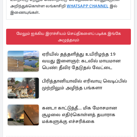
அறிந்துக்கொள்ள லங்காசிறி
WHATSAPP CHANNEL
இல்
இணையுங்கள்.
மேலும் ஐக்கிய இராச்சியம் செய்திகளைப் படிக்க இங்கே
அழுத்தவும்
ஏரியில் தத்தளித்து உயிரிழந்த 19
வயது இளைஞர்: கடலில் மாயமான
பெண்: தீவிர தேடுதல் வேட்டை
பிரித்தானியாவில் எரிவாயு வெடிப்பில்
முற்றிலும் அழிந்த பங்களா
கனடா காட்டுத்தீ... மிக மோசமான
சூழலை எதிர்கொள்ளத் தயாராக
மக்களுக்கு எச்சரிக்கை