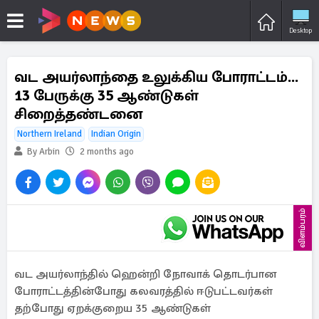
Desktop
வட அயர்லாந்தை உலுக்கிய போராட்டம்...
13 பேருக்கு 35 ஆண்டுகள்
சிறைத்தண்டனை
Northern Ireland
Indian Origin
By Arbin
2 months ago
விளம்பரம்
வட அயர்லாந்தில் ஹென்றி நோவாக் தொடர்பான
போராட்டத்தின்போது கலவரத்தில் ஈடுபட்டவர்கள்
தற்போது ஏறக்குறைய 35 ஆண்டுகள்