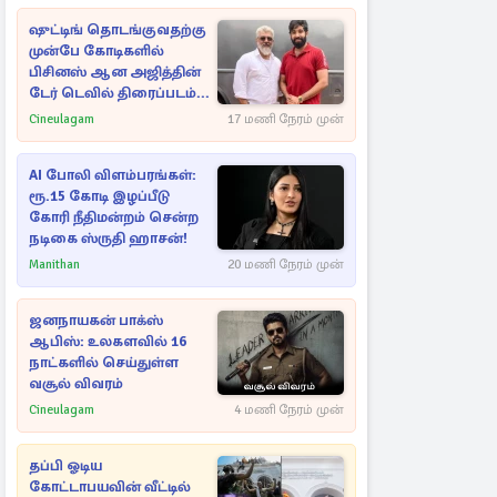
ஷுட்டிங் தொடங்குவதற்கு
முன்பே கோடிகளில்
பிசினஸ் ஆன அஜித்தின்
டேர் டெவில் திரைப்படம்...
Cineulagam
17 மணி நேரம் முன்
AI போலி விளம்பரங்கள்:
ரூ.15 கோடி இழப்பீடு
கோரி நீதிமன்றம் சென்ற
நடிகை ஸ்ருதி ஹாசன்!
Manithan
20 மணி நேரம் முன்
ஜனநாயகன் பாக்ஸ்
ஆபிஸ்: உலகளவில் 16
நாட்களில் செய்துள்ள
வசூல் விவரம்
Cineulagam
4 மணி நேரம் முன்
தப்பி ஓடிய
கோட்டாபயவின் வீட்டில்