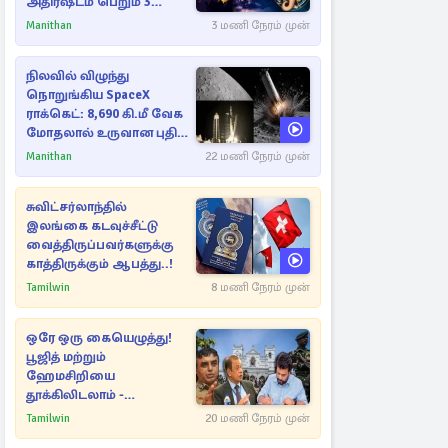
அதிர்ஷ்டம் பெறும் 3
ராசிகள்!
Manithan
3 மணி நேரம் முன்
நிலவில் விழுந்து
நொறுங்கிய SpaceX
ராக்கெட்: 8,690 கி.மீ வேக
மோதலால் உருவான புதிய
பள்ளம்!
Manithan
22 மணி நேரம் முன்
சுவிட்சர்லாந்தில்
இலங்கை கடவுச்சீட்டு
வைத்திருப்பவர்களுக்கு
காத்திருக்கும் ஆபத்து..!
Tamilwin
8 மணி நேரம் முன்
ஒரே ஒரு கையெழுத்து!
பூஜித் மற்றும்
ஹேமசிறியை
தூக்கிலிடலாம் -
அநுரவுக்குச் சென்ற
Tamilwin
20 மணி நேரம் முன்
அறிவுரை..