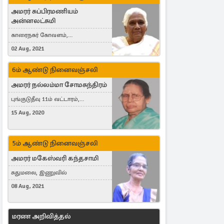
அமரர் சுப்பிரமணியம்
அன்னலட்சுமி
காரைநகர் கோவளம்,
வெள்ளவத்தை
02 Aug, 2021
6ம் ஆண்டு நினைவஞ்சலி
அமரர் நல்லம்மா சோமசுந்திரம்
புங்குடுதீவு 11ம் வட்டாரம்,
கொட்டாஞ்சேனை
15 Aug, 2020
5ம் ஆண்டு நினைவஞ்சலி
அமரர் மகேஸ்வரி கந்தசாமி
சுதுமலை, இணுவில்
08 Aug, 2021
மரண அறிவித்தல்