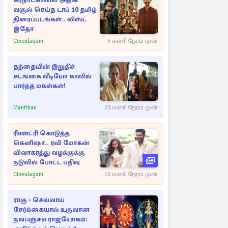
கர்நாடகாவில் அதிக
வசூல் செய்த டாப் 10 தமிழ்
திரைப்படங்கள்.. லிஸ்ட்
இதோ
Cineulagam
5 மணி நேரம் முன்
தந்தையின் இறுதிச்
சடங்கை வீடியோ காலில்
பார்த்த மகள்கள்!
Manithan
23 மணி நேரம் முன்
ரீஎன்ட்ரி கொடுத்த
கெனிஷா.. ரவி மோகன்
விவாகரத்து வழக்குக்கு
நடுவில் போட்ட பதிவு
Cineulagam
16 மணி நேரம் முன்
ராகு - செவ்வாய்
சேர்க்கையால் உருவான
நவபஞ்சம ராஜயோகம்: