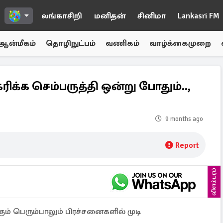
லங்காசிறி
மனிதன்
சினிமா
Lankasri FM
ஆன்மீகம்
தொழிநுட்பம்
வணிகம்
வாழ்க்கைமுறை
ிக்க செம்பருத்தி ஒன்று போதும்..,
9 months ago
Report
விளம்பரம்
் பெரும்பாலும் பிரச்சனைகளில் முடி