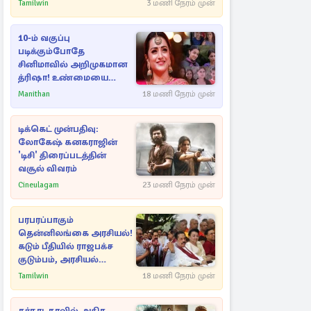
கட்டுப்படுத்த பொலிஸார்
Tamilwin
3 மணி நேரம் முன்
கண்ணீர்புகை பிரயோகம்
10-ம் வகுப்பு
படிக்கும்போதே
சினிமாவில் அறிமுகமான
த்ரிஷா! உண்மையை
பகிர்ந்த இயக்குநர் பிரவீன்
Manithan
18 மணி நேரம் முன்
காந்தி
டிக்கெட் முன்பதிவு:
லோகேஷ் கனகராஜின்
'டிசி' திரைப்படத்தின்
வசூல் விவரம்
Cineulagam
23 மணி நேரம் முன்
பரபரப்பாகும்
தென்னிலங்கை அரசியல்!
கடும் பீதியில் ராஜபக்ச
குடும்பம், அரசியல்
நட்புகள்
Tamilwin
18 மணி நேரம் முன்