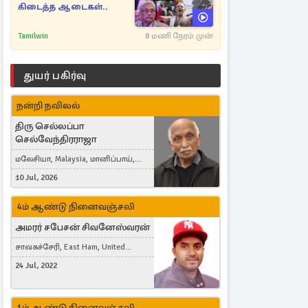
கிடைத்த ஆடைகள்..
Tamilwin
8 மணி நேரம் முன்
துயர் பகிர்வு
நன்றி நவிலல்
திரு செல்லப்பா
செல்வேந்திரராஜா
மலேசியா, Malaysia, மானிப்பாய்,
Duisburg, Germany, London, United
10 Jul, 2026
Kingdom
4ம் ஆண்டு நினைவஞ்சலி
அமரர் சபேசன் சிவனேஸ்வரன்
சாவகச்சேரி, East Ham, United
Kingdom
24 Jul, 2022
1ம் ஆண்டு நினைவஞ்சலி