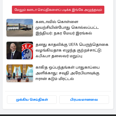
மேலும் கனடா செய்திகளைப் படிக்க இங்கே அழுத்தவும்
கனடாவில் கொள்ளை
முயற்சியின்போது கொல்லப்பட்ட
இந்தியர்: நகர மேயர் இரங்கல்
தனது காதலிக்கு UEFA பெருந்தொகை
வழங்கியதாக எழுந்த குற்றச்சாட்டு:
ஃபிஃபா தலைவர் மறுப்பு
காகித ஒப்பந்தங்கள் பாதுகாப்பை
அளிக்காது: சவுதி அரேபியாவுக்கு
ஈரான் கடும் மிரட்டல்
முக்கிய செய்திகள்
பிரபலமானவை