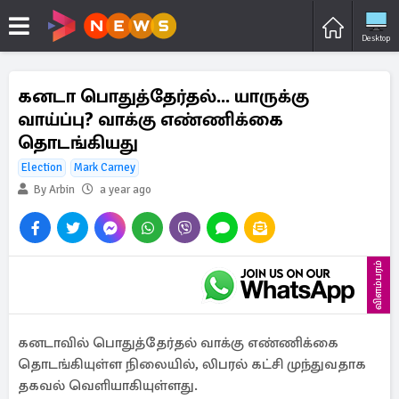
Desktop
கனடா பொதுத்தேர்தல்... யாருக்கு
வாய்ப்பு? வாக்கு எண்ணிக்கை
தொடங்கியது
Election
Mark Carney
By Arbin
a year ago
விளம்பரம்
கனடாவில் பொதுத்தேர்தல் வாக்கு எண்ணிக்கை
தொடங்கியுள்ள நிலையில், லிபரல் கட்சி முந்துவதாக
தகவல் வெளியாகியுள்ளது.