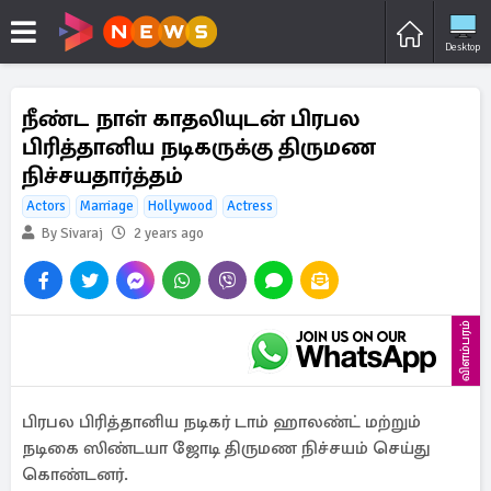
Desktop
நீண்ட நாள் காதலியுடன் பிரபல
பிரித்தானிய நடிகருக்கு திருமண
நிச்சயதார்த்தம்
Actors
Marriage
Hollywood
Actress
By Sivaraj
2 years ago
விளம்பரம்
பிரபல பிரித்தானிய நடிகர் டாம் ஹாலண்ட் மற்றும்
நடிகை ஸிண்டயா ஜோடி திருமண நிச்சயம் செய்து
கொண்டனர்.