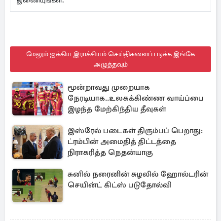
இணையுங்கள்.
மேலும் ஐக்கிய இராச்சியம் செய்திகளைப் படிக்க இங்கே
அழுத்தவும்
மூன்றாவது முறையாக
நேரடியாக..உலகக்கிண்ண வாய்ப்பை
இழந்த மேற்கிந்திய தீவுகள்
இஸ்ரேல் படைகள் திரும்பப் பெறாது:
ட்ரம்பின் அமைதித் திட்டத்தை
நிராகரித்த நெதன்யாகு
சுனில் நரைனின் சுழலில் ஹோல்டரின்
செயின்ட் கிட்ஸ் படுதோல்வி