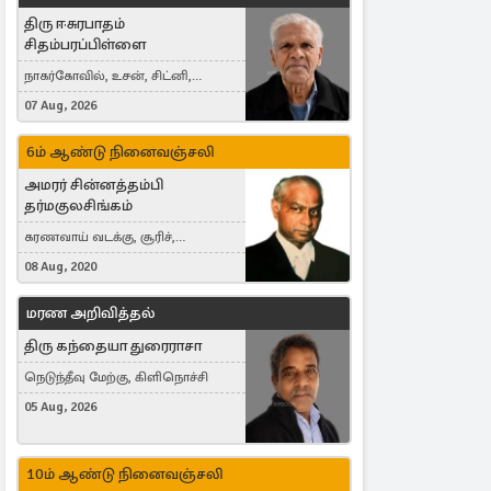
திரு ஈசுரபாதம்
சிதம்பரப்பிள்ளை
நாகர்கோவில், உசன், சிட்னி,
Australia
07 Aug, 2026
6ம் ஆண்டு நினைவஞ்சலி
அமரர் சின்னத்தம்பி
தர்மகுலசிங்கம்
கரணவாய் வடக்கு, சூரிச்,
Switzerland
08 Aug, 2020
மரண அறிவித்தல்
திரு கந்தையா துரைராசா
நெடுந்தீவு மேற்கு, கிளிநொச்சி
05 Aug, 2026
10ம் ஆண்டு நினைவஞ்சலி