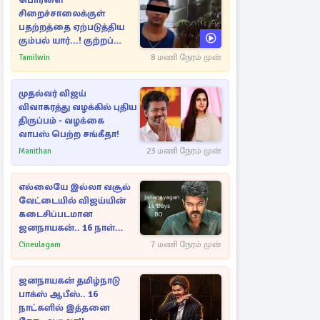
பொரளை
சிறைச்சாலைக்குள்
பதற்றத்தை ஏற்படுத்திய
கும்பல் யார்...! குற்றப்
பின்னணி தொடர்பில்
Tamilwin
8 மணி நேரம் முன்
அதிர்ச்சித் தகவல்கள்
முதல்வர் விஜய்
விவாகரத்து வழக்கில் புதிய
திருப்பம் - வழக்கை
வாபஸ் பெற்ற சங்கீதா!
Manithan
23 மணி நேரம் முன்
எல்லையே இல்லா வசூல்
வேட்டையில் விஜய்யின்
கடைசிப்படமான
ஜனநாயகன்.. 16 நாள்
பாக்ஸ் ஆபிஸ்
Cineulagam
7 மணி நேரம் முன்
ஜனநாயகன் தமிழ்நாடு
பாக்ஸ் ஆபீஸ்.. 16
நாட்களில் இத்தனை