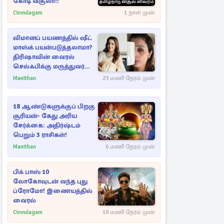
கோடி வசூலா!!
Cineulagam
1 நாள் முன்
விமானப் பயணத்தில் ஷீட்
மாஸ்க் பயன்படுத்தலாமா?
திரிஷாவின் வைரல்
செல்ஃபிக்கு மருத்துவர்
விளக்கம்
Manithan
23 மணி நேரம் முன்
18 ஆண்டுகளுக்குப் பிறகு
சூரியன்- கேது அரிய
சேர்க்கை: அதிர்ஷ்டம்
பெறும் 3 ராசிகள்!
Manithan
6 மணி நேரம் முன்
பிக் பாஸ் 10
லோகோவுடன் வந்த புது
ப்ரோமோ! இணையத்தில்
வைரல்
Cineulagam
19 மணி நேரம் முன்