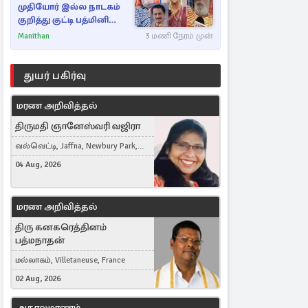
முதியோர் இல்ல நாடகம்
குறித்து குட்டி பத்மினி
பரபரப்பு பேட்டி
Manithan
3 மணி நேரம் முன்
துயர் பகிர்வு
மரண அறிவித்தல்
திருமதி ஞானேஸ்வரி வஜிரா
வல்வெட்டி, Jaffna, Newbury Park,
United Kingdom
04 Aug, 2026
மரண அறிவித்தல்
திரு கனகரெத்தினம்
பத்மநாதன்
மல்லாகம், Villetaneuse, France
02 Aug, 2026
அகாலமரணம்