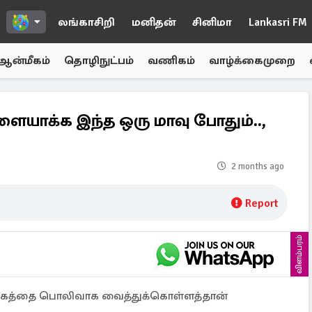
லங்காசிறி
மனிதன்
சினிமா
Lankasri FM
ஆன்மீகம்
தொழிநுட்பம்
வணிகம்
வாழ்க்கைமுறை
யாக்க இந்த ஒரு மாவு போதும்..,
2 months ago
Report
விளம்பரம்
முகத்தை பொலிவாக வைத்துக்கொள்ளத்தான்