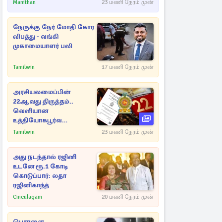
Manithan
23 மணி நேரம் முன்
நேருக்கு நேர் மோதி கோர
விபத்து - வங்கி
முகாமையாளர் பலி
Tamilwin
17 மணி நேரம் முன்
அரசியலமைப்பின்
22ஆவது திருத்தம்..
வெளியான
உத்தியோகபூர்வ
அறிவிப்பு!
Tamilwin
23 மணி நேரம் முன்
அது நடந்தால் ரஜினி
உடனே ரூ.1 கோடி
கொடுப்பார்: லதா
ரஜினிகாந்த்
Cineulagam
20 மணி நேரம் முன்