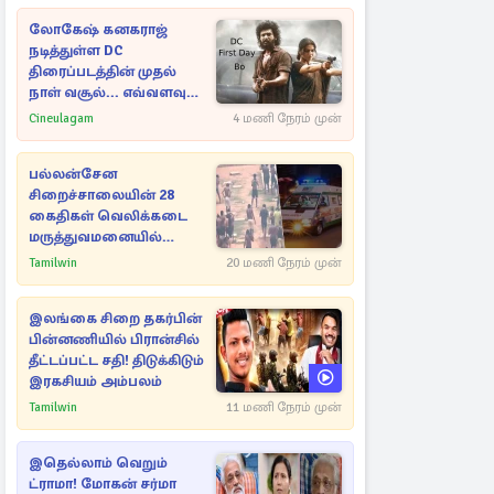
லோகேஷ் கனகராஜ்
நடித்துள்ள DC
திரைப்படத்தின் முதல்
நாள் வசூல்... எவ்வளவு
தெரியுமா?
Cineulagam
4 மணி நேரம் முன்
பல்லன்சேன
சிறைச்சாலையின் 28
கைதிகள் வெலிக்கடை
மருத்துவமனையில்
அனுமதி
Tamilwin
20 மணி நேரம் முன்
இலங்கை சிறை தகர்பின்
பின்னணியில் பிரான்சில்
தீட்டப்பட்ட சதி! திடுக்கிடும்
இரகசியம் அம்பலம்
Tamilwin
11 மணி நேரம் முன்
இதெல்லாம் வெறும்
ட்ராமா! மோகன் சர்மா