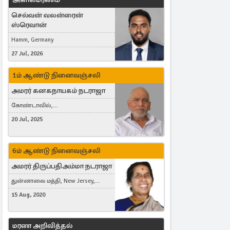
செல்வன் வலன்ரைன்
ஸ்ரெவான்
Hamm, Germany
27 Jul, 2026
1ம் ஆண்டு நினைவஞ்சலி
அமரர் கனகநாயகம் நடராஜா
கோண்டாவில்,
புன்னாலைக்கட்டுவன், சவுதி
20 Jul, 2025
அரேபியா, Saudi Arabia, ஜேர்மனி,
Germany, Brampton, Canada
6ம் ஆண்டு நினைவஞ்சலி
அமரர் திருப்பதிஅம்மா நடராஜா
துன்னாலை மத்தி, New Jersey,
United States, Toronto, Canada
15 Aug, 2020
மரண அறிவித்தல்