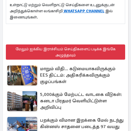
உள்நாட்டு மற்றும் வெளிநாட்டு செய்திகளை உடனுக்குடன்
அறிந்துக்கொள்ள லங்காசிறி
WHATSAPP CHANNEL
இல்
இணையுங்கள்.
மேலும் ஐக்கிய இராச்சியம் செய்திகளைப் படிக்க இங்கே
அழுத்தவும்
மாறும் விதி... கடுமையாகவிருக்கும்
EES திட்டம்: அதிகரிக்கவிருக்கும்
குழப்பங்கள்
5,000க்கும் மேற்பட்ட வாடகை வீடுகள்:
கனடா பிரதமர் வெளியிட்டுள்ள
அறிவிப்பு
பறக்கும் விமான இறக்கை மேல் நடந்து
கின்னஸ் சாதனை படைத்த 97 வயது