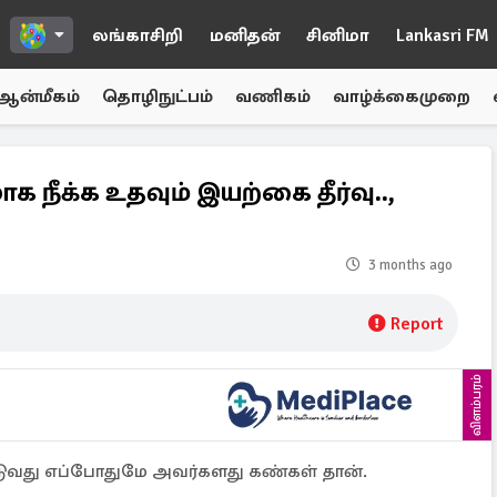
லங்காசிறி
மனிதன்
சினிமா
Lankasri FM
ஆன்மீகம்
தொழிநுட்பம்
வணிகம்
வாழ்க்கைமுறை
நீக்க உதவும் இயற்கை தீர்வு..,
3 months ago
Report
விளம்பரம்
ுவது எப்போதுமே அவர்களது கண்கள் தான்.