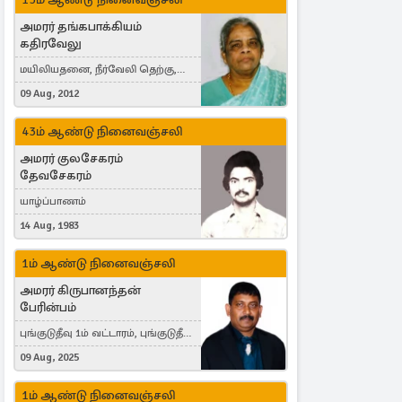
அமரர் தங்கபாக்கியம்
கதிரவேலு
மயிலியதனை, நீர்வேலி தெற்கு,
Herning, Denmark
09 Aug, 2012
43ம் ஆண்டு நினைவஞ்சலி
அமரர் குலசேகரம்
தேவசேகரம்
யாழ்ப்பாணம்
14 Aug, 1983
1ம் ஆண்டு நினைவஞ்சலி
அமரர் கிருபானந்தன்
பேரின்பம்
புங்குடுதீவு 1ம் வட்டாரம், புங்குடுதீவு,
India, Lausanne, Switzerland
09 Aug, 2025
1ம் ஆண்டு நினைவஞ்சலி