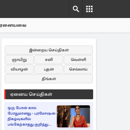
ஏனையவை
இன்றைய செய்திகள்
ஞாயிறு
சனி
வெள்ளி
வியாழன்
புதன்
செவ்வாய்
திங்கள்
ஏனைய செய்திகள்
ஒரு போன் கால்
போதுமானது - புரமோஷன்
நிகழ்வுகளில்
பங்கேற்காதது குறித்து