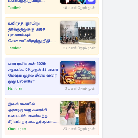
உணவுத்திருவிழா
இடைநிறுத்தம்
Tamilwin
18 மணி நேரம் முன்
உயிர்த்த ஞாயிறு
தாக்குதலுக்கு அரச
புலனாய்வுச்
சேவையிலிருந்து நிதி..
வெளியான அதிர்ச்சி
Tamilwin
23 மணி நேரம் முன்
தகவல்!
வார ராசிபலன் 2026:
ஆகஸ்ட் 09 முதல் 15 வரை
மேஷம் முதல் மீனம் வரை
முழு பலன்கள்
Manithan
3 மணி நேரம் முன்
இலங்கையில்
அரைகுறை கவர்ச்சி
உடையில் வலம்வந்த
சீரியல் நடிகை தர்ஷனா...
அவரே வெளியிட்ட
Cineulagam
23 மணி நேரம் முன்
வீடியோ