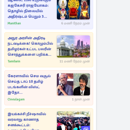
ஆகஸ்ட் 11ல் உருவாகும்
கஜகேசரி ராஜயோகம்:
தொழில் நிலையில்
அதிர்ஷ்டம் பெறும் 3
ராசிகள்!
Manithan
6 மணி நேரம் முன்
அநுர அரசின் அதிரடி
நடவடிக்கை! கொழும்பில்
தமிழர்கள் உட்பட பலரின்
சொத்துக்களை பறிக்க
நடவடிக்கை
Tamilwin
11 மணி நேரம் முன்
கேரளாவில் செம வசூல்
செய்த டாப் 10 தமிழ்
படங்களின் லிஸ்ட்
இதோ...
Cineulagam
1 நாள் முன்
இயக்கச்சி றீச்ஷாவில்
வரலாறு காணாத
சனக்கூட்டம்: