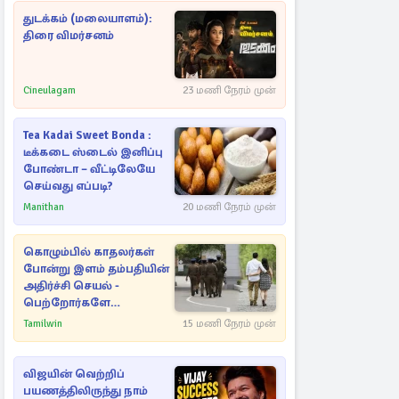
துடக்கம் (மலையாளம்):
திரை விமர்சனம்
Cineulagam
23 மணி நேரம் முன்
Tea Kadai Sweet Bonda :
டீக்கடை ஸ்டைல் இனிப்பு
போண்டா – வீட்டிலேயே
செய்வது எப்படி?
Manithan
20 மணி நேரம் முன்
கொழும்பில் காதலர்கள்
போன்று இளம் தம்பதியின்
அதிர்ச்சி செயல் -
பெற்றோர்களே
எச்சரிக்கை
Tamilwin
15 மணி நேரம் முன்
விஜயின் வெற்றிப்
பயணத்திலிருந்து நாம்