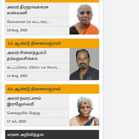
அமரர் திருநாவுக்கரசு
கண்மணி
வேலணை 1ம் வட்டாரம்,
மண்கும்பான் மேற்கு, Liestal,
10 Aug, 2025
Switzerland
4ம் ஆண்டு நினைவஞ்சலி
அமரர் சின்னத்தம்பி
தர்மகுலசிங்கம்
கட்டப்பிராய், Villiers-sur-Marne,
France
11 Aug, 2022
6ம் ஆண்டு நினைவஞ்சலி
அமரர் நவரட்ணம்
இராஜேஸ்வரி
கொக்குவில் மேற்கு
17 Jul, 2020
மரண அறிவித்தல்