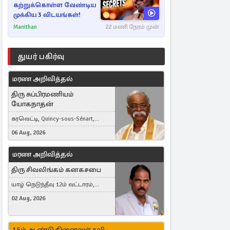
கற்றுக்கொள்ள வேண்டிய
முக்கிய 3 விடயங்கள்!
Manithan
22 மணி நேரம் முன்
துயர் பகிர்வு
மரண அறிவித்தல்
திரு சுப்பிரமணியம்
யோகநாதன்
கரவெட்டி, Quincy-sous-Sénart,
France
06 Aug, 2026
மரண அறிவித்தல்
திரு சிவலிங்கம் கனகசபை
யாழ் நெடுந்தீவு 12ம் வட்டாரம்,
Jaffna, நயினாதீவு, London, United
02 Aug, 2026
Kingdom
15ம் ஆண்டு நினைவஞ்சலி