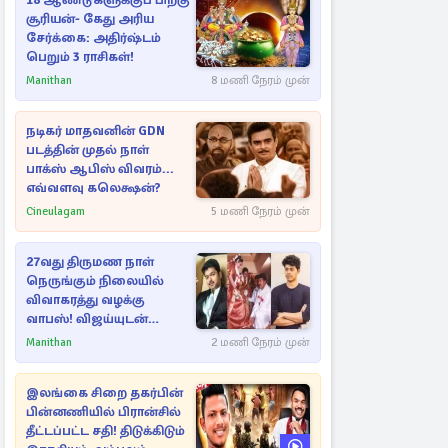
18 ஆண்டுகளுக்குப் பிறகு
சூரியன்- கேது அரிய
சேர்க்கை: அதிர்ஷ்டம்
பெறும் 3 ராசிகள்!
Manithan
8 மணி நேரம் முன்
நடிகர் மாதவனின் GDN
படத்தின் முதல் நாள்
பாக்ஸ் ஆபிஸ் விவரம்...
எவ்வளவு கலெக்ஷன்?
Cineulagam
5 மணி நேரம் முன்
27வது திருமண நாள்
நெருங்கும் நிலையில்
விவாகரத்து வழக்கு
வாபஸ்! விஜய்யுடன்
மீண்டும் இணைவாரா?
Manithan
2 மணி நேரம் முன்
இலங்கை சிறை தகர்பின்
பின்னணியில் பிரான்சில்
தீட்டப்பட்ட சதி! திடுக்கிடும்