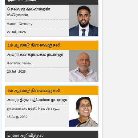
செல்வன் வலன்ரைன்
ஸ்ரெவான்
Hamm, Germany
27 Jul, 2026
1ம் ஆண்டு நினைவஞ்சலி
அமரர் கனகநாயகம் நடராஜா
கோண்டாவில்,
புன்னாலைக்கட்டுவன், சவுதி
20 Jul, 2025
அரேபியா, Saudi Arabia, ஜேர்மனி,
Germany, Brampton, Canada
6ம் ஆண்டு நினைவஞ்சலி
அமரர் திருப்பதிஅம்மா நடராஜா
துன்னாலை மத்தி, New Jersey,
United States, Toronto, Canada
15 Aug, 2020
மரண அறிவித்தல்