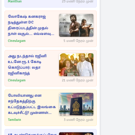
Manithan
23 மணி நேரம் முன்
லோகேஷ் கனகராஜ்
நடித்துள்ள DC
திரைப்படத்தின் முதல்
நாள் வசூல்... எவ்வளவு
தெரியுமா?
Cineulagam
5 மணி நேரம் முன்
அது நடந்தால் ரஜினி
உடனே ரூ.1 கோடி
கொடுப்பார்: லதா
ரஜினிகாந்த்
Cineulagam
21 மணி நேரம் முன்
போலியானது என
சந்தேகத்திற்கு
உட்படுத்தப்பட்ட இலங்கை
கடவுச்சீட்டு! முன்னாள்
எம்.பிக்கு
Tamilwin
3 மணி நேரம் முன்
பிரித்தானியாவில் ஏற்பட்ட
சிக்கல்