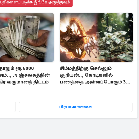
்திகளைப் படிக்க இங்கே அழுத்தவும்
ோறும் ரூ.6000
சிம்மத்திற்கு செல்லும்
ம்.., அஞ்சலகத்தின்
சூரியன்.., கோடிகளில்
ிர வருமானத் திட்டம்
பணத்தை அள்ளப்போகும் 3
ராசிகள்
பிரபலமானவை