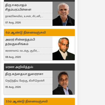
திரு ஈசுரபாதம்
சிதம்பரப்பிள்ளை
நாகர்கோவில், உசன், சிட்னி,
Australia
07 Aug, 2026
6ம் ஆண்டு நினைவஞ்சலி
அமரர் சின்னத்தம்பி
தர்மகுலசிங்கம்
கரணவாய் வடக்கு, சூரிச்,
Switzerland
08 Aug, 2020
மரண அறிவித்தல்
திரு கந்தையா துரைராசா
நெடுந்தீவு மேற்கு, கிளிநொச்சி
05 Aug, 2026
10ம் ஆண்டு நினைவஞ்சலி