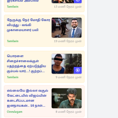
இரகசியம் அம்பலம்
Tamilwin
13 மணி நேரம் முன்
நேருக்கு நேர் மோதி கோர
விபத்து - வங்கி
முகாமையாளர் பலி
Tamilwin
19 மணி நேரம் முன்
பொரளை
சிறைச்சாலைக்குள்
பதற்றத்தை ஏற்படுத்திய
கும்பல் யார்...! குற்றப்
பின்னணி தொடர்பில்
Tamilwin
9 மணி நேரம் முன்
அதிர்ச்சித் தகவல்கள்
எல்லையே இல்லா வசூல்
வேட்டையில் விஜய்யின்
கடைசிப்படமான
ஜனநாயகன்.. 16 நாள்
பாக்ஸ் ஆபிஸ்
Cineulagam
8 மணி நேரம் முன்