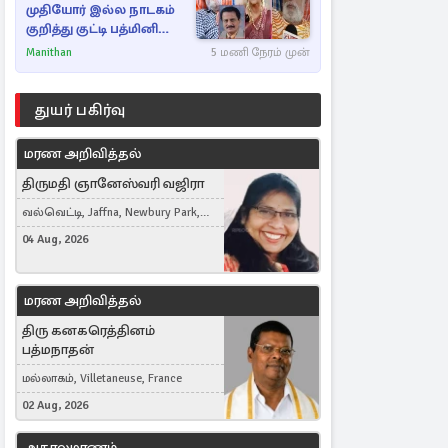
முதியோர் இல்ல நாடகம்
குறித்து குட்டி பத்மினி
பரபரப்பு பேட்டி
Manithan
5 மணி நேரம் முன்
துயர் பகிர்வு
மரண அறிவித்தல்
திருமதி ஞானேஸ்வரி வஜிரா
வல்வெட்டி, Jaffna, Newbury Park,
United Kingdom
04 Aug, 2026
மரண அறிவித்தல்
திரு கனகரெத்தினம்
பத்மநாதன்
மல்லாகம், Villetaneuse, France
02 Aug, 2026
அகாலமரணம்