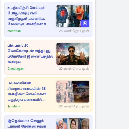
உடற்பயிற்சி செய்யும்
போது மார்பு வலி
வருகிறதா? கவனிக்க
வேண்டிய எச்சரிக்கை
அறிகுறிகள்
Manithan
23 மணி நேரம் முன்
பிக் பாஸ் 10
லோகோவுடன் வந்த புது
ப்ரோமோ! இணையத்தில்
வைரல்
Cineulagam
20 மணி நேரம் முன்
பல்லன்சேன
சிறைச்சாலையின் 28
கைதிகள் வெலிக்கடை
மருத்துவமனையில்
அனுமதி
Tamilwin
22 மணி நேரம் முன்
இதெல்லாம் வெறும்
ட்ராமா! மோகன் சர்மா