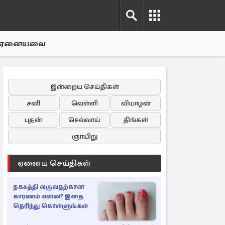
ஏனையவை
இன்றைய செய்திகள்
சனி
வெள்ளி
வியாழன்
புதன்
செவ்வாய்
திங்கள்
ஞாயிறு
ஏனைய செய்திகள்
நகசுத்தி வருவதற்கான
காரணம் என்ன? இதை
தெரிந்து கொள்ளுங்கள்