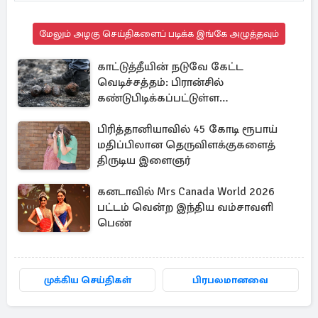
மேலும் அழகு செய்திகளைப் படிக்க இங்கே அழுத்தவும்
காட்டுத்தீயின் நடுவே கேட்ட
வெடிச்சத்தம்: பிரான்சில்
கண்டுபிடிக்கப்பட்டுள்ள
வெடிகுண்டுகள்
பிரித்தானியாவில் 45 கோடி ரூபாய்
மதிப்பிலான தெருவிளக்குகளைத்
திருடிய இளைஞர்
கனடாவில் Mrs Canada World 2026
பட்டம் வென்ற இந்திய வம்சாவளி
பெண்
முக்கிய செய்திகள்
பிரபலமானவை