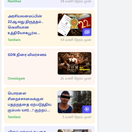
Manithan
18 மணி நேரம் முன்
அரசியலமைப்பின்
22ஆவது திருத்தம்..
வெளியான
உத்தியோகபூர்வ
அறிவிப்பு!
Tamilwin
19 மணி நேரம் முன்
GDN திரை விமர்சனம்
Cineulagam
21 மணி நேரம் முன்
பொரளை
சிறைச்சாலைக்குள்
பதற்றத்தை ஏற்படுத்திய
கும்பல் யார்...! குற்றப்
பின்னணி தொடர்பில்
Tamilwin
3 மணி நேரம் முன்
அதிர்ச்சித் தகவல்கள்