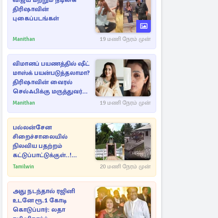
விஜய் மற்றும் நடிகை
திரிஷாவின்
புகைப்படங்கள்
Manithan
19 மணி நேரம் முன்
விமானப் பயணத்தில் ஷீட்
மாஸ்க் பயன்படுத்தலாமா?
திரிஷாவின் வைரல்
செல்ஃபிக்கு மருத்துவர்
விளக்கம்
Manithan
19 மணி நேரம் முன்
பல்லன்சேன
சிறைச்சாலையில்
நிலவிய பதற்றம்
கட்டுப்பாட்டுக்குள்..!
அதிரடியாக களமிறங்கிய
Tamilwin
20 மணி நேரம் முன்
அதிகாரிகள்
அது நடந்தால் ரஜினி
உடனே ரூ.1 கோடி
கொடுப்பார்: லதா