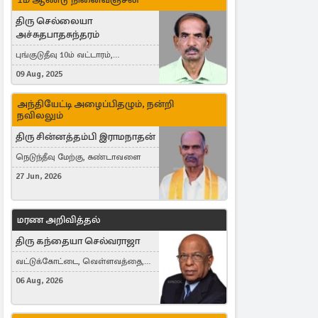
திரு செல்லையா
அச்சுதபாதசுந்தரம்
புங்குடுதீவு 10ம் வட்டாரம்,
கொள்ளுப்பிட்டி
09 Aug, 2025
அந்தியேட்டி அழைப்பிதழும், நன்றி
நவிலலும்
திரு சின்னத்தம்பி இராமநாதன்
நெடுந்தீவு மேற்கு, கண்டாவளை
27 Jun, 2026
மரண அறிவித்தல்
திரு கந்தையா செல்வராஜா
வட்டுக்கோட்டை, வெள்ளவத்தை,
Toronto, Canada
06 Aug, 2026