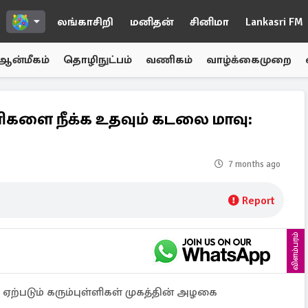
லங்காசிறி
மனிதன்
சினிமா
Lankasri FM
ஆன்மீகம்
தொழிநுட்பம்
வணிகம்
வாழ்க்கைமுறை
்ளிகளை நீக்க உதவும் கடலை மாவு:
7 months ago
Report
விளம்பரம்
 ஏற்படும் கரும்புள்ளிகள் முகத்தின் அழகை