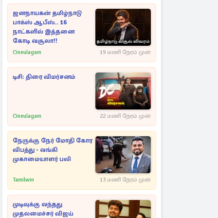
ஜனநாயகன் தமிழ்நாடு
பாக்ஸ் ஆபீஸ்.. 16
நாட்களில் இத்தனை
கோடி வசூலா!!
Cineulagam
19 மணி நேரம் முன்
டிசி: திரை விமர்சனம்
Cineulagam
22 மணி நேரம் முன்
நேருக்கு நேர் மோதி கோர
விபத்து - வங்கி
முகாமையாளர் பலி
Tamilwin
13 மணி நேரம் முன்
முடிவுக்கு வந்தது
முதலமைச்சர் விஜய்