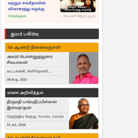
மற்றும் சங்கீதாவின்
விவாகரத்து வழக்கு
Cineulagam
20 மணி நேரம் முன்
துயர் பகிர்வு
5ம் ஆண்டு நினைவஞ்சலி
அமரர் பொன்னுத்துரை
சிவபாலன்
வட்டக்கச்சி, கிளிநொச்சி,
வட்டக்கச்சி இராமநாதபுரம்
08 Aug, 2021
மரண அறிவித்தல்
திருமதி பார்வதிப்பிள்ளை
இராமநாதன்
நெடுந்தீவு மேற்கு, Toronto, Canada
31 Jul, 2026
1ம் ஆண்டு நினைவஞ்சலி