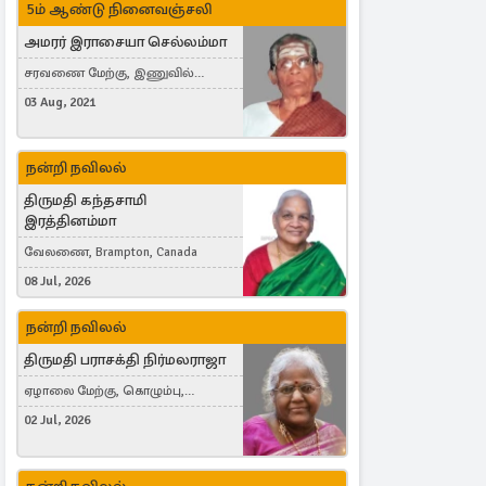
5ம் ஆண்டு நினைவஞ்சலி
அமரர் இராசையா செல்லம்மா
சரவணை மேற்கு, இணுவில்
கிழக்கு
03 Aug, 2021
நன்றி நவிலல்
திருமதி கந்தசாமி
இரத்தினம்மா
வேலணை, Brampton, Canada
08 Jul, 2026
நன்றி நவிலல்
திருமதி பராசக்தி நிர்மலராஜா
ஏழாலை மேற்கு, கொழும்பு,
தங்காலை, London, United Kingdom
02 Jul, 2026