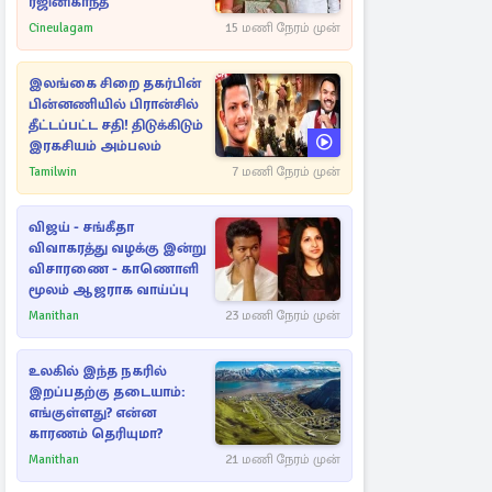
ரஜினிகாந்த்
Cineulagam
15 மணி நேரம் முன்
இலங்கை சிறை தகர்பின்
பின்னணியில் பிரான்சில்
தீட்டப்பட்ட சதி! திடுக்கிடும்
இரகசியம் அம்பலம்
Tamilwin
7 மணி நேரம் முன்
விஜய் - சங்கீதா
விவாகரத்து வழக்கு இன்று
விசாரணை - காணொளி
மூலம் ஆஜராக வாய்ப்பு
Manithan
23 மணி நேரம் முன்
உலகில் இந்த நகரில்
இறப்பதற்கு தடையாம்:
எங்குள்ளது? என்ன
காரணம் தெரியுமா?
Manithan
21 மணி நேரம் முன்