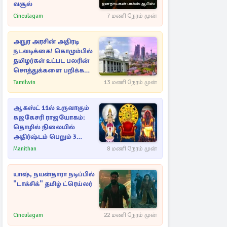
வசூல்
Cineulagam
7 மணி நேரம் முன்
அநுர அரசின் அதிரடி
நடவடிக்கை! கொழும்பில்
தமிழர்கள் உட்பட பலரின்
சொத்துக்களை பறிக்க
நடவடிக்கை
Tamilwin
13 மணி நேரம் முன்
ஆகஸ்ட் 11ல் உருவாகும்
கஜகேசரி ராஜயோகம்:
தொழில் நிலையில்
அதிர்ஷ்டம் பெறும் 3
ராசிகள்!
Manithan
8 மணி நேரம் முன்
யாஷ், நயன்தாரா நடிப்பில்
"டாக்சிக்" தமிழ் ட்ரெய்லர்
Cineulagam
22 மணி நேரம் முன்