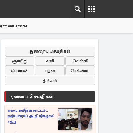
ஏனையவை
இன்றைய செய்திகள்
ஞாயிறு
சனி
வெள்ளி
வியாழன்
புதன்
செவ்வாய்
திங்கள்
ஏனைய செய்திகள்
எல்லைமீறிய கூட்டம்..
ஹிப் ஹாப் ஆதி நிகழ்ச்சி
ரத்து