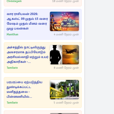
Cineulagam
18 மணி நேரம் முன்
வார ராசிபலன் 2026:
ஆகஸ்ட் 09 முதல் 15 வரை
மேஷம் முதல் மீனம் வரை
முழு பலன்கள்
Manithan
4 மணி நேரம் முன்
அச்சத்தில் நாட்டிலிருந்து
அவசரமாக தப்பியோடும்
அரசியல்வாதி மற்றும் உயர்
அதிகாரிகள் -
ஆதாரங்களுடன்
Tamilwin
8 மணி நேரம் முன்
நெருங்கும்
புலனாய்வாளர்கள்
பரபரப்பை ஏற்படுத்திய
துண்டிக்கப்பட்ட
மனிதத்தலை -
பின்னணியில்
மறைந்துள்ள மர்மம்
Tamilwin
5 மணி நேரம் முன்