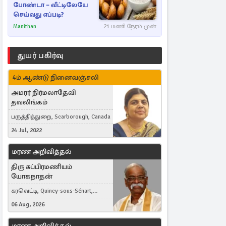
போண்டா – வீட்டிலேயே
செய்வது எப்படி?
Manithan
21 மணி நேரம் முன்
துயர் பகிர்வு
4ம் ஆண்டு நினைவஞ்சலி
அமரர் நிர்மலாதேவி
தவலிங்கம்
பருத்தித்துறை, Scarborough, Canada
24 Jul, 2022
மரண அறிவித்தல்
திரு சுப்பிரமணியம்
யோகநாதன்
கரவெட்டி, Quincy-sous-Sénart,
France
06 Aug, 2026
மரண அறிவித்தல்