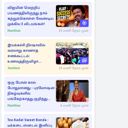
விஜயின் வெற்றிப்
பயணத்திலிருந்து நாம்
கற்றுக்கொள்ள வேண்டிய
முக்கிய 3 விடயங்கள்!
Manithan
23 மணி நேரம் முன்
இயக்கச்சி றீச்ஷாவில்
வரலாறு காணாத
சனக்கூட்டம்:
உணவுத்திருவிழா
இடைநிறுத்தம்
Tamilwin
19 மணி நேரம் முன்
ஒரு போன் கால்
போதுமானது - புரமோஷன்
நிகழ்வுகளில்
பங்கேற்காதது குறித்து
நயன்தாரா ஓபன் டாக்!
Manithan
6 மணி நேரம் முன்
Tea Kadai Sweet Bonda :
டீக்கடை ஸ்டைல் இனிப்பு