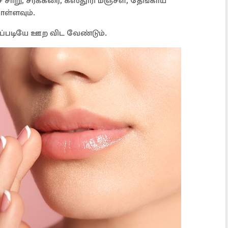
சாறு, சர்க்கரை, கஸ்தூரி மஞ்சள், தேங்காய்
ள்ளவும்.
அப்படியே ஊற விட வேண்டும்.