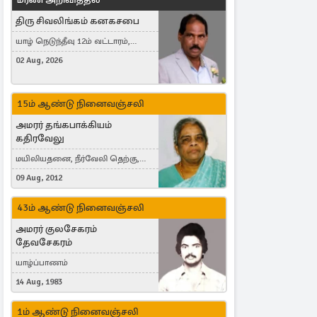
திரு சிவலிங்கம் கனகசபை
யாழ் நெடுந்தீவு 12ம் வட்டாரம்,
Jaffna, நயினாதீவு, London, United
02 Aug, 2026
Kingdom
15ம் ஆண்டு நினைவஞ்சலி
அமரர் தங்கபாக்கியம்
கதிரவேலு
மயிலியதனை, நீர்வேலி தெற்கு,
Herning, Denmark
09 Aug, 2012
43ம் ஆண்டு நினைவஞ்சலி
அமரர் குலசேகரம்
தேவசேகரம்
யாழ்ப்பாணம்
14 Aug, 1983
1ம் ஆண்டு நினைவஞ்சலி