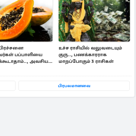
 பிரச்சனை
உச்ச ராசியில் வலுவடையும்
வர்கள் பப்பாளியை
குரு.., பணக்காரராக
க்கூடாதாம்.., அவசியம்
மாறப்போகும் 3 ராசிகள்
சிக்கோங்க
பிரபலமானவை