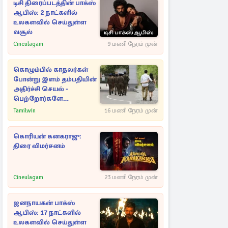
டிசி திரைப்படத்தின் பாக்ஸ்
ஆபிஸ்: 2 நாட்களில்
உலகளவில் செய்துள்ள
வசூல்
Cineulagam
9 மணி நேரம் முன்
கொழும்பில் காதலர்கள்
போன்று இளம் தம்பதியின்
அதிர்ச்சி செயல் -
பெற்றோர்களே
எச்சரிக்கை
Tamilwin
16 மணி நேரம் முன்
கொரியன் கனகராஜு:
திரை விமர்சனம்
Cineulagam
23 மணி நேரம் முன்
ஜனநாயகன் பாக்ஸ்
ஆபிஸ்: 17 நாட்களில்
உலகளவில் செய்துள்ள