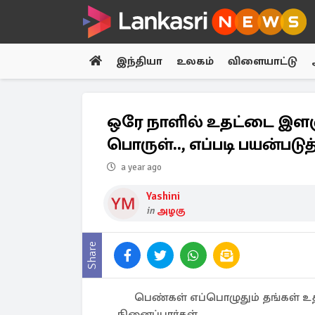
இந்தியா
உலகம்
விளையாட்டு
ஒரே நாளில் உதட்டை இளஞ்
பொருள்.., எப்படி பயன்படுத
a year ago
Yashini
in
அழகு
Share
பெண்கள் எப்பொழுதும் தங்கள்
நினைப்பார்கள்.