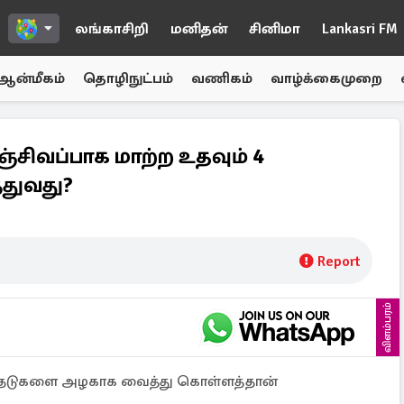
லங்காசிறி
மனிதன்
சினிமா
Lankasri FM
ஆன்மீகம்
தொழிநுட்பம்
வணிகம்
வாழ்க்கைமுறை
சிவப்பாக மாற்ற உதவும் 4
்துவது?
Report
விளம்பரம்
 உதடுகளை அழகாக வைத்து கொள்ளத்தான்