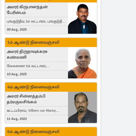
அமரர் கிருபானந்தன்
பேரின்பம்
புங்குடுதீவு 1ம் வட்டாரம், புங்குடுதீவு,
India, Lausanne, Switzerland
09 Aug, 2025
1ம் ஆண்டு நினைவஞ்சலி
அமரர் திருநாவுக்கரசு
கண்மணி
வேலணை 1ம் வட்டாரம்,
மண்கும்பான் மேற்கு, Liestal,
10 Aug, 2025
Switzerland
4ம் ஆண்டு நினைவஞ்சலி
அமரர் சின்னத்தம்பி
தர்மகுலசிங்கம்
கட்டப்பிராய், Villiers-sur-Marne,
France
11 Aug, 2022
6ம் ஆண்டு நினைவஞ்சலி