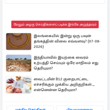
மேலும் அழகு செய்திகளைப் படிக்க இங்கே அழுத்தவும்
இலங்கையில் இன்று ஒரு பவுன்
தங்கத்தின் விலை எவ்வளவு? (07-08-
2026)
இந்தியாவில் இயற்கை வைரம்
உற்பத்தி செய்யும் ஒரே மாநிலம் எது
தெரியுமா?
வைட்டமின் B12 குறைபாட்டை
எச்சரிக்கும் முக்கிய அறிகுறிகள்..,
என்னென்ன தெரியுமா?
முக்கிய செய்திகள்
பிரபலமானவை