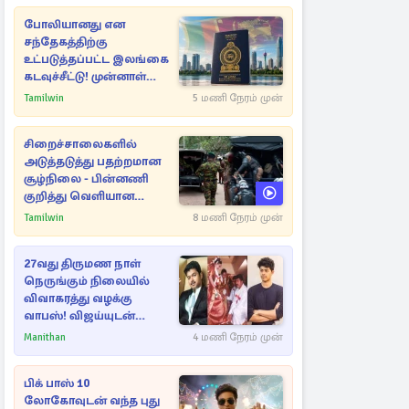
போலியானது என
சந்தேகத்திற்கு
உட்படுத்தப்பட்ட இலங்கை
கடவுச்சீட்டு! முன்னாள்
எம்.பிக்கு
Tamilwin
5 மணி நேரம் முன்
பிரித்தானியாவில் ஏற்பட்ட
சிக்கல்
சிறைச்சாலைகளில்
அடுத்தடுத்து பதற்றமான
சூழ்நிலை - பின்னணி
குறித்து வெளியான
புலனாய்வு தகவல்
Tamilwin
8 மணி நேரம் முன்
27வது திருமண நாள்
நெருங்கும் நிலையில்
விவாகரத்து வழக்கு
வாபஸ்! விஜய்யுடன்
மீண்டும் இணைவாரா?
Manithan
4 மணி நேரம் முன்
பிக் பாஸ் 10
லோகோவுடன் வந்த புது