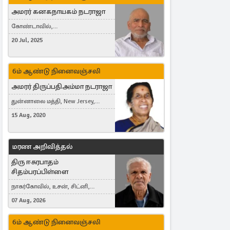
அமரர் கனகநாயகம் நடராஜா
கோண்டாவில்,
புன்னாலைக்கட்டுவன், சவுதி
20 Jul, 2025
அரேபியா, Saudi Arabia, ஜேர்மனி,
Germany, Brampton, Canada
6ம் ஆண்டு நினைவஞ்சலி
அமரர் திருப்பதிஅம்மா நடராஜா
துன்னாலை மத்தி, New Jersey,
United States, Toronto, Canada
15 Aug, 2020
மரண அறிவித்தல்
திரு ஈசுரபாதம்
சிதம்பரப்பிள்ளை
நாகர்கோவில், உசன், சிட்னி,
Australia
07 Aug, 2026
6ம் ஆண்டு நினைவஞ்சலி