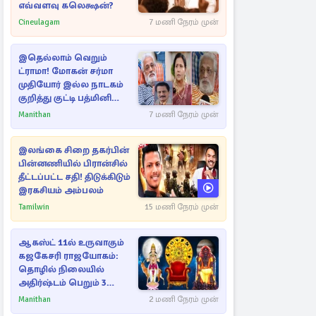
எவ்வளவு கலெக்ஷன்?
Cineulagam
7 மணி நேரம் முன்
இதெல்லாம் வெறும்
ட்ராமா! மோகன் சர்மா
முதியோர் இல்ல நாடகம்
குறித்து குட்டி பத்மினி
பரபரப்பு பேட்டி
Manithan
7 மணி நேரம் முன்
இலங்கை சிறை தகர்பின்
பின்னணியில் பிரான்சில்
தீட்டப்பட்ட சதி! திடுக்கிடும்
இரகசியம் அம்பலம்
Tamilwin
15 மணி நேரம் முன்
ஆகஸ்ட் 11ல் உருவாகும்
கஜகேசரி ராஜயோகம்:
தொழில் நிலையில்
அதிர்ஷ்டம் பெறும் 3
ராசிகள்!
Manithan
2 மணி நேரம் முன்