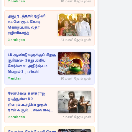
பாக்ஸ் ஆபிஸ்
Cineulagam
10 மணி நேரம் முன்
அது நடந்தால் ரஜினி
உடனே ரூ.1 கோடி
கொடுப்பார்: லதா
ரஜினிகாந்த்
Cineulagam
23 மணி நேரம் முன்
18 ஆண்டுகளுக்குப் பிறகு
சூரியன்- கேது அரிய
சேர்க்கை: அதிர்ஷ்டம்
பெறும் 3 ராசிகள்!
Manithan
10 மணி நேரம் முன்
லோகேஷ் கனகராஜ்
நடித்துள்ள DC
திரைப்படத்தின் முதல்
நாள் வசூல்... எவ்வளவு
தெரியுமா?
Cineulagam
7 மணி நேரம் முன்