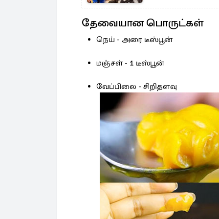
தேவையான பொருட்கள்
நெய் - அரை டீஸ்பூன்
மஞ்சள் - 1 டீஸ்பூன்
வேப்பிலை - சிறிதளவு