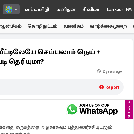
லங்காசிறி
மனிதன்
சினிமா
Lankasri FM
ஆன்மீகம்
தொழிநுட்பம்
வணிகம்
வாழ்க்கைமுறை
வீட்டிலேயே செய்யலாம் நெய் +
படி தெரியுமா?
2 years ago
Report
விளம்பரம்
து சருமத்தை அழகாகவும் புத்துணர்ச்சியுடனும்