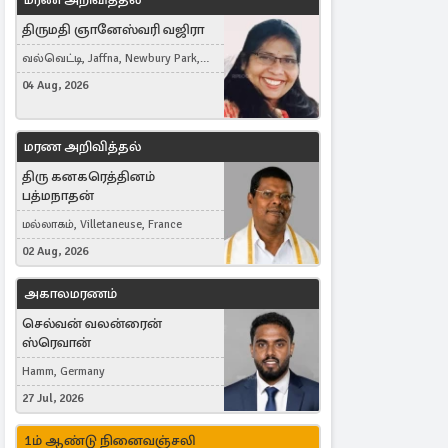
திருமதி ஞானேஸ்வரி வஜிரா
வல்வெட்டி, Jaffna, Newbury Park,
United Kingdom
04 Aug, 2026
மரண அறிவித்தல்
திரு கனகரெத்தினம்
பத்மநாதன்
மல்லாகம், Villetaneuse, France
02 Aug, 2026
அகாலமரணம்
செல்வன் வலன்ரைன்
ஸ்ரெவான்
Hamm, Germany
27 Jul, 2026
1ம் ஆண்டு நினைவஞ்சலி