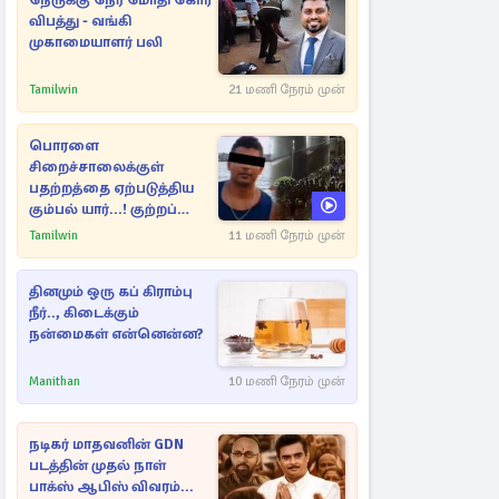
நேருக்கு நேர் மோதி கோர
விபத்து - வங்கி
முகாமையாளர் பலி
Tamilwin
21 மணி நேரம் முன்
பொரளை
சிறைச்சாலைக்குள்
பதற்றத்தை ஏற்படுத்திய
கும்பல் யார்...! குற்றப்
பின்னணி தொடர்பில்
Tamilwin
11 மணி நேரம் முன்
அதிர்ச்சித் தகவல்கள்
தினமும் ஒரு கப் கிராம்பு
நீர்.., கிடைக்கும்
நன்மைகள் என்னென்ன?
Manithan
10 மணி நேரம் முன்
நடிகர் மாதவனின் GDN
படத்தின் முதல் நாள்
பாக்ஸ் ஆபிஸ் விவரம்...