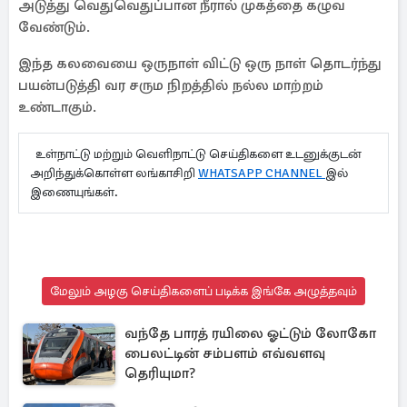
அடுத்து வெதுவெதுப்பான நீரால் முகத்தை கழுவ
வேண்டும்.
இந்த கலவையை ஒருநாள் விட்டு ஒரு நாள் தொடர்ந்து
பயன்படுத்தி வர சரும நிறத்தில் நல்ல மாற்றம்
உண்டாகும்.
உள்நாட்டு மற்றும் வெளிநாட்டு செய்திகளை உடனுக்குடன்
அறிந்துக்கொள்ள லங்காசிறி
WHATSAPP CHANNEL
இல்
இணையுங்கள்.
மேலும் அழகு செய்திகளைப் படிக்க இங்கே அழுத்தவும்
வந்தே பாரத் ரயிலை ஓட்டும் லோகோ
பைலட்டின் சம்பளம் எவ்வளவு
தெரியுமா?